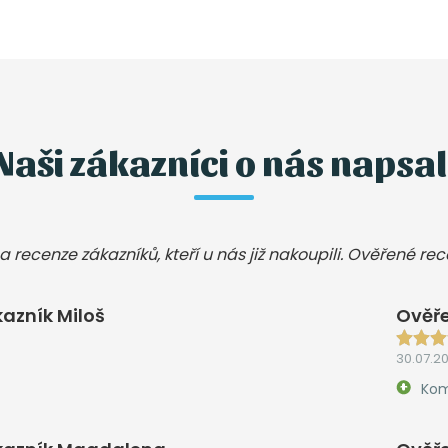
Naši zákazníci o nás napsal
a recenze zákazníků, kteří u nás již nakoupili. Ověřené re
azník Miloš
Ověře
30.07.2
Kom