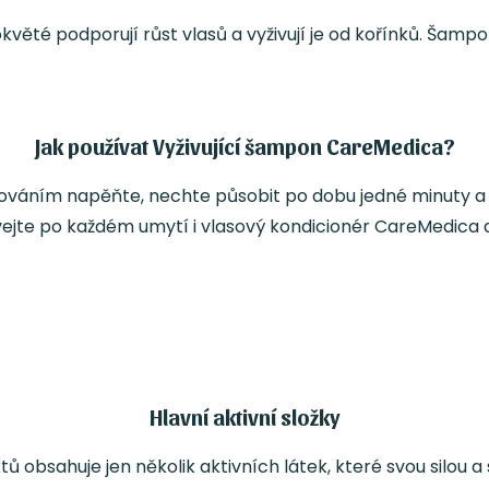
okvěté podporují růst vlasů a vyživují je od kořínků. Šam
Jak používat Vyživující šampon CareMedica?
áním napěňte, nechte působit po dobu jedné minuty a p
ívejte po každém umytí i vlasový kondicionér CareMedica
Hlavní aktivní složky
tů obsahuje jen několik aktivních látek, které svou silou a