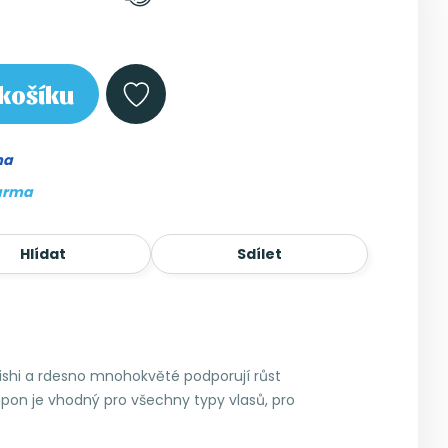
košíku
ma
arma
Hlídat
Sdílet
Reishi a rdesno mnohokvěté podporují růst
ampon je vhodný pro všechny typy vlasů, pro
.