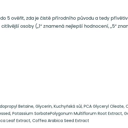
 do 5 ověřit, zda je čistě přírodního původu a tedy přívět
 citlivější osoby („1“ znamená nejlepší hodnocení, „5“ z
opropyl Betaine,
Glycerin,
Kuchyňská sůl,
PCA Glyceryl Oleate,
C
ressed,
Potassium Sorbate
Polygonum Multiflorum Root Extract,
G
ica Leaf Extract,
Coffea Arabica Seed Extract