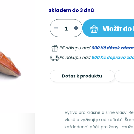
Skladem do 3 dnů
Vložit
do 
Při nákupu nad
600 Kč dárek zdar
Při nákupu nad
500 Kč doprava zd
Dotaz k produktu
Výživa pro krásné a silné vlasy. 
vlasů a vyživují je od kořínků. Š
každodenní péči, pro ženy i muže