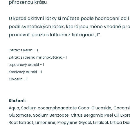
přirozenou krásu.
U každé akltivní látky si můžete podle hodnocení od 1
podíl syntetických látek, které jsou méně vhodné pro
pracovat pouze s látkami z kategorie „1“.
Extrakt z Reishi - 1
Extrakt z rdesna mnohokvětého - 1
Lopuchový extrakt - 1
Kopřivový extrakt - 1
Glycerin - 1
Složení:
Aqua,
Sodium cocamphoacetate
Coco-Glucoside,
Cocamid
Glutamate,
Sodium Benzoate,
Citrus Bergamia Peel Oil Exp
Root Extract,
Limonene,
Propylene Glycol,
Linalool,
Urtica Dio