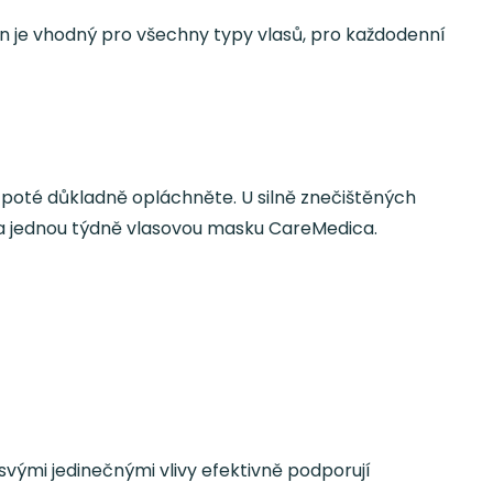
pon je vhodný pro všechny typy vlasů, pro každodenní
oté důkladně opláchněte. U silně znečištěných
 a jednou týdně vlasovou masku CareMedica.
 svými jedinečnými vlivy efektivně podporují