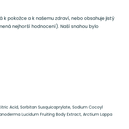
ivá k pokožce a k našemu zdraví, nebo obsahuje jistý
namená nejhorší hodnocení). Naší snahou bylo
itric Acid,
Sorbitan Susquicaprylate,
Sodium Cocoyl
anoderma Lucidum Fruiting Body Extract,
Arctium Lappa