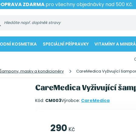
DOPRAVA ZDARMA
pro všechny objednávky nad 500 Kč.
RODNÍ KOSMETIKA
SPECIÁLNÍ PŘÍPRAVKY
VITAMÍNY A MINERÁ
Šampony, masky a kondicionéry
CareMedica Vyživující šampon
CareMedica Vyživující šam
Kód:
CM003
Výrobce:
CareMedica
290
Kč