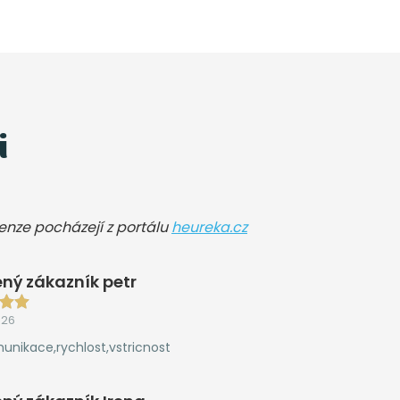
i
cenze pocházejí z portálu
heureka.cz
ný zákazník petr
026
unikace,rychlost,vstricnost