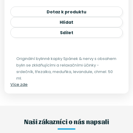
Dotaz k produktu
Hlídat
Sdílet
Originální bylinné kapky Spánek & nervy s obsahem
bylin se zklidňujícími a relaxačními účinky -
srdečník, třezalka, meduňka, levandule, chmel. 50
ml.
Více zde
Naši zákazníci o nás napsali