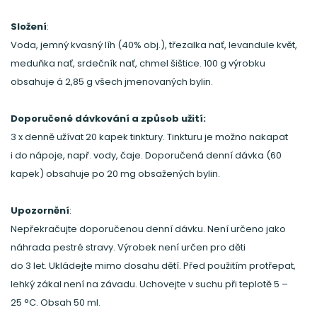
Složení
:
Voda, jemný kvasný líh (40% obj.), třezalka nať, levandule květ,
meduňka nať, srdečník nať, chmel šištice. 100 g výrobku
obsahuje á 2,85 g všech jmenovaných bylin.
Doporučené dávkování a způsob užití:
3 x denně užívat 20 kapek tinktury. Tinkturu je možno nakapat
i do nápoje, např. vody, čaje. Doporučená denní dávka (60
kapek) obsahuje po 20 mg obsažených bylin.
Upozornění
:
Nepřekračujte doporučenou denní dávku. Není určeno jako
náhrada pestré stravy. Výrobek není určen pro děti
do 3 let. Ukládejte mimo dosahu dětí. Před použitím protřepat,
lehký zákal není na závadu. Uchovejte v suchu při teplotě 5 –
25 °C. Obsah 50 ml.