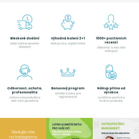
Bleskové dodání
Výhodná balení 2+1
1000+ pozitivních
recenzí
zboží máme opravdu
Nakup více, zaplať méně
skladem
zákazníci u nás rádi
nakupují
Odbornost, ochota,
Bonusový program
Nákup přímo od
profesionalita
výrobce
výhody a slevy pro
registrované
známe své produkty a
vyrábíme poctívé a
rádi Vám poradíme
funkční produkty