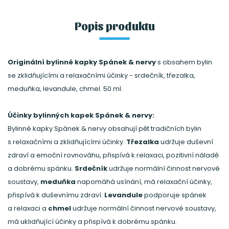
Popis produktu
Originální bylinné kapky Spánek & nervy
s obsahem bylin
se zklidňujícími a relaxačními účinky - srdečník, třezalka,
meduňka, levandule, chmel. 50 ml.
Účinky bylinných kapek Spánek & nervy:
Bylinné kapky Spánek & nervy obsahují pět tradičních bylin
s relaxačními a zklidňujícími účinky.
Třezalka
udržuje duševní
zdraví a emoční rovnováhu, přispívá k relaxaci, pozitivní náladě
a dobrému spánku.
Srdečník
udržuje normální činnost nervové
soustavy,
meduňka
napomáhá usínání, má relaxační účinky,
přispívá k duševnímu zdraví.
Levandule
podporuje spánek
a relaxaci a
chmel
udržuje normální činnost nervové soustavy,
má uklidňující účinky a přispívá k dobrému spánku.