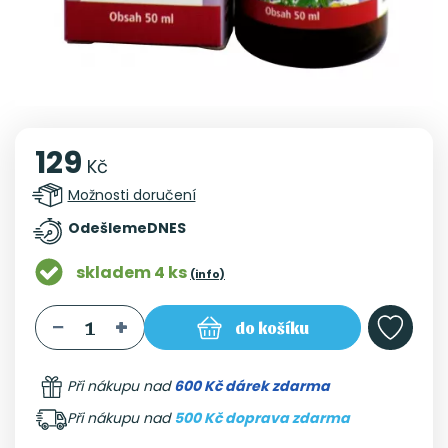
129
Kč
Možnosti doručení
Odešleme
DNES
skladem 4 ks
(info)
do košíku
Při nákupu nad
600 Kč dárek zdarma
Při nákupu nad
500 Kč doprava zdarma