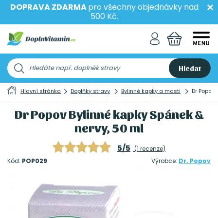
DOPRAVA ZDARMA
pro všechny objednávky nad
500 Kč.
Hledat
Hlavní stránka
Doplňky stravy
Bylinné kapky a masti
Dr Popov 
Dr Popov Bylinné kapky Spánek &
nervy, 50 ml
5/5
(1 recenze)
Kód:
POP029
Výrobce:
Dr. Popov