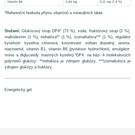
Vitamín B6
0,84 mg
0,11 mg (7,9 %)
*Referenční hodnota příjmu vitamínů a minerálních látek.
Složení:
Glukózový sirup DP4* (73 %), voda, fruktózový sirup (2 %),
maltodextrin (1 %), trehalóza** (1 %), izomaltulóza*** (1 %), regulátor
kyselosti: kyselina citronová, konzervant: sorban draselný, aroma,
niacinamid, vitamin B1, vitamin B6 (pyridoxin hydrochlorid, emulgátor:
mono a diglyceridy mastných kyselin).*DP4: na bázi 4 molekulových
polymerů glukózy; **trehalóza je zdrojem glukózy; ***izomaltulóza je
zdrojem glukózy a fruktózy.
Energetický gel.