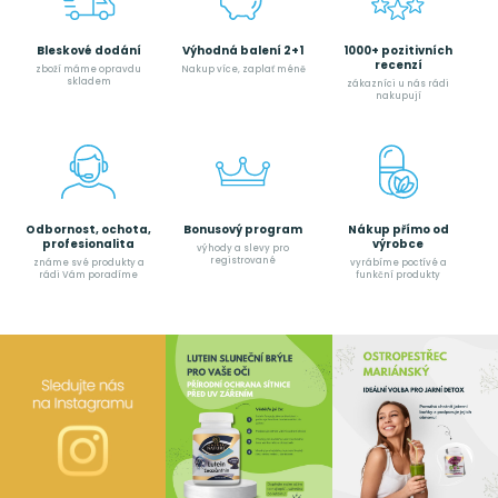
Bleskové dodání
Výhodná balení 2+1
1000+ pozitivních
recenzí
zboží máme opravdu
Nakup více, zaplať méně
skladem
zákazníci u nás rádi
nakupují
Odbornost, ochota,
Bonusový program
Nákup přímo od
profesionalita
výrobce
výhody a slevy pro
registrované
známe své produkty a
vyrábíme poctívé a
rádi Vám poradíme
funkční produkty