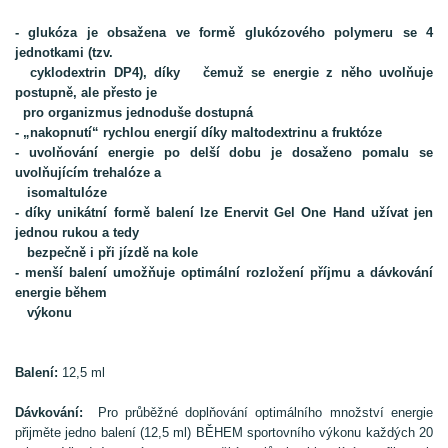
- glukóza je obsažena ve formě glukózového polymeru se 4
jednotkami (tzv.
cyklodextrin DP4), díky
čemuž se energie z něho uvolňuje
postupně, ale přesto je
pro organizmus jednoduše dostupná
- „nakopnutí“ rychlou energií díky maltodextrinu a fruktóze
- uvolňování energie po delší dobu je dosaženo pomalu se
uvolňujícím trehalóze a
isomaltulóze
- díky unikátní formě balení lze Enervit Gel One Hand užívat jen
jednou rukou a tedy
bezpečně i při jízdě na kole
- menší balení umožňuje optimální rozložení příjmu a dávkování
energie během
výkonu
Balení:
12,5 ml
Dávkování:
Pro průběžné doplňování optimálního množství energie
přijměte jedno balení (12,5 ml) BĚHEM sportovního výkonu každých 20