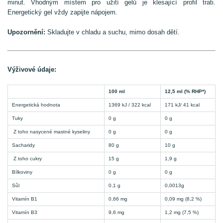
minut. Vhodným místem pro užití gelů je klesající profil trati.
Energetický gel vždy zapijte nápojem.
Upozornění:
Skladujte v chladu a suchu, mimo dosah dětí.
Výživové údaje:
100 ml
12,5 ml (% RHP*)
Energetická hodnota
1369 kJ / 322 kcal
171 kJ/ 41 kcal
Tuky
0 g
0 g
Z toho nasycené mastné kyseliny
0 g
0 g
Sacharidy
80 g
10 g
Z toho cukry
15 g
1,9 g
Bílkoviny
0 g
0 g
Sůl
0,1 g
0,0013g
Vitamín B1
0,66 mg
0,09 mg (8,2 %)
Vitamín B3
9,6 mg
1,2 mg (7,5 %)