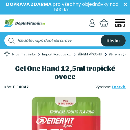
DOPRAVA ZDARMA
pro všechny objednávky nad
500 Kč.
Hledat
Hlavní stránka
Import Foractiv.cz
BĚHEM VÝKONU
Během výkonu
Gel One Hand 12,5ml tropické
ovoce
Kód:
F-14047
Výrobce:
Enervit