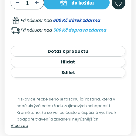
do košíku
Při nákupu nad
600 Kč dárek zdarma
Při nákupu nad
500 Kč doprava zdarma
Dotaz k produktu
Hlídat
Sdílet
Pískavice řecké seno je fascinující rostlina, která v
sobě ukrývá celou řadu zajímavých schopností.
Kromě toho, že se velice často a úspěšně využívá k
podpoře trávení a zklidnění nejrůznějších
Více zde
zažívacích potíží, má také silný vliv na hormonální
rovnováhu.