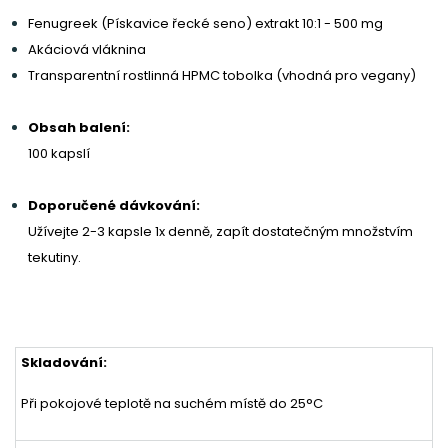
Fenugreek (Pískavice řecké seno) extrakt 10:1 - 500 mg
Akáciová vláknina
Transparentní rostlinná HPMC tobolka (vhodná pro vegany)
Obsah balení:
100 kapslí
Doporučené dávkování:
Užívejte 2-3 kapsle 1x denně, zapít dostatečným množstvím
tekutiny.
Skladování:
Při pokojové teplotě na suchém místě do 25°C