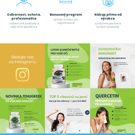
Odbornost, ochota,
Bonusový program
Nákup přímo od
profesionalita
výrobce
výhody a slevy pro
registrované
známe své produkty a
vyrábíme poctívé a
rádi Vám poradíme
funkční produkty