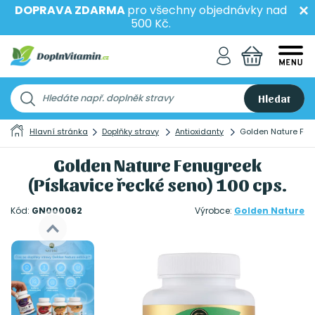
DOPRAVA ZDARMA
pro všechny objednávky nad
500 Kč.
Hledat
Hlavní stránka
Doplňky stravy
Antioxidanty
Golden Nature Fenu
Golden Nature Fenugreek
(Pískavice řecké seno) 100 cps.
Kód:
GN000062
Výrobce:
Golden Nature