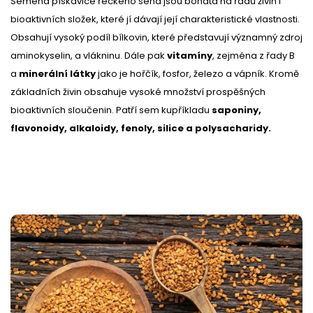
Semena pískavice řeckého sena jsou bohatá na řadu živin i
bioaktivních složek, které jí dávají její charakteristické vlastnosti.
Obsahují vysoký podíl bílkovin, které představují významný zdroj
aminokyselin, a vlákninu. Dále pak
vitamíny
, zejména z řady B
a
minerální látky
jako je hořčík, fosfor, železo a vápník. Kromě
základních živin obsahuje vysoké množství prospěšných
bioaktivních sloučenin. Patří sem kupříkladu
saponiny,
flavonoidy, alkaloidy, fenoly, silice a polysacharidy.