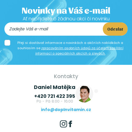
Novinky na Váš e-mail
Ať nepřijdete o žádnou akci či novinku
Odeslat
Přeji si dostávat informace o novinkách a akčních nabídkách a
souhlasím se
zpracováním osobních údajů za účelem zasílání
informací o speciálních akcích a slevách.
Kontakty
Daniel Matějka
+420 721 422 395
Po - Pá 8:00 - 16:00
info@doplnvitamin.cz