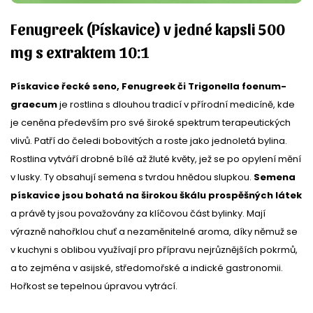
Fenugreek (Pískavice) v jedné kapsli 500
mg s extraktem 10:1
Pískavice řecké seno, Fenugreek či Trigonella foenum-
graecum
je rostlina s dlouhou tradicí v přírodní medicíně, kde
je ceněna především pro své široké spektrum terapeutických
vlivů. Patří do čeledi bobovitých a roste jako jednoletá bylina.
Rostlina vytváří drobné bílé až žluté květy, jež se po opylení mění
v lusky. Ty obsahují semena s tvrdou hnědou slupkou.
Semena
pískavice jsou bohatá na širokou škálu prospěšných látek
a právě ty jsou považovány za klíčovou část bylinky. Mají
výrazně nahořklou chuť a nezaměnitelné aroma, díky němuž se
v kuchyni s oblibou využívají pro přípravu nejrůznějších pokrmů,
a to zejména v asijské, středomořské a indické gastronomii.
Hořkost se tepelnou úpravou vytrácí.