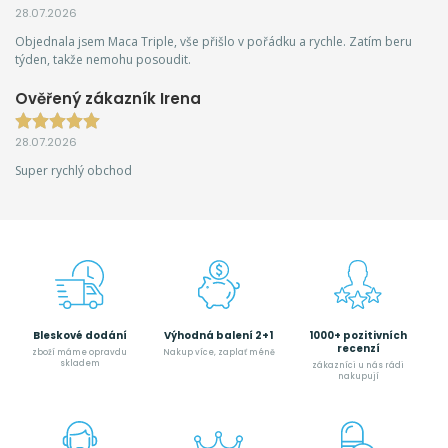
28.07.2026
Objednala jsem Maca Triple, vše přišlo v pořádku a rychle. Zatím beru
týden, takže nemohu posoudit.
Ověřený zákazník Irena
28.07.2026
Super rychlý obchod
Bleskové dodání
Výhodná balení 2+1
1000+ pozitivních
recenzí
zboží máme opravdu
Nakup více, zaplať méně
skladem
zákazníci u nás rádi
nakupují