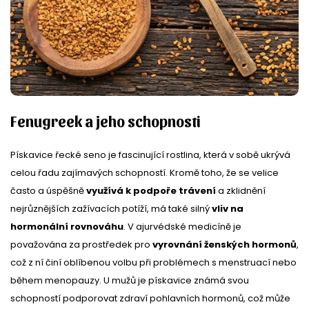
Fenugreek a jeho schopnosti
Pískavice řecké seno je fascinující rostlina, která v sobě ukrývá
celou řadu zajímavých schopností. Kromě toho, že se velice
často a úspěšně
využívá k podpoře trávení
a zklidnění
nejrůznějších zažívacích potíží, má také silný
vliv na
hormonální rovnováhu
. V ajurvédské medicíně je
považována za prostředek pro
vyrovnání ženských hormonů
,
což z ní činí oblíbenou volbu při problémech s menstruací nebo
během menopauzy. U mužů je pískavice známá svou
schopností podporovat zdraví pohlavních hormonů, což může