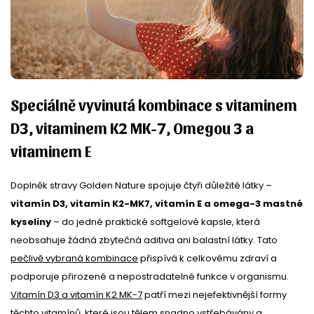
Speciálně vyvinutá kombinace s vitaminem
D3, vitaminem K2 MK-7, Omegou 3 a
vitaminem E
Doplněk stravy Golden Nature spojuje čtyři důležité látky –
vitamín D3, vitamín K2-MK7, vitamín E a omega-3 mastné
kyseliny
– do jedné praktické softgelové kapsle, která
neobsahuje žádná zbytečná aditiva ani balastní látky. Tato
pečlivě vybraná kombinace
přispívá k celkovému zdraví a
podporuje přirozené a nepostradatelné funkce v organismu.
Vitamín D3 a vitamín K2 MK-7
patří mezi nejefektivnější formy
těchto vitamínů, které jsou tělem snadno vstřebávány a