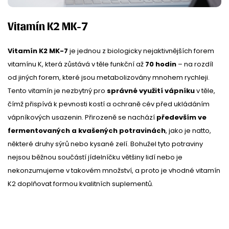
Vitamín K2 MK-7
Vitamín K2 MK-7
je jednou z biologicky nejaktivnějších forem
vitamínu K, která zůstává v těle funkční až
70 hodin
– na rozdíl
od jiných forem, které jsou metabolizovány mnohem rychleji.
Tento vitamín je nezbytný pro
správné využití vápníku
v těle,
čímž přispívá k pevnosti kostí a ochraně cév před ukládáním
vápníkových usazenin. Přirozeně se nachází
především ve
fermentovaných a kvašených potravinách
, jako je natto,
některé druhy sýrů nebo kysané zelí. Bohužel tyto potraviny
nejsou běžnou součástí jídelníčku většiny lidí nebo je
nekonzumujeme v takovém množství, a proto je vhodné vitamín
K2 doplňovat formou kvalitních suplementů.