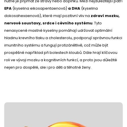
nutné je přijímat ze stravy nebo doplňků. Mezi nejdůležitější patří
EPA
(kyselina eikosapentaenová)
a DHA
(kyselina
dokosahexaenová), které mají pozitivní vliv na
zdraví mozku,
nervové soustavy, srdce i cévního systému
. Tyto
nenasycené mastné kyseliny pomáhají udržovat optimální
hladinu krevního tlaku a cholesterolu, podporují správnou funkci
imunitního systému a fungují protizánětlivě, což může být
prospěšné například při bolestech kloubů. Dále hrají klíčovou
roli ve vývoji mozku a kognitivních funkcí, a proto jsou důležité
nejen pro dospělé, ale i pro děti a těhotné ženy.