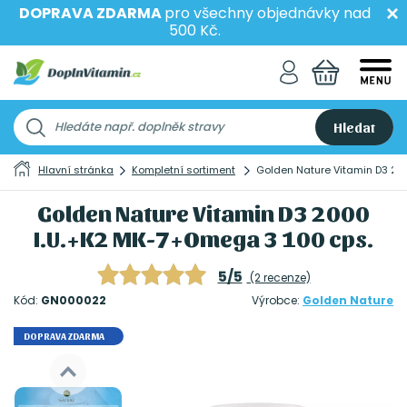
DOPRAVA ZDARMA
pro všechny objednávky nad
500 Kč.
Hledat
Hlavní stránka
Kompletní sortiment
Golden Nature Vitamin D3 20
Golden Nature Vitamin D3 2000
I.U.+K2 MK-7+Omega 3 100 cps.
5/5
(2 recenze)
Kód:
GN000022
Výrobce:
Golden Nature
DOPRAVA ZDARMA