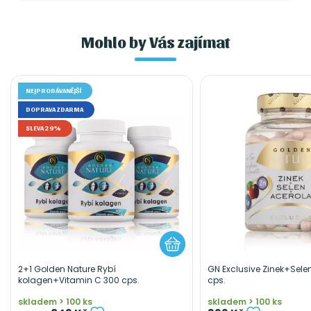
Mohlo by Vás zajímat
NEJPRODÁVANĚJŠÍ
DOPRAVA ZDARMA
SLEVA 29%
2+1 Golden Nature Rybí
GN Exclusive Zinek+Sele
kolagen+Vitamin C 300 cps.
cps.
skladem > 100 ks
skladem > 100 ks