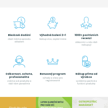
Bleskové dodání
Výhodná balení 2+1
1000+ pozitivních
recenzí
zboží máme opravdu
Nakup více, zaplať méně
skladem
zákazníci u nás rádi
nakupují
Odbornost, ochota,
Bonusový program
Nákup přímo od
profesionalita
výrobce
výhody a slevy pro
registrované
známe své produkty a
vyrábíme poctívé a
rádi Vám poradíme
funkční produkty