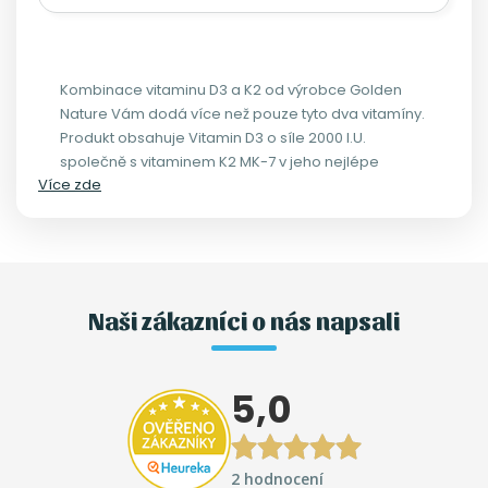
Kombinace vitaminu D3 a K2 od výrobce Golden
Nature Vám dodá více než pouze tyto dva vitamíny.
Produkt obsahuje Vitamin D3 o síle 2000 I.U.
společně s vitaminem K2 MK-7 v jeho nejlépe
Více zde
využitelné formě. To vše navíc obohaceno o omegu
3 s vysokým obsahem EPA a DHA a vitamín E.
Naši zákazníci o nás napsali
5,0
2 hodnocení