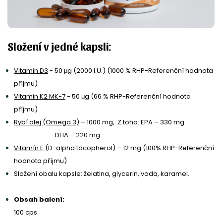
Složení v jedné kapsli:
Vitamin D3
- 50 μg (2000 I.U.) (1000 % RHP-Referenční hodnota
příjmu)
Vitamin K2 MK-7
- 50 μg (66 % RHP-Referenční hodnota
příjmu)
Rybí olej (Omega 3)
– 1000 mg,
Z toho: EPA – 330 mg
DHA – 220 mg
Vitamín E
(D-alpha tocopherol) – 12 mg (100% RHP-Referenční
hodnota příjmu)
Složení obalu kapsle: želatina, glycerin, voda, karamel.
Obsah balení:
100 cps