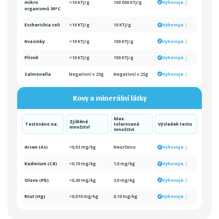
mikro
<10 KTJ/g
100 000 KTJ/g
Vyhovuje
organismů 30°C
Escherichia coli
<10 KTJ/g
10 KTJ/g
Vyhovuje
Kvasinky
<10 KTJ/g
100 KTJ/g
Vyhovuje
Plísně
<10 KTJ/g
100 KTJ/g
Vyhovuje
Salmonella
Negativní v 25g
Negativní v 25g
Vyhovuje
Kovy a minerální látky
Max.
Zjištěné
Testováno na:
tolerovaná
Výsledek testu
množství
množství
Arsen (As)
<0,03 mg/kg
Neurčeno
Vyhovuje
Kadmium (Cd)
<0,10 mg/kg
1,0 mg/kg
Vyhovuje
Olovo (Pb)
<0,30 mg/kg
3,0 mg/kg
Vyhovuje
Rtuť (Hg)
<0,010 mg/kg
0,10 mg/kg
Vyhovuje