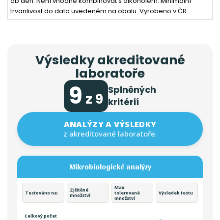
ob den. Není vhodné kombinovat s alkoholem. Minimální
trvanlivost do data uvedeném na obalu. Vyrobeno v ČR.
Výsledky akreditované
laboratoře
9
Splněných
z 9
kritérií
ANALÝZY A VÝSLEDKY
z akreditované laboratoře.
Mikrobiologické analýzy
Max.
Zjištěné
Testováno na:
tolerovaná
Výsledek testu
množství
množství
Celkový počet