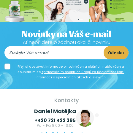
Novinky na Váš e-mail
Ať nepřijdete o žádnou akci či novinku
Odeslat
Přeji si dostávat informace o novinkách a akčních nabídkách a
souhlasím se
zpracováním osobních údajů za účelem zasílání
informací o speciálních akcích a slevách.
Kontakty
Daniel Matějka
+420 721 422 395
Po - Pá 8:00 - 16:00