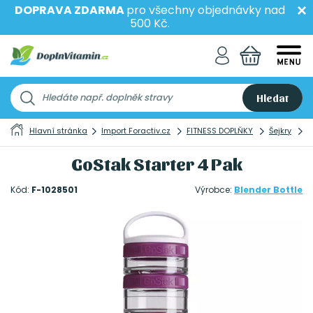
DOPRAVA ZDARMA
pro všechny objednávky nad
500 Kč.
Hledat
Hlavní stránka
Import Foractiv.cz
FITNESS DOPLŇKY
Šejkry
G
GoStak Starter 4 Pak
Kód:
F-1028501
Výrobce:
Blender Bottle