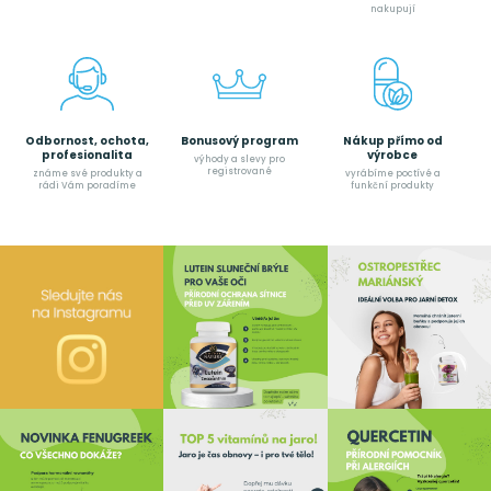
nakupují
Odbornost, ochota,
Bonusový program
Nákup přímo od
profesionalita
výrobce
výhody a slevy pro
registrované
známe své produkty a
vyrábíme poctívé a
rádi Vám poradíme
funkční produkty