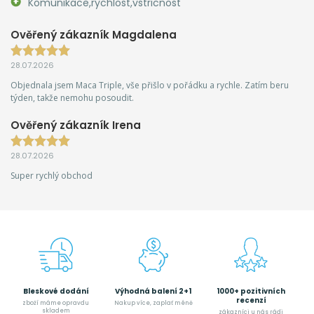
Komunikace,rychlost,vstricnost
Ověřený zákazník Magdalena
28.07.2026
Objednala jsem Maca Triple, vše přišlo v pořádku a rychle. Zatím beru
týden, takže nemohu posoudit.
Ověřený zákazník Irena
28.07.2026
Super rychlý obchod
Bleskové dodání
Výhodná balení 2+1
1000+ pozitivních
recenzí
zboží máme opravdu
Nakup více, zaplať méně
skladem
zákazníci u nás rádi