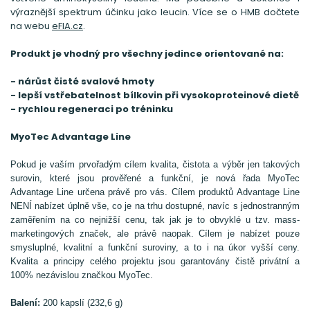
výraznější spektrum účinku jako leucin. Více se o HMB dočtete
na webu
eFIA.cz
.
Produkt je vhodný pro všechny jedince orientované na:
- nárůst čisté svalové hmoty
- lepší vstřebatelnost bílkovin při vysokoproteinové dietě
- rychlou regeneraci po tréninku
MyoTec Advantage Line
Pokud je vaším prvořadým cílem kvalita, čistota a výběr jen takových
surovin, které jsou prověřené a funkční, je nová řada MyoTec
Advantage Line určena právě pro vás. Cílem produktů Advantage Line
NENÍ nabízet úplně vše, co je na trhu dostupné, navíc s jednostranným
zaměřením na co nejnižší cenu, tak jak je to obvyklé u tzv. mass-
marketingových značek, ale právě naopak. Cílem je nabízet pouze
smysluplné, kvalitní a funkční suroviny, a to i na úkor vyšší ceny.
Kvalita a principy celého projektu jsou garantovány čistě privátní a
100% nezávislou značkou MyoTec.
Balení:
200 kapslí (232,6 g)