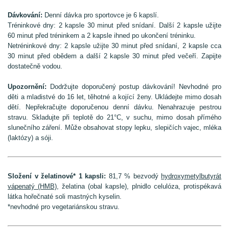
Dávkování:
Denní dávka pro sportovce je 6 kapslí.
Tréninkové dny: 2 kapsle 30 minut před snídaní. Další 2 kapsle užijte
60 minut před tréninkem a 2 kapsle ihned po ukončení tréninku.
Netréninkové dny: 2 kapsle užijte 30 minut před snídaní, 2 kapsle cca
30 minut před obědem a další 2 kapsle 30 minut před večeří. Zapijte
dostatečně vodou.
Upozornění:
Dodržujte doporučený postup dávkování! Nevhodné pro
děti a mladistvé do 16 let, těhotné a kojící ženy. Ukládejte mimo dosah
dětí. Nepřekračujte doporučenou denní dávku. Nenahrazuje pestrou
stravu. Skladujte při teplotě do 21°C, v suchu, mimo dosah přímého
slunečního záření. Může obsahovat stopy lepku, slepičích vajec, mléka
(laktózy) a sóji.
Složení v želatinové* 1 kapsli:
81,7 % bezvodý
hydroxymetylbutyrát
vápenatý (HMB)
, želatina (obal kapsle), plnidlo celulóza, protispékavá
látka hořečnaté soli mastných kyselin.
*nevhodné pro vegetariánskou stravu.