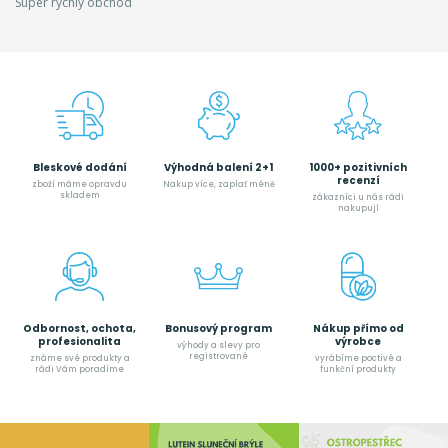
Super rychlý obchod
Bleskové dodání
Výhodná balení 2+1
1000+ pozitivních
recenzí
zboží máme opravdu
Nakup více, zaplať méně
skladem
zákazníci u nás rádi
nakupují
Odbornost, ochota,
Bonusový program
Nákup přímo od
profesionalita
výrobce
výhody a slevy pro
registrované
známe své produkty a
vyrábíme poctívé a
rádi Vám poradíme
funkční produkty