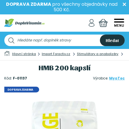
DOPRAVA ZDARMA
pro všechny objednávky nad
500 Kč.
Hledat
Hlavní stránka
Import Foractiv.cz
Stimulátory a anabolizéry
St
HMB 200 kapslí
Kód:
F-01137
Výrobce:
MyoTec
DOPRAVA ZDARMA