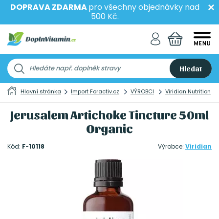
DOPRAVA ZDARMA
pro všechny objednávky nad
500 Kč.
Hledat
Hlavní stránka
Import Foractiv.cz
VÝROBCI
Viridian Nutrition
Jerusalem Artichoke Tincture 50ml
Organic
Kód:
F-10118
Výrobce:
Viridian