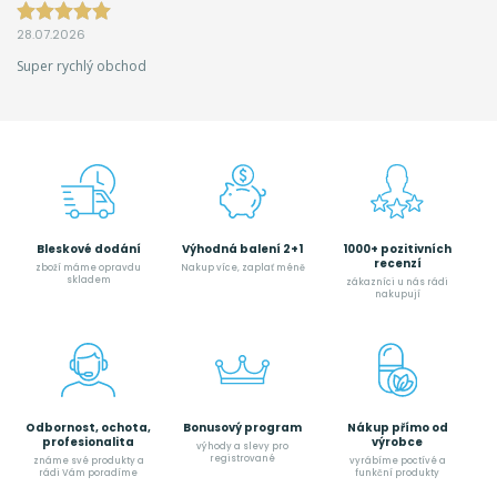
28.07.2026
Super rychlý obchod
Bleskové dodání
Výhodná balení 2+1
1000+ pozitivních
recenzí
zboží máme opravdu
Nakup více, zaplať méně
skladem
zákazníci u nás rádi
nakupují
Odbornost, ochota,
Bonusový program
Nákup přímo od
profesionalita
výrobce
výhody a slevy pro
registrované
známe své produkty a
vyrábíme poctívé a
rádi Vám poradíme
funkční produkty