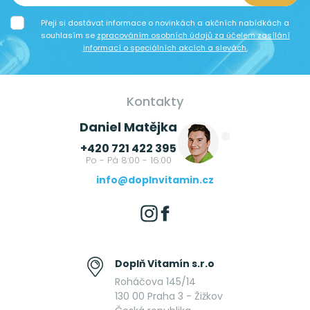
Přeji si dostávat informace o novinkách a akčních nabídkách a
souhlasím se
zpracováním osobních údajů za účelem zasílání
informací o speciálních akcích a slevách.
Kontakty
Daniel Matějka
+420 721 422 395
Po - Pá 8:00 - 16:00
info@doplnvitamin.cz
Doplň Vitamín s.r.o
Roháčova 145/14
130 00 Praha 3 - Žižkov