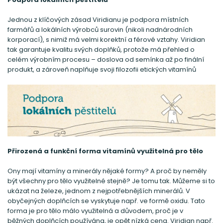
Jednou z klíčových zásad Viridianu je podpora místních
farmářů a lokálních výrobců surovin (nikoli nadnárodních
korporací), s nimiž má velmi korektní a férové vztahy. Viridian
tak garantuje kvalitu svých doplňků, protože má přehled o
celém výrobním procesu – doslova od semínka až po finální
produkt, a zároveň naplňuje svoji filozofii etických vitamínů
Přirozená a funkční forma vitamínů využitelná pro tělo
Ony mají vitamíny a minerály nějaké formy? A proč by neměly
být všechny pro tělo využitelné stejně? Je tomu tak. Můžeme si to
ukázat na železe, jednom z nejpotřebnějších minerálů. V
obyčejných doplňcích se vyskytuje např. ve formě oxidu. Tato
forma je pro tělo málo využitelná a důvodem, proč je v
běžných doplňcích používána, je opět nízká cena. Viridian např.