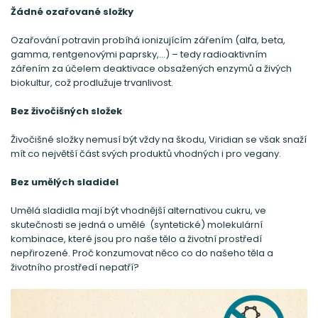
Žádné ozařované složky
Ozařování potravin probíhá ionizujícím zářením (alfa, beta,
gamma, rentgenovými paprsky,…) – tedy radioaktivním
zářením za účelem deaktivace obsažených enzymů a živých
biokultur, což prodlužuje trvanlivost.
Bez živočišných složek
Živočišné složky nemusí být vždy na škodu, Viridian se však snaží
mít co největší část svých produktů vhodných i pro vegany.
Bez umělých sladidel
Umělá sladidla mají být vhodnější alternativou cukru, ve
skutečnosti se jedná o umělé (syntetické) molekulární
kombinace, které jsou pro naše tělo a životní prostředí
nepřirozené. Proč konzumovat něco co do našeho těla a
životního prostředí nepatří?