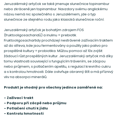
Jeruzalémský artyčok se také jmenuje slunečnice topinambur
nebo zkráceně jen topinambur. Navzdory svému anglickému
názvu nemá nic společného s Jeruzalémem, jde o typ
slunečnice ze stejného rodu jako klasická slunečnice roční.
Jeruzalémský artyčok je bohatým zdrojem FOS
(fruktooligosacharidů) a inulinu = prebiotik.
Fruktooligosachartidy procházejí nestrávené zažívacím traktem
až do střeva, kde jsou fermentovány a použity jako palivo pro
prospěšné kultury = probiotika. Můžou pomoci až 10x zvýšit
žádoucí růst prospěšných kultur. Jeruzzalémský artyčok má díky
tomu vlastnosti související s fungujícím trávením, se zácpou
nebo průjmem, s potlačením apetitu, s regulací krevního cukru
a s kontrolou hmotnosti. Dále ovlivňuje obranný štít a má příznivý
vliv na absorpci minerálů.
Produkt je vhodný pro všechny jedince zaměřené na:
- Zažívací trakt
- Podporu při zácpě nebo průjmu
- Potlačení chuti k jídlu
- Kontrolu hmotnosti