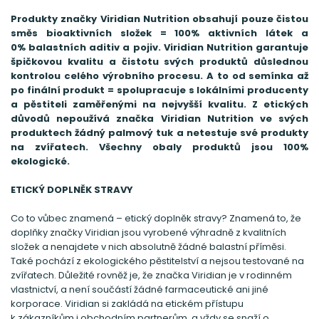
Produkty značky Viridian Nutrition obsahují pouze čistou
směs bioaktivních složek = 100% aktivních látek a
0% balastních aditiv a pojiv. Viridian Nutrition garantuje
špičkovou kvalitu a čistotu svých produktů důslednou
kontrolou celého výrobního procesu. A to od semínka až
po finální produkt = spolupracuje s lokálními producenty
a pěstiteli zaměřenými na nejvyšší kvalitu. Z etických
důvodů nepoužívá značka Viridian Nutrition ve svých
produktech žádný palmový tuk a netestuje své produkty
na zvířatech. Všechny obaly produktů jsou 100%
ekologické.
ETICKÝ DOPLNĚK STRAVY
Co to vůbec znamená – etický doplněk stravy? Znamená to, že
doplňky značky Viridian jsou vyrobené výhradně z kvalitních
složek a nenajdete v nich absolutně žádné balastní příměsi.
Také pochází z ekologického pěstitelství a nejsou testované na
zvířatech. Důležité rovněž je, že značka Viridian je v rodinném
vlastnictví, a není součástí žádné farmaceutické ani jiné
korporace. Viridian si zakládá na etickém přístupu
k zákazníkům i obchodním partnerům, a vždy se snaží o