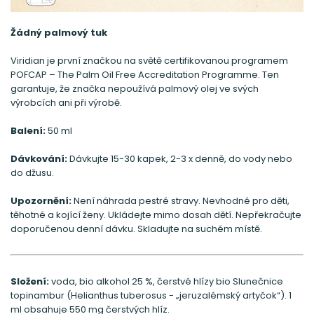
Žádný palmový tuk
Viridian je první značkou na světě certifikovanou programem
POFCAP – The Palm Oil Free Accreditation Programme. Ten
garantuje, že značka nepoužívá palmový olej ve svých
výrobcích ani při výrobě.
Balení:
50 ml
Dávkování:
Dávkujte 15-30 kapek, 2-3 x denně, do vody nebo
do džusu.
Upozornění:
Není náhrada pestré stravy. Nevhodné pro děti,
těhotné a kojící ženy. Ukládejte mimo dosah dětí. Nepřekračujte
doporučenou denní dávku. Skladujte na suchém místě.
Složení:
voda, bio alkohol 25 %, čerstvé hlízy bio Slunečnice
topinambur (Helianthus tuberosus - „jeruzalémský artyčok“).
1
ml obsahuje 550 mg čerstvých hlíz.