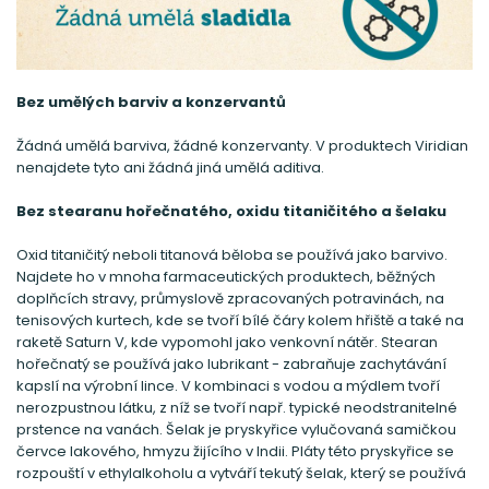
Bez umělých barviv a konzervantů
Žádná umělá barviva, žádné konzervanty. V produktech Viridian
nenajdete tyto ani žádná jiná umělá aditiva.
Bez stearanu hořečnatého, oxidu titaničitého a šelaku
Oxid titaničitý neboli titanová běloba se používá jako barvivo.
Najdete ho v mnoha farmaceutických produktech, běžných
doplňcích stravy, průmyslově zpracovaných potravinách, na
tenisových kurtech, kde se tvoří bílé čáry kolem hřiště a také na
raketě Saturn V, kde vypomohl jako venkovní nátěr. Stearan
hořečnatý se používá jako lubrikant - zabraňuje zachytávání
kapslí na výrobní lince. V kombinaci s vodou a mýdlem tvoří
nerozpustnou látku, z níž se tvoří např. typické neodstranitelné
prstence na vanách. Šelak je pryskyřice vylučovaná samičkou
červce lakového, hmyzu žijícího v Indii. Pláty této pryskyřice se
rozpouští v ethylalkoholu a vytváří tekutý šelak, který se používá