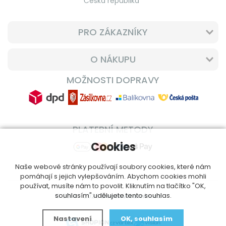
Česká republika
PRO ZÁKAZNÍKY
O NÁKUPU
MOŽNOSTI DOPRAVY
PLATEBNÍ METODY
Cookies
Naše webové stránky používají soubory cookies, které nám
pomáhají s jejich vylepšováním. Abychom cookies mohli
používat, musíte nám to povolit. Kliknutím na tlačítko "OK,
souhlasím" udělujete tento souhlas.
© 2014 - 2026
DoplnVitamin.cz
Nastavení
OK, souhlasím