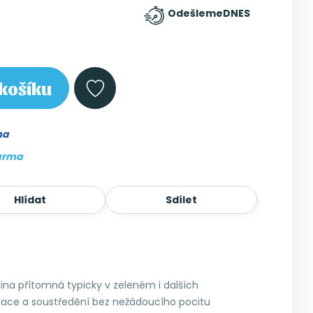
Odešleme
DNES
košíku
ma
arma
Hlídat
Sdílet
lina přítomná typicky v zeleném i dalších
axace a soustředění bez nežádoucího pocitu