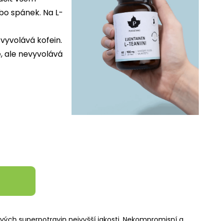
bo spánek. Na L-
vyvolává kofein.
e, ale nevyvolává
vých superpotravin nejvyšší jakosti. Nekompromisní a