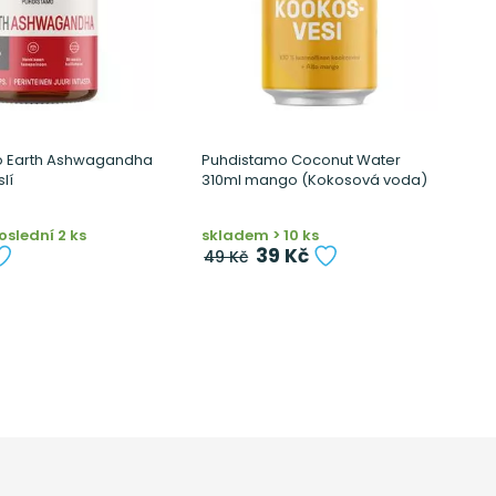
o Earth Ashwagandha
Puhdistamo Coconut Water
P
lí
310ml mango (Kokosová voda)
P
L
slední 2 ks
skladem > 10 ks
S
39 Kč
49 Kč