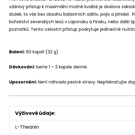
vášnivý přístup k maximální možné kvalitě je doslova zakód
složek, to vše bez obsahu balastních aditiv, pojiv a plnidel
bohatství severských lesů v Laponsku a Finsku, nebo další š
poznatků. Tento celostní přístup poskytuje jedinečné nutri
Balení:
60 kapslí (32 g)
Dávkování:
berte 1 – 2 kapsle denně.
Upozornění:
Není náhrada pestré stravy. Nepřekračujte do
Výživové údaje:
L-Theanin