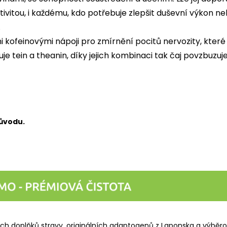
itou, i každému, kdo potřebuje zlepšit duševní výkon ne
.
 kofeinovými nápoji pro zmírnění pocitů nervozity, které 
je tein a theanin, díky jejich kombinaci tak čaj povzbuzuj
původu.
h doplňků stravy, originálních adaptogenů z Laponska a výběro