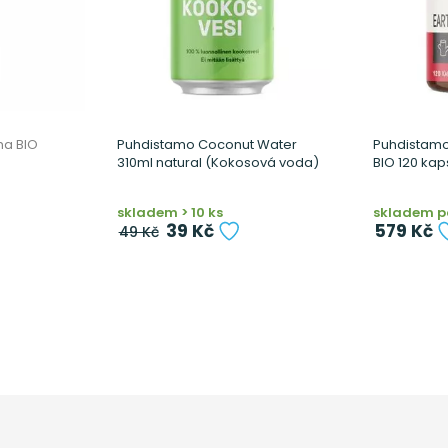
a BIO
Puhdistamo Coconut Water
Puhdistam
310ml natural (Kokosová voda)
BIO 120 kaps
skladem > 10 ks
skladem po
39 Kč
579 Kč
49 Kč