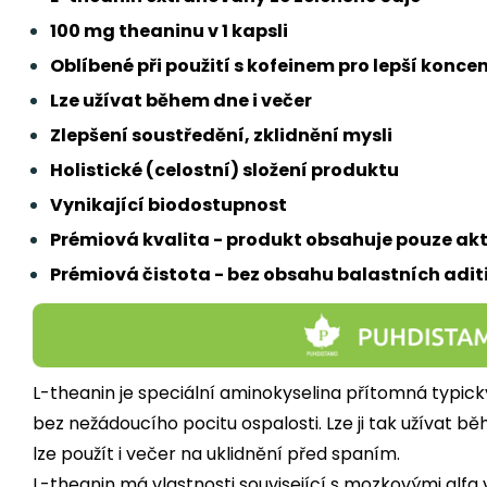
100 mg theaninu v 1 kapsli
Oblíbené při použití s kofeinem pro lepší konce
Lze užívat během dne i večer
Zlepšení soustředění, zklidnění mysli
Holistické (celostní) složení produktu
Vynikající biodostupnost
Prémiová kvalita - produkt obsahuje pouze akt
Prémiová čistota - bez obsahu balastních aditiv
L-theanin je speciální aminokyselina přítomná typicky
bez nežádoucího pocitu ospalosti. Lze ji tak užívat b
lze použít i večer na uklidnění před spaním.
L-theanin má vlastnosti související s mozkovými alfa