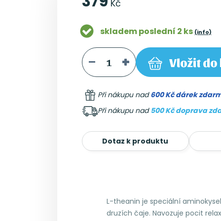
379
Kč
skladem poslední 2 ks
(info)
Vložit
do 
Při nákupu nad
600 Kč dárek zdar
Při nákupu nad
500 Kč doprava zd
Dotaz k produktu
L-theanin je speciální aminokyse
druzích čaje. Navozuje pocit rel