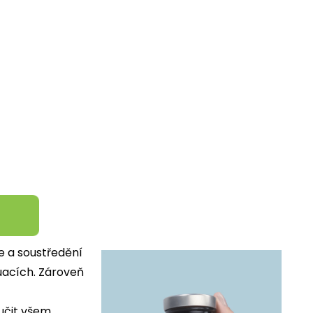
e a soustředění
tuacích. Zároveň
ručit všem