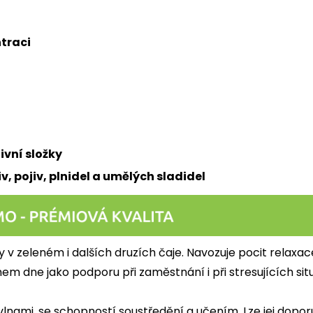
ntraci
ivní složky
, pojiv, plnidel a umělých sladidel
 v zeleném i dalších druzích čaje. Navozuje pocit relaxac
ěhem dne jako podporu při zaměstnání i při stresujících si
 vlnami, se schopností soustředění a učením. Lze jej dopo