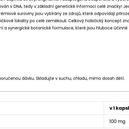
ován v DNA, tedy v základní genetické informaci celé značky! Je
. Prémiové suroviny jsou vybírány ze zdrojů, které odpovídají při
pičkové lokality po celé zeměkouli. Celkový holistický koncept 
ční a synergické botanické formulace, které jsou hluboce účinné
poručenou dávku. Skladujte v suchu, chladu, mimo dosah dětí.
v 1 kapsl
100 mg