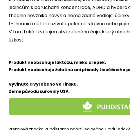
jedincům s poruchami koncentrace, ADHD a hyperaktiv
theanin nevzniká návyk a nemá žádné vedlejší účinky
L-theanin můžete užívat společně s kávou nebo jinými
V tom také tkví tajemství zeleného čaje, který obsahu
úzkost.
Produkt neobsahuje laktózu, mléko a lepek.
Produkt neobsahuje želatinu ani přísady živočišného 
Vyvinuto a vyrobeno ve Finsku.
Země původu suroviny USA.
Prémiová značka Puhdistamo nabízí jedinečnou řadu etickýc