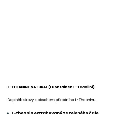
L-THEANINE NATURAL (Luontainen L-Teaniini)
Doplněk stravy s obsahem přírodního L-Theaninu.
L-theanin extrahovaný ze zeleného čaje