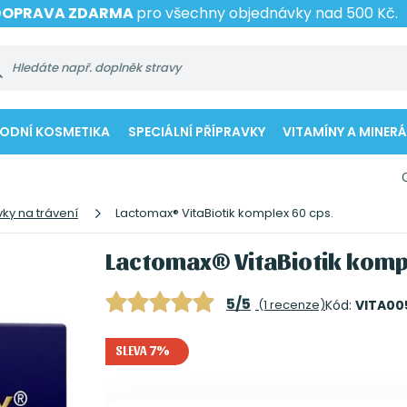
DOPRAVA ZDARMA
pro všechny objednávky nad 500 Kč.
RODNÍ KOSMETIKA
SPECIÁLNÍ PŘÍPRAVKY
VITAMÍNY A MINERÁ
vky na trávení
Lactomax® VitaBiotik komplex 60 cps.
Lactomax® VitaBiotik komp
5/5
(1 recenze)
Kód:
VITA00
SLEVA 7%