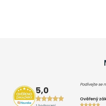
Podívejte se n
5,0
Ověřený zá
1 hodnocení