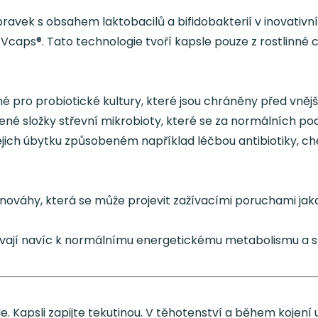
pravek s obsahem laktobacilů a bifidobakterií v inovativn
Vcaps®. Tato technologie tvoří kapsle pouze z rostlinné ce
né pro probiotické kultury, které jsou chráněny před vněj
né složky střevní mikrobioty, které se za normálních podm
i jejich úbytku způsobeném například léčbou antibiotiky, 
nováhy, která se může projevit zažívacími poruchami ja
ívají navíc k normálnímu energetickému metabolismu a s
le. Kapsli zapijte tekutinou. V těhotenství a během kojení 