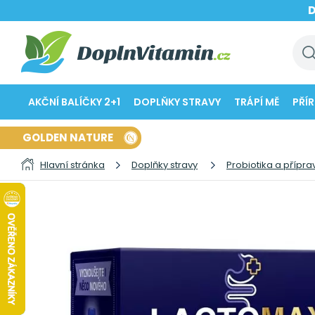
AKČNÍ BALÍČKY 2+1
DOPLŇKY STRAVY
TRÁPÍ MĚ
PŘÍ
GOLDEN NATURE
Hlavní stránka
Doplňky stravy
Probiotika a přípra