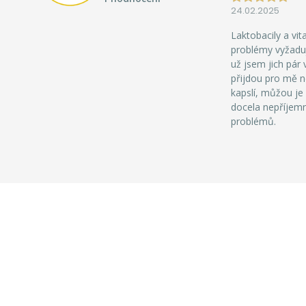
24.02.2025
Laktobacily a vi
problémy vyžaduj
už jsem jich pár 
přijdou pro mě ne
kapslí, můžou je 
docela nepříjemn
problémů.