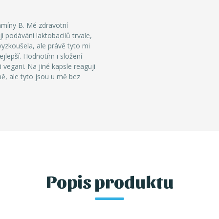
tamíny B. Mé zdravotní
í podávání laktobacilů trvale,
vyzkoušela, ale právě tyto mi
jlepší. Hodnotím i složení
i vegani. Na jiné kapsle reaguji
ě, ale tyto jsou u mě bez
Popis produktu