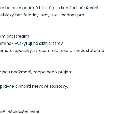
ím balení v podobě blistrů pro komfort při užívání.
lulózy bez želatiny, tedy jsou vhodné i pro
ším prostředím.
ínek vyskytují na sliznici střev.
chemoterapeutiky, stresem, ale také při nedostatečné
ko jsou nadýmání, zácpa nebo průjem.
právné činnosti nervové soustavy.
určí dávkování lékař.