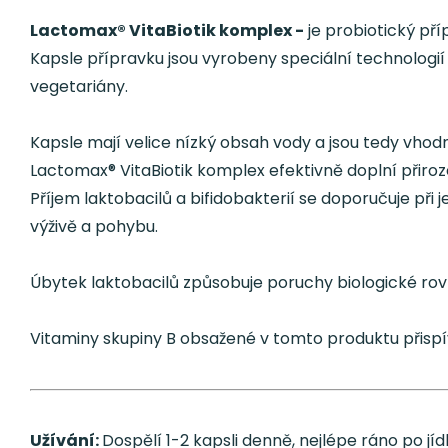
Lactomax® VitaBiotik komplex -
je probiotický pří
Kapsle přípravku jsou vyrobeny speciální technologií 
vegetariány.
Kapsle mají velice nízký obsah vody a jsou tedy vhod
Lactomax® VitaBiotik komplex efektivně doplní přiroze
Příjem laktobacilů a bifidobakterií se doporučuje př
výživě a pohybu.
Úbytek laktobacilů způsobuje poruchy biologické rov
Vitaminy skupiny B obsažené v tomto produktu přisp
Užívání:
Dospělí 1-2 kapsli denně, nejlépe ráno po jíd