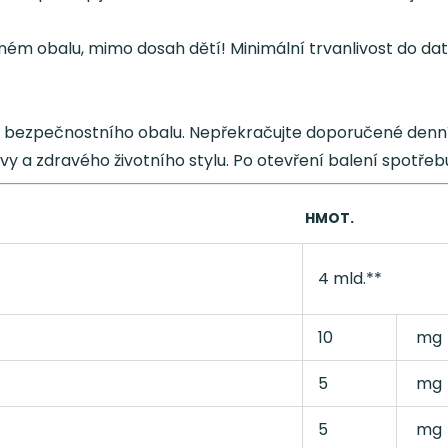
ém obalu, mimo dosah dětí! Minimální trvanlivost do da
bezpečnostního obalu. Nepřekračujte doporučené denní 
y a zdravého životního stylu. Po otevření balení spotřeb
HM
OT.
4 mld.**
10
mg
5
mg
5
mg