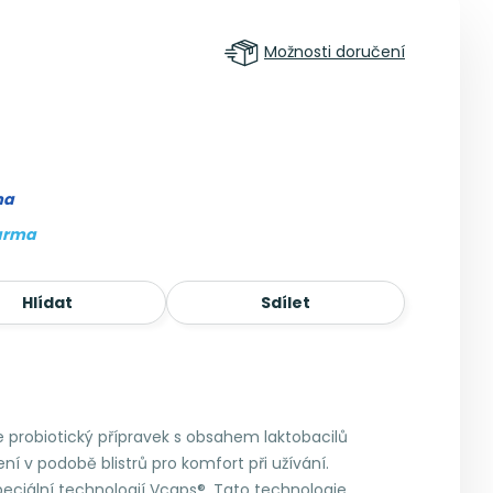
Možnosti doručení
ma
arma
Hlídat
Sdílet
e probiotický přípravek s obsahem laktobacilů
ení v podobě blistrů pro komfort při užívání.
peciální technologií Vcaps®. Tato technologie