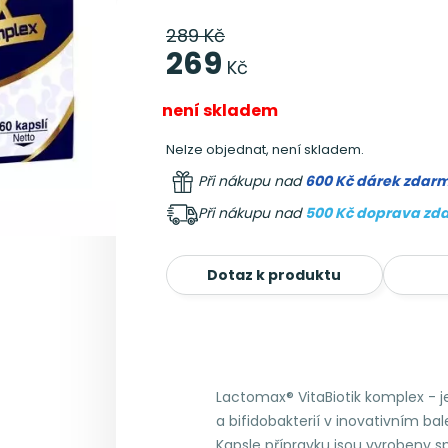
289 Kč
269
Kč
není skladem
Nelze objednat, není skladem.
Při nákupu nad
600 Kč dárek zdar
Při nákupu nad
500 Kč doprava zd
Dotaz k produktu
Lactomax® VitaBiotik komplex - j
a bifidobakterií v inovativním bal
Kapsle přípravku jsou vyrobeny s