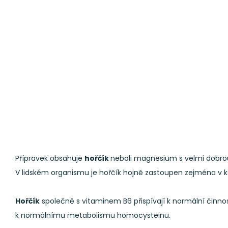
Přípravek obsahuje
hořčík
neboli magnesium s velmi dobrou
V lidském organismu je hořčík hojně zastoupen zejména v ko
Hořčík
společně s vitaminem B6 přispívají k normální činn
k normálnímu metabolismu homocysteinu.