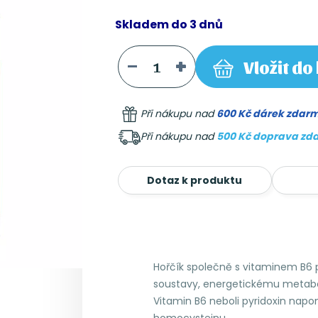
Skladem do 3 dnů
Vložit
do 
Při nákupu nad
600 Kč dárek zdar
Při nákupu nad
500 Kč doprava zd
Dotaz k produktu
Hořčík společně s vitaminem B6 p
soustavy, energetickému metabol
Vitamin B6 neboli pyridoxin na
homocysteinu.