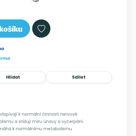
košíku
ma
arma
Hlídat
Sdílet
řispívají k normální činnosti nervové
ismu a snižují míru únavy a vyčerpání.
pomáhá k normálnímu metabolismu