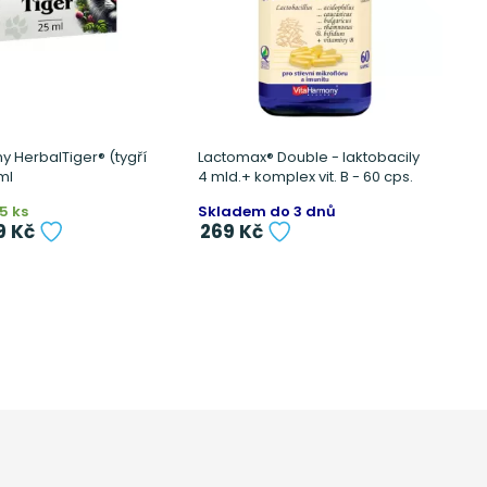
 HerbalTiger® (tygří
Lactomax® Double - laktobacily
M
ml
4 mld.+ komplex vit. B - 60 cps.
e
5 ks
Skladem do 3 dnů
S
9 Kč
269 Kč