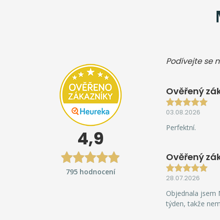
Podívejte se n
Ověřený zák
03.08.2026
Perfektní.
4,9
Ověřený zá
795 hodnocení
28.07.2026
Objednala jsem M
týden, takže ne