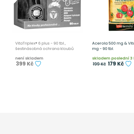
VitaTriplex® 6 plus - 90 tbl.,
Acerola 500 mg & Vit
šestinásobná ochrana kloubů
mg - 90 tbl.
není skladem
skladem poslední 3 
399 Kč
179 Kč
199 Kč