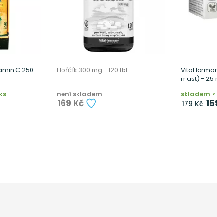
amin C 250
Hořčík 300 mg - 120 tbl.
VitaHarmony
mast) - 25 
ks
není skladem
skladem > 
169 Kč
15
179 Kč