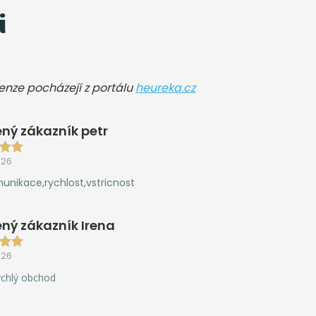
i
cenze pocházejí z portálu
heureka.cz
ný zákazník petr
026
unikace,rychlost,vstricnost
ný zákazník Irena
026
ychlý obchod