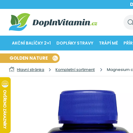
AKČNÍ BALÍČKY 2+1
DOPLŇKY STRAVY
TRÁPÍ MĚ
PŘÍ
GOLDEN NATURE
Hlavní stránka
Kompletní sortiment
Magnesium cit