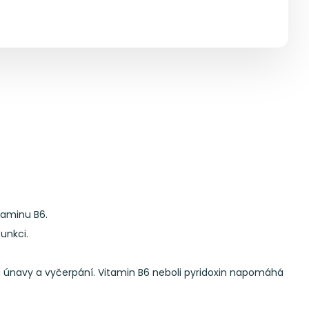
taminu B6.
unkci.
u únavy a vyčerpání. Vitamin B6 neboli pyridoxin napomáhá