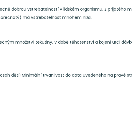
čně dobrou vstřebatelností v lidském organismu. Z přijatého mno
hořečnatý) má vstřebatelnost mnohem nižší.
tečným množství tekutiny. V době těhotenství a kojení určí dávko
h dětí! Minimální trvanlivost do data uvedeného na pravé str