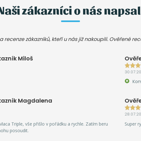
Naši zákazníci o nás napsal
a recenze zákazníků, kteří u nás již nakoupili. Ověřené re
azník Miloš
Ověře
30.07.2
Kom
kazník Magdalena
Ověře
28.07.2
aca Triple, vše přišlo v pořádku a rychle. Zatím beru
Super r
mohu posoudit.