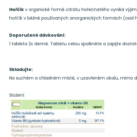
Hořčík
v organické formě citrátu hořečnatého vyniká výjime
hořčík v běžně používaných anorganických formách (oxid 
Doporučené dávkování:
1 tableta 2x denně. Tabletu celou spolkněte a zapijte dosta
Skladujte:
Na suchém a chladném místě, v uzavřeném obalu, mimo dosa
Složení: