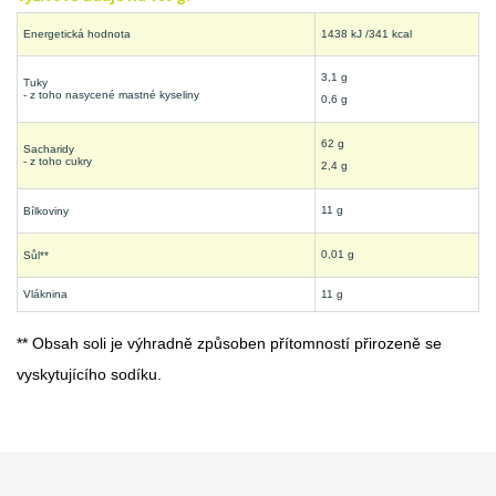
Energetická hodnota
1438 kJ /341 kcal
3,1 g
Tuky
- z toho nasycené mastné kyseliny
0,6 g
62 g
Sacharidy
- z toho cukry
2,4 g
11 g
Bílkoviny
0,01 g
Sůl**
Vláknina
11 g
** Obsah soli je výhradně způsoben přítomností přirozeně se
vyskytujícího sodíku.