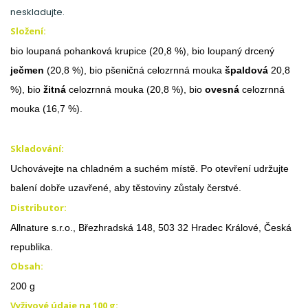
neskladujte.
Složení:
bio loupaná pohanková krupice (20,8 %), bio loupaný drcený
ječmen
(20,8 %), bio pšeničná celozrnná mouka
špaldová
20,8
%), bio
žitná
celozrnná mouka (20,8 %), bio
ovesná
celozrnná
mouka (16,7 %).
Skladování:
Uchovávejte na chladném a suchém místě. Po otevření udržujte
balení dobře uzavřené, aby těstoviny zůstaly čerstvé.
Distributor:
Allnature s.r.o., Březhradská 148, 503 32 Hradec Králové, Česká
republika.
Obsah:
200 g
Vyživové údaje na 100 g: