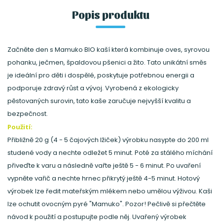
Popis produktu
Začněte den s Mamuko BIO kaší která kombinuje oves, syrovou
pohanku, ječmen, špaldovou pšenici a žito. Tato unikátní směs
je ideální pro děti i dospělé, poskytuje potřebnou energii a
podporuje zdravý růst a vývoj. Vyrobená z ekologicky
pěstovaných surovin, tato kaše zaručuje nejvyšší kvalitu a
bezpečnost.
Použití:
Přibližně 20 g (4 - 5 čajových lžiček) výrobku nasypte do 200 ml
studené vody a nechte odležet 5 minut. Poté za stálého míchání
přiveďte k varu a následně vařte ještě 5 - 6 minut. Po uvaření
vypněte vařič a nechte hrnec přikrytý ještě 4-5 minut. Hotový
výrobek lze ředit mateřským mlékem nebo umělou výživou. Kaši
lze ochutit ovocným pyré "Mamuko". Pozor! Pečlivě si přečtěte
návod k použití a postupujte podle něj. Uvařený výrobek