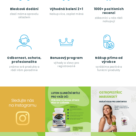
Bleskové dodání
Výhodná balení 2+1
1000+ pozitivních
recenzí
zboží máme opravdu
Nakup více, zaplať méně
skladem
zákazníci u nás rádi
nakupují
Odbornost, ochota,
Bonusový program
Nákup přímo od
profesionalita
výrobce
výhody a slevy pro
registrované
známe své produkty a
vyrábíme poctívé a
rádi Vám poradíme
funkční produkty