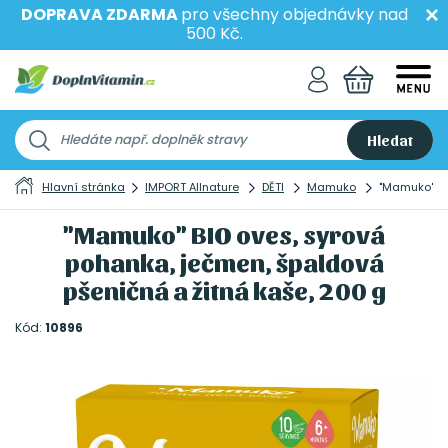
DOPRAVA ZDARMA
pro všechny objednávky nad
500 Kč.
Hledat
Hlavní stránka
IMPORT Allnature
DĚTI
Mamuko
"Mamuko" BI
"Mamuko" BIO oves, syrová
pohanka, ječmen, špaldová
pšeničná a žitná kaše, 200 g
Kód:
10896