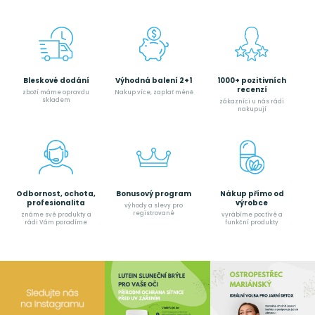
Bleskové dodání
Výhodná balení 2+1
1000+ pozitivních
recenzí
zboží máme opravdu
Nakup více, zaplať méně
skladem
zákazníci u nás rádi
nakupují
Odbornost, ochota,
Bonusový program
Nákup přímo od
profesionalita
výrobce
výhody a slevy pro
registrované
známe své produkty a
vyrábíme poctívé a
rádi Vám poradíme
funkční produkty