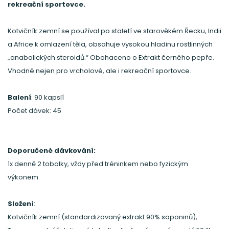
rekreační sportovce.
Kotvičník zemní se používal po staletí ve starověkém Řecku, Indii
a Africe k omlazení těla, obsahuje vysokou hladinu rostlinných
„anabolických steroidů.“ Obohaceno o Extrakt černého pepře.
Vhodné nejen pro vrcholové, ale i rekreační sportovce.
Balení
: 90 kapslí
Počet dávek: 45
Doporučené dávkování:
1x denně 2 tobolky, vždy před tréninkem nebo fyzickým
výkonem.
Složení
:
Kotvičník zemní (standardizovaný extrakt 90% saponinů),