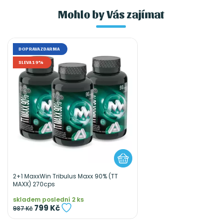
Mohlo by Vás zajímat
DOPRAVA ZDARMA
SLEVA 19%
2+1 MaxxWin Tribulus Maxx 90% (TT
MAXX) 270cps
skladem poslední 2 ks
799 Kč
987 Kč