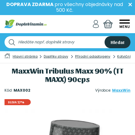
DOPRAVA ZDARMA
pro všechny objednávky nad
500 Kč.
Hledat
Hlavní stránka
Doplňky stravy
Přírodní adaptogeny
Kotvičník (
MaxxWin Tribulus Maxx 90% (TT
MAXX) 90cps
Kód:
MAX002
Výrobce:
MaxxWin
SLEVA 17%