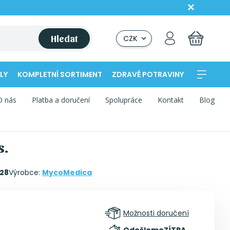
Hledat
CZK
LY
KOMPLETNÍ SORTIMENT
ZDRAVÉ POTRAVINY
O nás
Platba a doručení
Spolupráce
Kontakt
Blog
s.
28
Výrobce:
MycoMedica
Možnosti doručení