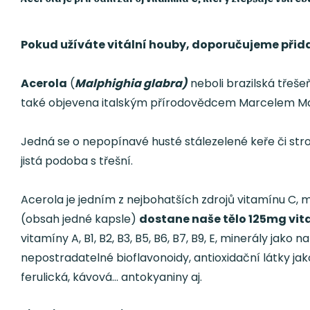
Pokud užíváte vitální houby, doporučujeme přidat
Acerola
(
Malphighia glabra)
neboli brazilská třešeň
také objevena italským přírodovědcem Marcelem Mal
Jedná se o nepopínavé husté stálezelené keře či stro
jistá podoba s třešní.
Acerola je jedním z nejbohatších zdrojů vitamínu C, 
(obsah jedné kapsle)
dostane naše tělo 125mg vi
vitamíny A, B1, B2, B3, B5, B6, B7, B9, E, minerály jako 
nepostradatelné bioflavonoidy, antioxidační látky jak
ferulická, kávová… antokyaniny aj.