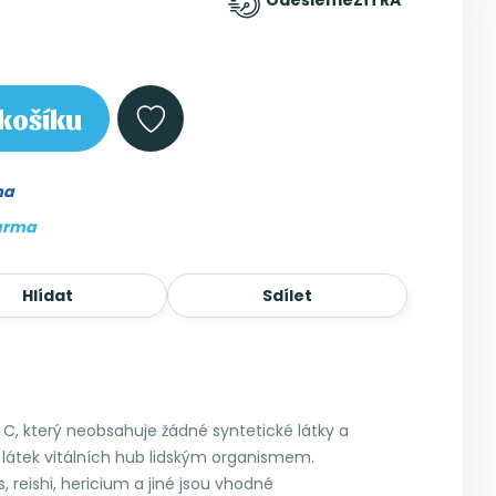
Odešleme
ZÍTRA
košíku
ma
arma
Hlídat
Sdílet
u C, který neobsahuje žádné syntetické látky a
h látek vitálních hub lidským organismem.
 reishi, hericium a jiné jsou vhodné