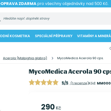
DOPRAVA ZDARMA
pro všechny objednávky nad 500 Kč.
RODNÍ KOSMETIKA
SPECIÁLNÍ PŘÍPRAVKY
VITAMÍNY A MINERÁ
Acerola (Malpighia glabra)
MycoMedica Acerola 90 cps.
MycoMedica Acerola 90 cp
5/5
(1 recenze)
Kód:
MM000
290
Kč