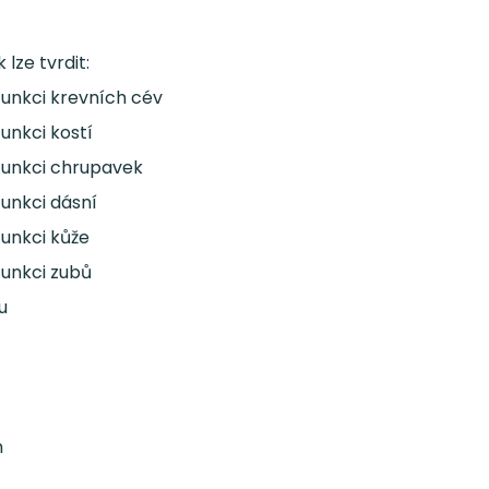
lze tvrdit:
funkci krevních cév
unkci kostí
funkci chrupavek
funkci dásní
funkci kůže
funkci zubů
u
m