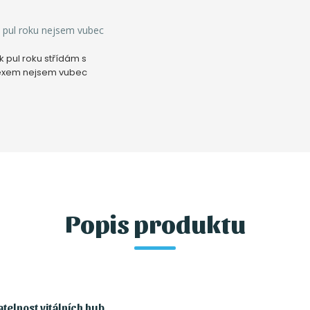
 pul roku nejsem vubec
k pul roku střídám s
xem nejsem vubec
Popis produktu
atelnost vitálních hub