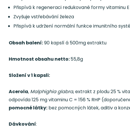
Přispívá k regeneraci redukované formy vitaminu E
Zvyšuje vstřebávání železa
Přispívá k udržení normální funkce imunitního sy
Obsah balení:
90 kapslí á 500mg extraktu
Hmotnost obsahu netto:
55,8g
Složení v 1 kapsli:
Acerola
,
Malphighia glabra
, extrakt z plodu 25 % v
odpovída 125 mg vitaminu C = 156 % RHP (doporučen
pomocné látky:
bez pomocných látek, aditiv a kon
Dávkování
: