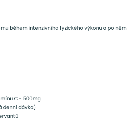
stému během intenzivního fyzického výkonu a po něm
itamínu C - 500mg
á denní dávka)
zervantů