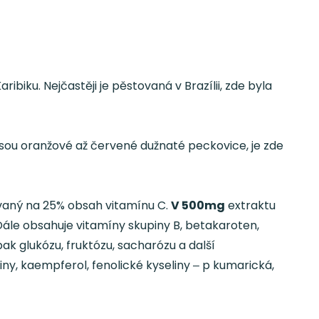
ibiku. Nejčastěji je pěstovaná v Brazílii, zde byla
 jsou oranžové až červené dužnaté peckovice, je zde
zovaný na 25% obsah vitamínu C.
V 500mg
extraktu
le obsahuje vitamíny skupiny B, betakaroten,
e pak glukózu, fruktózu, sacharózu a další
iny, kaempferol, fenolické kyseliny ‒ p kumarická,