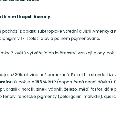
 k nim 1 kapsli Aceroly.
 pochází z oblasti subtropické Střední a Jižní Ameriky a Kar
phigim v 17. století a byla po něm pojmenována.
mky. Z květů vytvářejících květenství vznikají plody, což
má jej až 30krát více než pomeranč. Extrakt je standarti
tamínu C
, což je =
156 % RHP
(doporučená denní dávka). Dá
např. draslík, hořčík, zinek, vápník, železo, měď, fosfor, dál
o fenoly, fenolické pigmenty (pelargonin, malvidin), querc