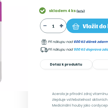
skladem 4 ks
(info)
Vložit
do 
Při nákupu nad
600 Kč dárek zdar
Při nákupu nad
500 Kč doprava zd
Dotaz k produktu
Acerola je přírodní zdroj vitamín
zlepšuje vstřebatelnost aktivníc
Medicinální houby jako cordyceps,