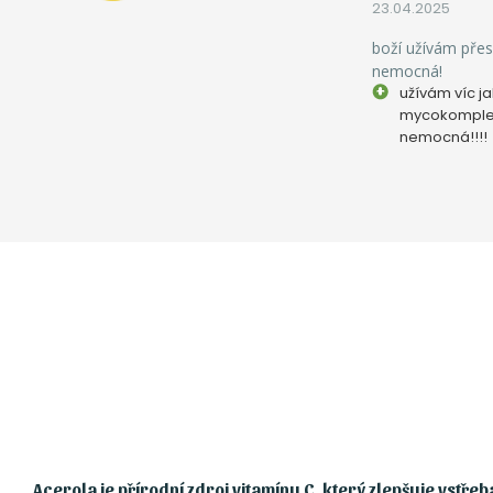
23.04.2025
boží užívám přes
nemocná!
užívám víc ja
mycokomple
nemocná!!!!
Acerola je přírodní zdroj vitamínu C, který zlepšuje vstřeb