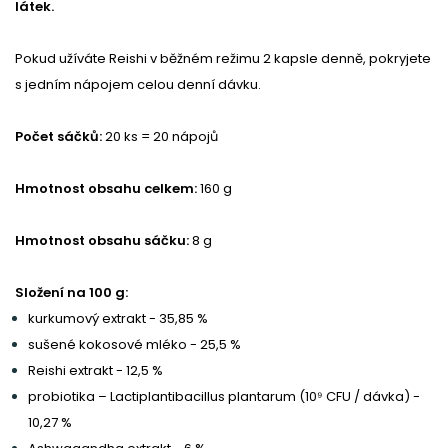
látek.
Pokud užíváte Reishi v běžném režimu 2 kapsle denně, pokryjete
s jedním nápojem celou denní dávku.
Počet sáčků:
20 ks = 20 nápojů
Hmotnost obsahu celkem:
160 g
Hmotnost obsahu sáčku:
8 g
Složení na 100 g:
kurkumový extrakt - 35,85 %
sušené kokosové mléko - 25,5 %
Reishi extrakt - 12,5 %
probiotika – Lactiplantibacillus plantarum (10⁹ CFU / dávka) -
10,27 %