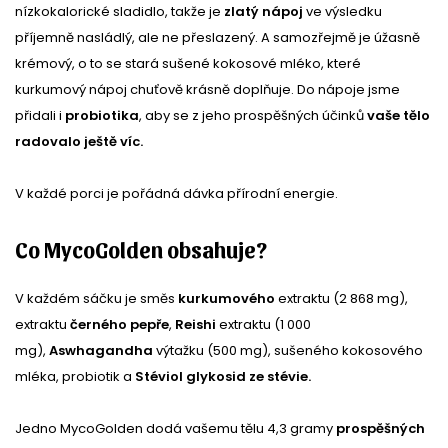
nízkokalorické sladidlo, takže je
zlatý nápoj
ve výsledku
příjemně nasládlý, ale ne přeslazený. A samozřejmě je úžasně
krémový, o to se stará sušené kokosové mléko, které
kurkumový nápoj chuťově krásně doplňuje. Do nápoje jsme
přidali i
probiotika
, aby se z jeho prospěšných účinků
vaše tělo
radovalo ještě víc.
V každé porci je pořádná dávka přírodní energie.
Co MycoGolden obsahuje?
V každém sáčku je směs
kurkumového
extraktu (2 868 mg),
extraktu
černého pepře
,
Reishi
extraktu (1 000
mg),
Aswhagandha
výtažku (500 mg), sušeného kokosového
mléka, probiotik a
Stéviol glykosid ze stévie.
Jedno MycoGolden dodá vašemu tělu 4,3 gramy
prospěšných