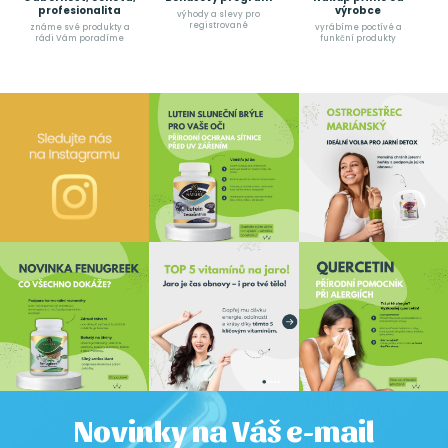
profesionalita
výrobce
výhody a slevy pro
registrované
známe své produkty a
vyrábíme poctívé a
rádi Vám poradíme
funkční produkty
Novinky na Váš e-mail