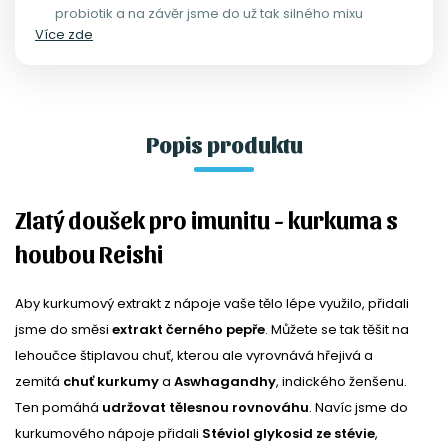
probiotik a na závěr jsme do už tak silného mixu
Více zde
přidali Reishi.
Popis produktu
Zlatý doušek pro imunitu - kurkuma s
houbou Reishi
Aby kurkumový extrakt z nápoje vaše tělo lépe využilo, přidali
jsme do směsi
extrakt černého pepře
. Můžete se tak těšit na
lehoučce štiplavou chuť, kterou ale vyrovnává hřejivá a
zemitá
chuť kurkumy
a
Aswhagandhy
, indického ženšenu.
Ten pomáhá
udržovat tělesnou rovnováhu
. Navíc jsme do
kurkumového nápoje přidali
Stéviol glykosid ze
stévie
,