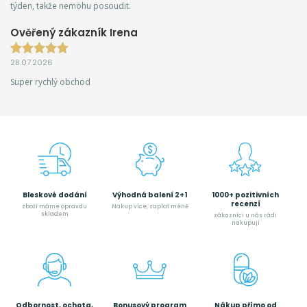
týden, takže nemohu posoudit.
Ověřený zákazník Irena
28.07.2026
Super rychlý obchod
Bleskové dodání
Výhodná balení 2+1
1000+ pozitivních
recenzí
zboží máme opravdu
Nakup více, zaplať méně
skladem
zákazníci u nás rádi
nakupují
Odbornost, ochota,
Bonusový program
Nákup přímo od