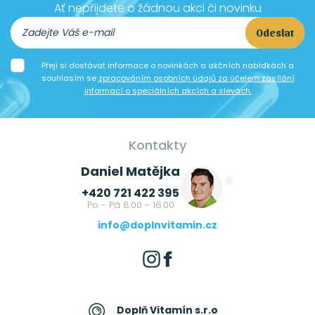
Ať nepřijdete o žádnou akci či novinku
Odeslat
Přeji si dostávat informace o novinkách a akčních nabídkách a
souhlasím se
zpracováním osobních údajů za účelem zasílání
informací o speciálních akcích a slevách.
Kontakty
Daniel Matějka
+420 721 422 395
Po - Pá 8:00 - 16:00
info@doplnvitamin.cz
Doplň Vitamín s.r.o