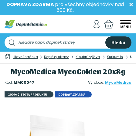
DOPRAVA ZDARMA
pro všechny objednávky nad
500 Kč.
Hledat
Hlavní stránka
Doplňky stravy
Kloubní výživa
Kurkumín
My
MycoMedica MycoGolden 20x8g
Kód:
MM00047
Výrobce:
MycoMedica
100% ČISTOTA PRODUKTU
DOPRAVA ZDARMA