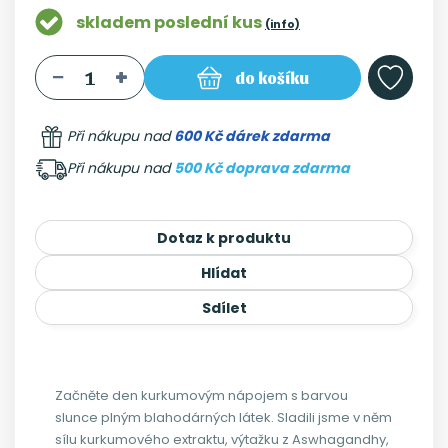
skladem poslední kus
(info)
do košíku
Při nákupu nad
600 Kč dárek zdarma
Při nákupu nad
500 Kč doprava zdarma
Dotaz k produktu
Hlídat
Sdílet
Začněte den kurkumovým nápojem s barvou
slunce plným blahodárných látek. Sladili jsme v něm
sílu kurkumového extraktu, výtažku z Aswhagandhy,