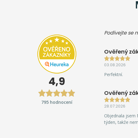
Podívejte se n
Ověřený zák
03.08.2026
Perfektní.
4,9
Ověřený zá
795 hodnocení
28.07.2026
Objednala jsem M
týden, takže ne