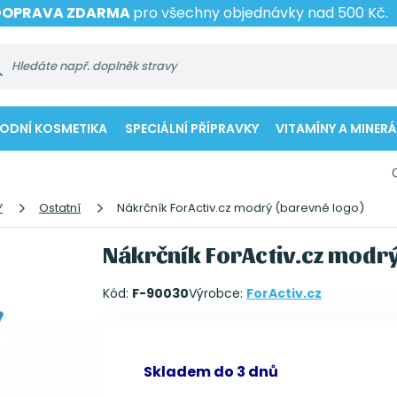
DOPRAVA ZDARMA
pro všechny objednávky nad 500 Kč.
RODNÍ KOSMETIKA
SPECIÁLNÍ PŘÍPRAVKY
VITAMÍNY A MINERÁ
Y
Ostatní
Nákrčník ForActiv.cz modrý (barevné logo)
Nákrčník ForActiv.cz modrý
Kód:
F-90030
Výrobce:
ForActiv.cz
Skladem do 3 dnů