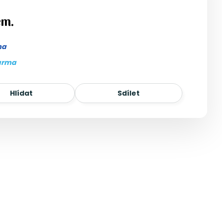
em.
ma
arma
Hlídat
Sdílet