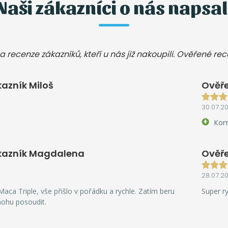
Naši zákazníci o nás napsal
a recenze zákazníků, kteří u nás již nakoupili. Ověřené re
azník Miloš
Ověře
30.07.2
Kom
kazník Magdalena
Ověře
28.07.2
aca Triple, vše přišlo v pořádku a rychle. Zatím beru
Super r
mohu posoudit.