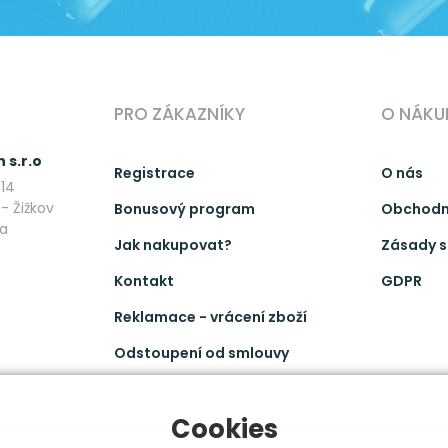
PRO ZÁKAZNÍKY
O NÁKU
 s.r.o
Registrace
O nás
14
- Žižkov
Bonusový program
Obchodn
ka
Jak nakupovat?
Zásady s
Kontakt
GDPR
Reklamace - vrácení zboží
Odstoupení od smlouvy
Cookies