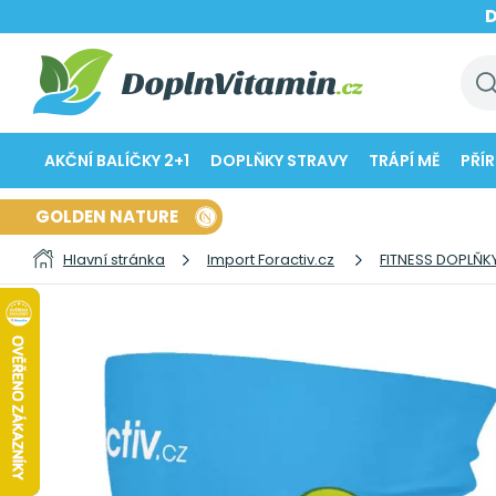
AKČNÍ BALÍČKY 2+1
DOPLŇKY STRAVY
TRÁPÍ MĚ
PŘÍ
GOLDEN NATURE
Hlavní stránka
Import Foractiv.cz
FITNESS DOPLŇK