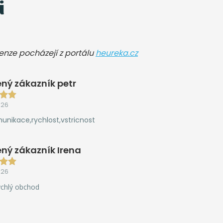
i
cenze pocházejí z portálu
heureka.cz
ný zákazník petr
026
unikace,rychlost,vstricnost
ný zákazník Irena
026
ychlý obchod