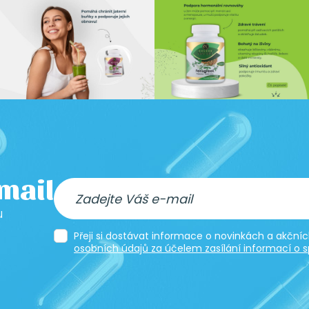
-mail
u
Přeji si dostávat informace o novinkách a akčn
osobních údajů za účelem zasílání informací o s