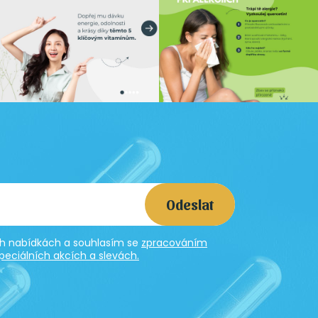
Odeslat
ích nabídkách a souhlasím se
zpracováním
peciálních akcích a slevách.