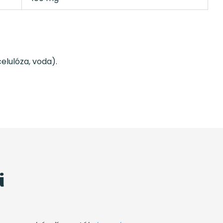
elulóza, voda).
i