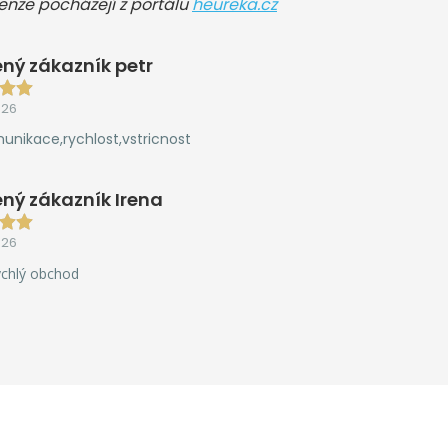
cenze pocházejí z portálu
heureka.cz
ný zákazník petr
026
unikace,rychlost,vstricnost
ný zákazník Irena
026
ychlý obchod