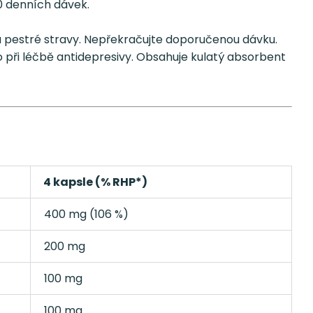
60 denních dávek.
ada pestré stravy. Nepřekračujte doporučenou dávku.
o při léčbě antidepresivy. Obsahuje kulatý absorbent
4 kapsle (% RHP*)
400 mg (106 %)
200 mg
100 mg
100 mg