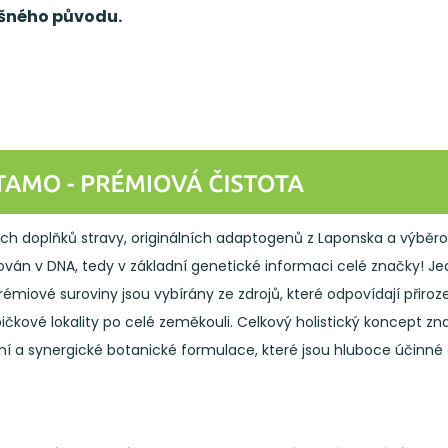
išného původu.
h doplňků stravy, originálních adaptogenů z Laponska a výběro
ován v DNA, tedy v základní genetické informaci celé značky! Je
. Prémiové suroviny jsou vybírány ze zdrojů, které odpovídají při
pičkové lokality po celé zeměkouli. Celkový holistický koncept 
ční a synergické botanické formulace, které jsou hluboce účinné