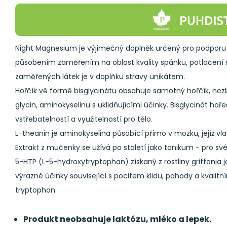
Night Magnesium je výjimečný doplněk určený pro podporu 
působením zaměřením na oblast kvality spánku, potlačení s
zaměřených látek je v doplňku stravy unikátem.
Hořčík vě formě bisglycinátu obsahuje samotný hořčík, nezb
glycin, aminokyselinu s uklidňujícími účinky. Bisglycinát ho
vstřebatelností a využitelností pro tělo.
L-theanin je aminokyselina působící přímo v mozku, jejíž vl
Extrakt z mučenky se užívá po staletí jako tonikum - pro sv
5-HTP (L-5-hydroxytryptophan) získaný z rostliny griffonia
výrazné účinky související s pocitem klidu, pohody a kvali
tryptophan.
Produkt neobsahuje laktózu, mléko a lepek.