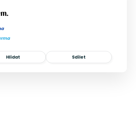
em.
ma
arma
Hlídat
Sdílet