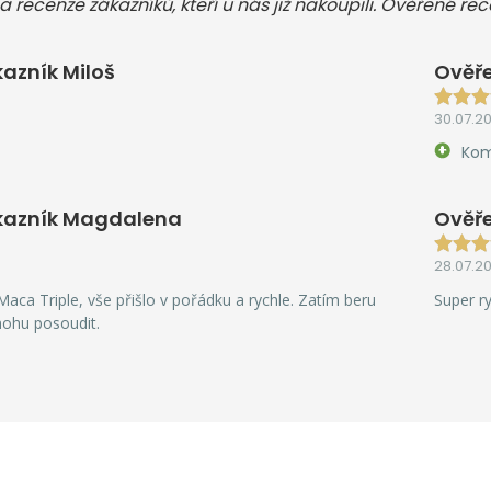
a recenze zákazníků, kteří u nás již nakoupili. Ověřené re
azník Miloš
Ověře
30.07.2
Kom
kazník Magdalena
Ověře
28.07.2
aca Triple, vše přišlo v pořádku a rychle. Zatím beru
Super r
mohu posoudit.