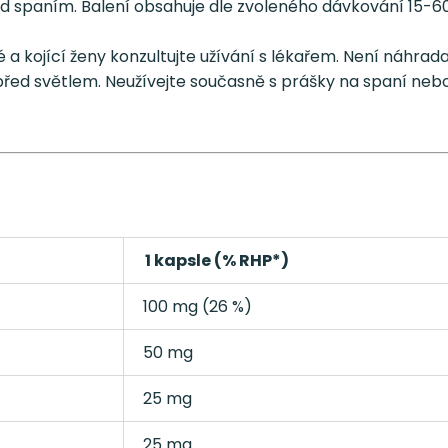
řed spaním. Balení obsahuje dle zvoleného dávkování 15-
né a kojící ženy konzultujte užívání s lékařem. Není náhr
před světlem. Neužívejte současně s prášky na spaní neb
1 kapsle (% RHP*)
100 mg (26 %)
50 mg
25 mg
25 mg