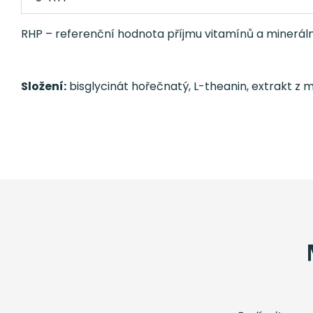
RHP – referenční hodnota příjmu vitamínů a mineráln
Složení:
bisglycinát hořečnatý, L-theanin, extrakt z m