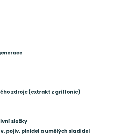
generace
ho zdroje (extrakt z griffonie)
ivní složky
, pojiv, plnidel a umělých sladidel