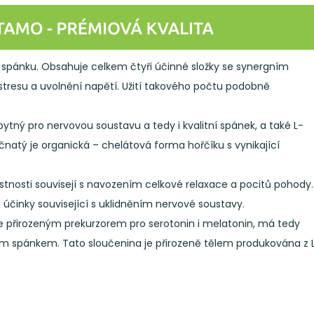
spánku. Obsahuje celkem čtyři účinné složky se synergním
tresu a uvolnění napětí. Užití takového počtu podobně
ytný pro nervovou soustavu a tedy i kvalitní spánek, a také L-
řečnatý je organická – chelátová forma hořčíku s vynikající
astnosti souvisejí s navozením celkové relaxace a pocitů pohody.
é účinky související s uklidněním nervové soustavy.
 je přirozeným prekurzorem pro serotonin i melatonin, má tedy
tním spánkem. Tato sloučenina je přirozeně tělem produkována z 