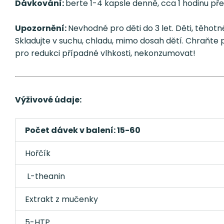
Dávkování:
berte 1-4 kapsle denně, cca 1 hodinu p
Upozornění:
Nevhodné pro děti do 3 let. Děti, těhot
Skladujte v suchu, chladu, mimo dosah dětí. Chraňte 
pro redukci případné vlhkosti, nekonzumovat!
Výživové údaje:
Počet dávek v balení: 15-60
Hořčík
L-theanin
Extrakt z mučenky
5-HTP