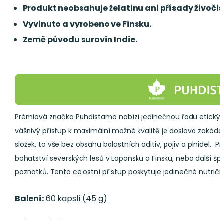
Produkt neobsahuje želatinu ani přísady živoč
Vyvinuto a vyrobeno ve Finsku.
Země původu surovin Indie.
Prémiová značka Puhdistamo nabízí jedinečnou řadu etickýc
vášnivý přístup k maximální možné kvalitě je doslova zakód
složek, to vše bez obsahu balastních aditiv, pojiv a plnidel
bohatství severských lesů v Laponsku a Finsku, nebo další š
poznatků. Tento celostní přístup poskytuje jedinečné nutri
Balení:
60 kapslí (45 g)