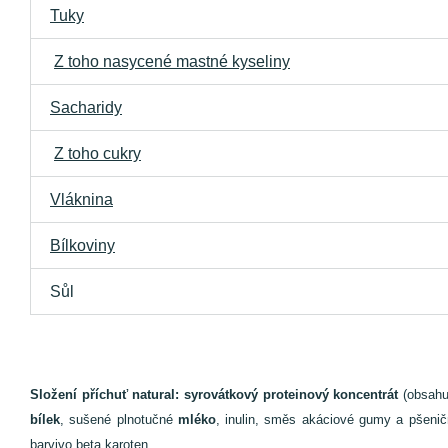
Tuky
Z toho nasycené mastné kyseliny
Sacharidy
Z toho cukry
Vláknina
Bílkoviny
Sůl
Složení příchuť natural:
syrovátkový proteinový koncentrát
(obsahuj
bílek
, sušené plnotučné
mléko
, inulin, směs akáciové gumy a pšeničn
barvivo beta karoten.