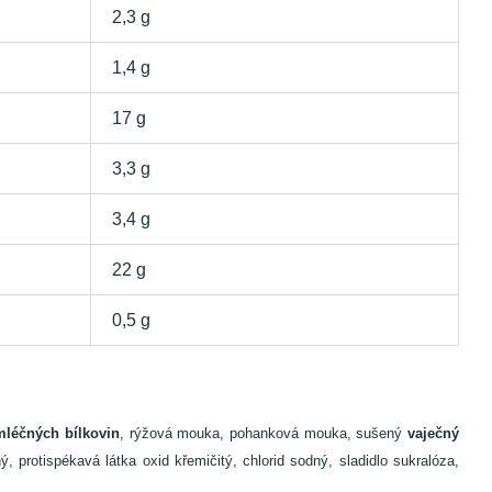
2,3 g
1,4 g
17 g
3,3 g
3,4 g
22 g
0,5 g
 mléčných bílkovin
, rýžová mouka, pohanková mouka, sušený
vaječný
, protispékavá látka oxid křemičitý, chlorid sodný, sladidlo sukralóza,