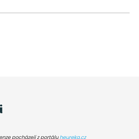
i
cenze pocházejí z portálu
heureka.cz