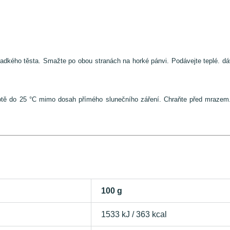
adkého těsta. Smažte po obou stranách na horké pánvi. Podávejte teplé. dá
eplotě do 25 °C mimo dosah přímého slunečního záření. Chraňte před mraz
100 g
1533 kJ / 363 kcal