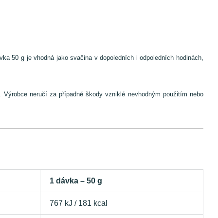
vka 50 g je vhodná jako svačina v dopoledních i odpoledních hodinách,
em. Výrobce neručí za případné škody vzniklé nevhodným použitím nebo
1 dávka – 50 g
767 kJ / 181 kcal