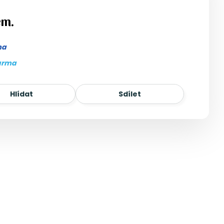
em.
ma
arma
Hlídat
Sdílet