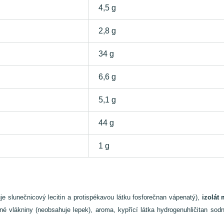
4,5 g
2,8 g
34 g
6,6 g
5,1 g
44 g
1 g
e slunečnicový lecitin a protispékavou látku fosforečnan vápenatý),
izolát
é vlákniny (neobsahuje lepek), aroma, kypřící látka hydrogenuhličitan sodný