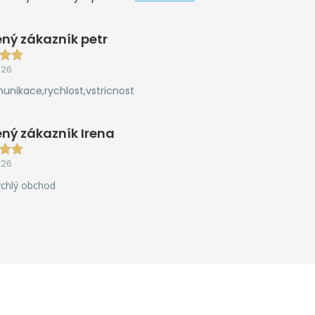
ný zákazník petr
026
unikace,rychlost,vstricnost
ný zákazník Irena
026
ychlý obchod