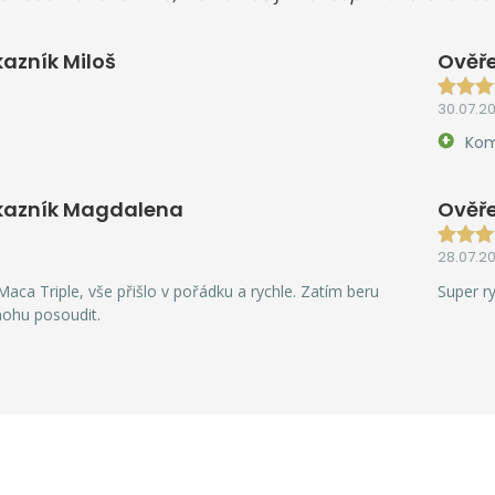
azník Miloš
Ověře
30.07.2
Kom
kazník Magdalena
Ověře
28.07.2
aca Triple, vše přišlo v pořádku a rychle. Zatím beru
Super r
mohu posoudit.