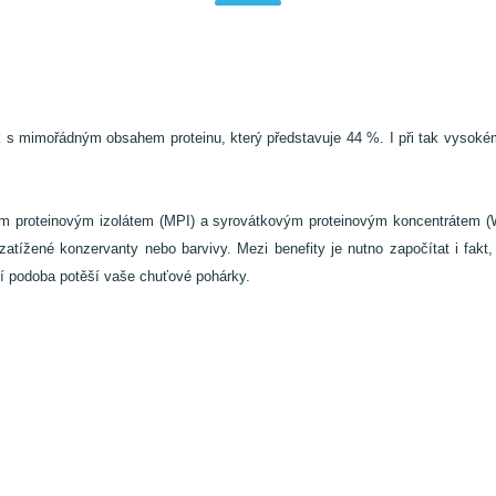
mimořádným obsahem proteinu, který představuje 44 %. I při tak vysokém o
éčným proteinovým izolátem (MPI) a syrovátkovým proteinovým koncentrá
ou zatížené konzervanty nebo barvivy. Mezi benefity je nutno započítat i
dní podoba potěší vaše chuťové pohárky.