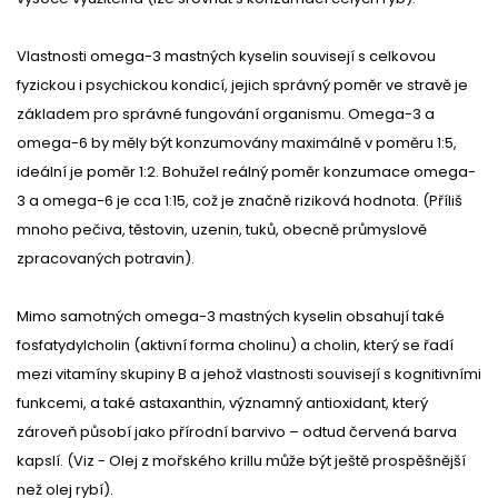
Vlastnosti omega-3 mastných kyselin souvisejí s celkovou
fyzickou i psychickou kondicí, jejich správný poměr ve stravě je
základem pro správné fungování organismu. Omega-3 a
omega-6 by měly být konzumovány maximálně v poměru 1:5,
ideální je poměr 1:2. Bohužel reálný poměr konzumace omega-
3 a omega-6 je cca 1:15, což je značně riziková hodnota. (Příliš
mnoho pečiva, těstovin, uzenin, tuků, obecně průmyslově
zpracovaných potravin).
Mimo samotných omega-3 mastných kyselin obsahují také
fosfatydylcholin (aktivní forma cholinu) a cholin, který se řadí
mezi vitamíny skupiny B a jehož vlastnosti souvisejí s kognitivními
funkcemi, a také astaxanthin, významný antioxidant, který
zároveň působí jako přírodní barvivo – odtud červená barva
kapslí. (Viz - Olej z mořského krillu může být ještě prospěšnější
než olej rybí).