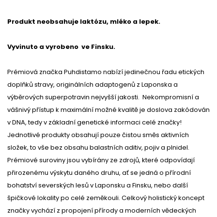
Produkt neobsahuje laktózu, mléko a lepek.
Vyvinuto a vyrobeno ve Finsku.
Prémiová značka Puhdistamo nabízí jedinečnou řadu etických
doplňků stravy, originálních adaptogenů z Laponska a
výběrových superpotravin nejvyšší jakosti. Nekompromisní a
vášnivý přístup k maximální možné kvalitě je doslova zakódován
v DNA, tedy v základní genetické informaci celé značky!
Jednotlivé produkty obsahují pouze čistou směs aktivních
složek, to vše bez obsahu balastních aditiv, pojiv a plnidel.
Prémiové suroviny jsou vybírány ze zdrojů, které odpovídají
přirozenému výskytu daného druhu, ať se jedná o přírodní
bohatství severských lesů v Laponsku a Finsku, nebo další
špičkové lokality po celé zeměkouli. Celkový holistický koncept
značky vychází z propojení přírody a moderních vědeckých