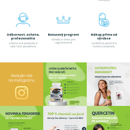
nakupují
Odbornost, ochota,
Bonusový program
Nákup přímo od
profesionalita
výrobce
výhody a slevy pro
registrované
známe své produkty a
vyrábíme poctívé a
rádi Vám poradíme
funkční produkty