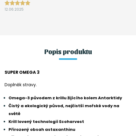
12.06.2025
Popis produktu
SUPER OMEGA 3
Doplněk stravy.
Omega-3 původem z krillu žijícího kolem Antarktidy
Čistý a ekologický původ, nejčistší mořské vody na
světě
Krill lovený technologií Ecoharvest
Přirozený obsah astaxanthinu