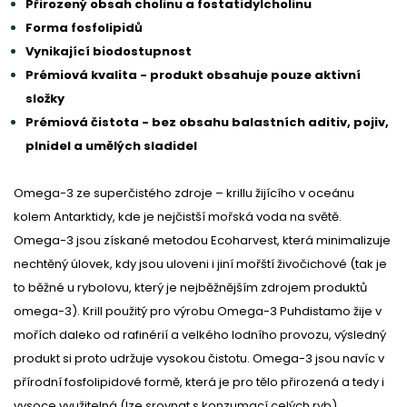
Přirozený obsah cholinu a fostatidylcholinu
Forma fosfolipidů
Vynikající biodostupnost
Prémiová kvalita - produkt obsahuje pouze aktivní
složky
Prémiová čistota - bez obsahu balastních aditiv, pojiv,
plnidel a umělých sladidel
Omega-3 ze superčistého zdroje – krillu žijícího v oceánu
kolem Antarktidy, kde je nejčistší mořská voda na světě.
Omega-3 jsou získané metodou Ecoharvest, která minimalizuje
nechtěný úlovek, kdy jsou uloveni i jiní mořští živočichové (tak je
to běžné u rybolovu, který je nejběžnějším zdrojem produktů
omega-3). Krill použitý pro výrobu Omega-3 Puhdistamo žije v
mořích daleko od rafinérií a velkého lodního provozu, výsledný
produkt si proto udržuje vysokou čistotu. Omega-3 jsou navíc v
přírodní fosfolipidové formě, která je pro tělo přirozená a tedy i
vysoce využitelná (lze srovnat s konzumací celých ryb).