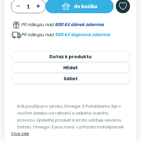
do košíku
Při nákupu nad
600 Kč dárek zdarma
Při nákupu nad
500 Kč doprava zdarma
Dotaz k produktu
Hlídat
Sdílet
Krill použitý pro výrobu Omega-3 Puhdistamo žije v
mořích daleko od rafinérií a velkého lodního
provozu, výsledný produkt si proto udržuje vysokou
čistotu. Omega-3 jsou navíc v přírodní fosfolipidové
Více zde
formě, která je pro tělo přirozená a tedy i vysoce
využitelná (lze srovnat s konzumací celých ryb).