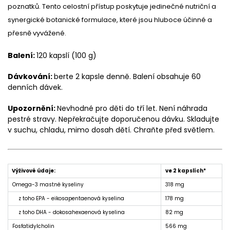
poznatků. Tento celostní přístup poskytuje jedinečné nutriční a
synergické botanické formulace, které jsou hluboce účinné a
přesně vyvážené.
Balení:
120 kapslí (100 g)
Dávkování:
berte 2 kapsle denně. Balení obsahuje 60
denních dávek.
Upozornění:
Nevhodné pro děti do tří let. Není náhrada
pestré stravy. Nepřekračujte doporučenou dávku. Skladujte
v suchu, chladu, mimo dosah dětí. Chraňte před světlem.
Výživové údaje:
ve 2 kapslích*
Omega-3 mastné kyseliny
318 mg
z toho EPA - eikosapentaenová kyselina
178 mg
z toho DHA - dokosahexaenová kyselina
82 mg
Fosfatidylcholin
566 mg