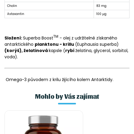
Cholin
83 mg
Astaxantin
100 µg
TM
Složení:
Superba Boost
- olej z udržitelně získaného
antarktického
planktonu - krillu
(Euphausia superba)
(korýš), želatinová
kapsle (
rybí
želatina, glycerol, sorbitol,
voda).
Omega-3 původem z krilu žijícího kolem Antarktidy.
Mohlo by Vás zajímat