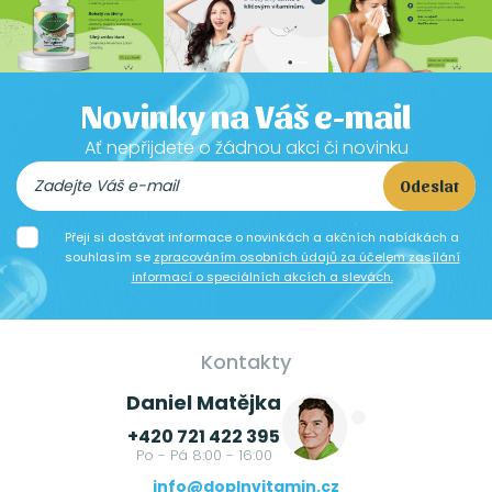
Novinky na Váš e-mail
Ať nepřijdete o žádnou akci či novinku
Odeslat
Přeji si dostávat informace o novinkách a akčních nabídkách a
souhlasím se
zpracováním osobních údajů za účelem zasílání
informací o speciálních akcích a slevách.
Kontakty
Daniel Matějka
+420 721 422 395
Po - Pá 8:00 - 16:00
info@doplnvitamin.cz