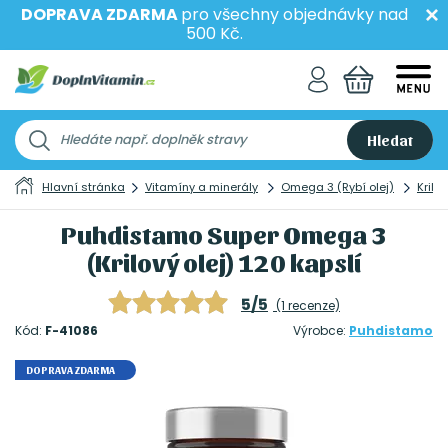
DOPRAVA ZDARMA
pro všechny objednávky nad
500 Kč.
Hledat
Hlavní stránka
Vitamíny a minerály
Omega 3 (Rybí olej)
Krillo
Puhdistamo Super Omega 3
(Krilový olej) 120 kapslí
5/5
(1 recenze)
Kód:
F-41086
Výrobce:
Puhdistamo
DOPRAVA ZDARMA