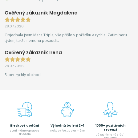
Ověřený zákazník Magdalena
28.07.2026
Objednala jsem Maca Triple, vše přišlo v pořádku a rychle. Zatím beru
týden, takže nemohu posoudit.
Ověřený zákazník Irena
28.07.2026
Super rychlý obchod
Bleskové dodání
Výhodná balení 2+1
1000+ pozitivních
recenzí
zboží máme opravdu
Nakup více, zaplať méně
skladem
zákazníci u nás rádi