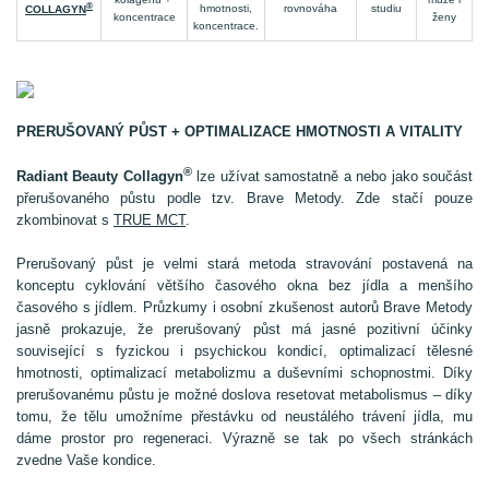
®
hmotnosti,
rovnováha
studiu
COLLAGYN
koncentrace
ženy
koncentrace.
PRERUŠOVANÝ PŮST + OPTIMALIZACE HMOTNOSTI A VITALITY
®
Radiant Beauty Collagyn
lze užívat samostatně a nebo jako součást
přerušovaného půstu podle tzv. Brave Metody. Zde stačí pouze
zkombinovat s
TRUE MCT
.
Prerušovaný půst je velmi stará metoda stravování postavená na
konceptu cyklování většího časového okna bez jídla a menšího
časového s jídlem. Průzkumy i osobní zkušenost autorů Brave Metody
jasně prokazuje, že prerušovaný půst má jasné pozitivní účinky
související s fyzickou i psychickou kondicí, optimalizací tělesné
hmotnosti, optimalizací metabolizmu a duševními schopnostmi. Díky
prerušovanému půstu je možné doslova resetovat metabolismus – díky
tomu, že tělu umožníme přestávku od neustálého trávení jídla, mu
dáme prostor pro regeneraci. Výrazně se tak po všech stránkách
zvedne Vaše kondice.