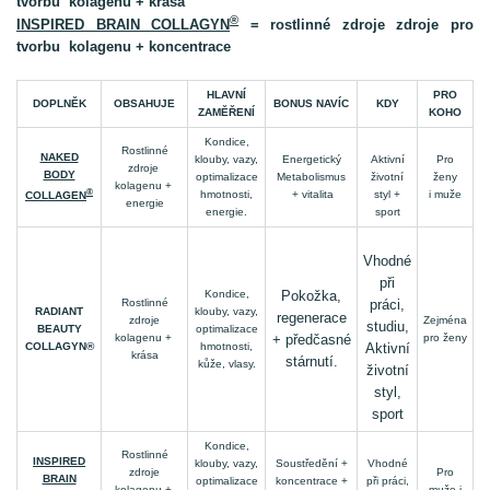
tvorbu kolagenu + krása
®
INSPIRED BRAIN COLLAGYN
= rostlinné zdroje zdroje pro
tvorbu kolagenu + koncentrace
HLAVNÍ
PRO
DOPLNĚK
OBSAHUJE
BONUS NAVÍC
KDY
ZAMĚŘENÍ
KOHO
Kondice,
Rostlinné
NAKED
klouby, vazy,
Energetický
Aktivní
Pro
zdroje
BODY
optimalizace
Metabolismus
životní
ženy
kolagenu +
®
hmotnosti,
+ vitalita
styl +
i muže
COLLAGEN
energie
energie.
sport
Vhodné
při
Kondice,
Pokožka,
Rostlinné
práci,
RADIANT
klouby, vazy,
regenerace
zdroje
Zejména
studiu,
BEAUTY
optimalizace
kolagenu +
+ předčasné
pro ženy
COLLAGYN®
hmotnosti,
Aktivní
krása
stárnutí.
kůže, vlasy.
životní
styl,
sport
Kondice,
Rostlinné
INSPIRED
klouby, vazy,
Soustředění +
Vhodné
zdroje
Pro
BRAIN
optimalizace
koncentrace +
při práci,
kolagenu +
muže i