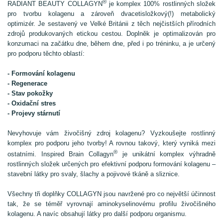
®
RADIANT BEAUTY COLLAGYN
je komplex 100% rostlinných složek
pro tvorbu kolagenu a zároveň dvacetisložkový(!) metabolický
optimizér. Je sestavený ve Velké Británii z těch nejčistších přírodních
zdrojů produkovaných etickou cestou. Doplněk je optimalizován pro
konzumaci na začátku dne, během dne, před i po tréninku, a je určený
pro podporu těchto oblastí:
- Formování kolagenu
- Regenerace
- Stav pokožky
- Oxidační stres
- Projevy stárnutí
Nevyhovuje vám živočišný zdroj kolagenu? Vyzkoušejte rostlinný
komplex pro podporu jeho tvorby! A rovnou takový, který vyniká mezi
®
ostatními. Inspired Brain Collagyn
je unikátní komplex výhradně
rostlinných složek určených pro efektivní podporu formování kolagenu –
stavební látky pro svaly, šlachy a pojivové tkáně a sliznice.
Všechny tři doplňky COLLAGYN jsou navržené pro co největší účinnost
tak, že se téměř vyrovnají aminokyselinovému profilu živočišného
kolagenu. A navíc obsahují látky pro další podporu organismu.