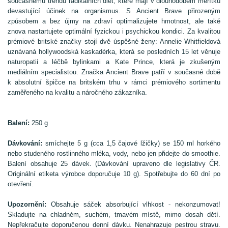
současnému trendu radikálních diet, které mají v dlouhodobém měřítku
devastující účinek na organismus. S Ancient Brave přirozeným
způsobem a bez újmy na zdraví optimalizujete hmotnost, ale také
znova nastartujete optimální fyzickou i psychickou kondici. Za kvalitou
prémiové britské značky stojí dvě úspěšné ženy: Annelie Whitfieldová
uznávaná hollywoodská kaskadérka, která se posledních 15 let věnuje
naturopatii a léčbě bylinkami a Kate Prince, která je zkušeným
mediálním specialistou. Značka Ancient Brave patří v současné době
k absolutní špičce na britském trhu v rámci prémiového sortimentu
zaměřeného na kvalitu a náročného zákazníka.
Balení:
250 g
Dávkování:
smíchejte 5 g (cca 1,5 čajové lžičky) se 150 ml horkého
nebo studeného rostlinného mléka, vody, nebo jen přidejte do smoothie.
Balení obsahuje 25 dávek. (Dávkování upraveno dle legislativy ČR.
Originální etiketa výrobce doporučuje 10 g). Spotřebujte do 60 dní po
otevření.
Upozornění:
Obsahuje sáček absorbující vlhkost - nekonzumovat!
Skladujte na chladném, suchém, tmavém místě, mimo dosah dětí.
Nepřekračujte doporučenou denní dávku. Nenahrazuje pestrou stravu.