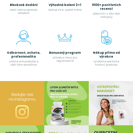
Bleskové dodání
Výhodná balení 2+1
1000+ pozitivních
recenzí
zboží máme opravdu
Nakup více, zaplať méně
skladem
zákazníci u nás rádi
nakupují
Odbornost, ochota,
Bonusový program
Nákup přímo od
profesionalita
výrobce
výhody a slevy pro
registrované
známe své produkty a
vyrábíme poctívé a
rádi Vám poradíme
funkční produkty