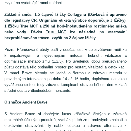
zvyklí na vydatnější ranní snídani.
Základní směs: 1,5 čajové lžičky Collagynu (Dávkování upraveno
dle legislativy ČR. Originální etiketa výrobce doporučuje 3 lžičky),
1 lžičku
True MCT
a 250 ml horkého/studeného rostlinného mléka
nebo vody. Dávku
True MCT
lze následně po otestování
bezproblémového trávení zvýšit na 2 čajové lžičky.
Pozn.: Přerušované půsty patří v současnosti v celosvětovém měřítku
k nejzdravějším a nejšetrnějším metodám hubnutí, vitalizace a
optimalizace metabolizmu (
1
,
2
,
3
). Po uvedenou dobu přerušovaného
půstu dostává tělo optimální prostor pro restart, vitalizaci a detoxikaci.
V rámci Brave Metody se jedná o šetrnou a zdravou metodu v
pravidelných intervalech po dobu 14 až 16 hodin, doplněnou klasickou
vyváženou dietou, tedy zdravou komplexní stravou během dne = zlatá
střední cesta v dlouhodobém horizontu.
O značce Ancient Brave
S Ancient Brave si dopřejete luxus křišťálově čistých a zároveň
maximálně účinných produktů, vycházejících ze starobylých znalostí o
efektivním stravování. Ty nabízí etickou a zdravou alternativu k