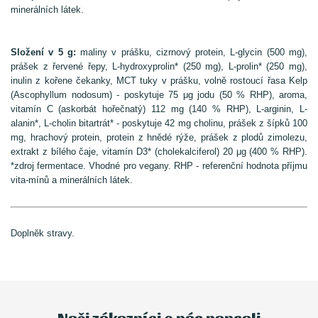
minerálních látek.
Složení v 5 g:
maliny v prášku, cizrnový protein, L-glycin (500 mg),
prášek z řervené řepy, L-hydroxyprolin* (250 mg), L-prolin* (250 mg),
inulin z kořene čekanky, MCT tuky v prášku, volně rostoucí řasa Kelp
(Ascophyllum nodosum) - poskytuje 75 μg jodu (50 % RHP), aroma,
vitamín C (askorbát hořečnatý) 112 mg (140 % RHP), L-arginin, L-
alanin*, L-cholin bitartrát* - poskytuje 42 mg cholinu, prášek z šípků 100
mg, hrachový protein, protein z hnědé rýže, prášek z plodů zimolezu,
extrakt z bílého čaje, vitamín D3* (cholekalciferol) 20 μg (400 % RHP).
*zdroj fermentace. Vhodné pro vegany. RHP - referenční hodnota příjmu
vita-mínů a minerálních látek.
Doplněk stravy.