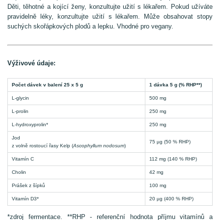
Děti, těhotné a kojící ženy, konzultujte užití s lékařem. Pokud užíváte
pravidelně léky, konzultujte užití s lékařem. Může obsahovat stopy
suchých skořápkových plodů a lepku. Vhodné pro vegany.
Výživové údaje:
Počet dávek v balení 25 x 5 g
1 dávka 5 g (% RHP**)
L-glycin
500 mg
L-prolin
250 mg
L-hydroxyprolin*
250 mg
Jod
75 µg (50 % RHP)
z volně rostoucí řasy Kelp (
Ascophyllum nodosum
)
Vitamín C
112 mg (140 % RHP)
Cholin
42 mg
Prášek z šípků
100 mg
Vitamín D3*
20 µg (400 % RHP)
*zdroj fermentace. **RHP - referenční hodnota příjmu vitamínů a