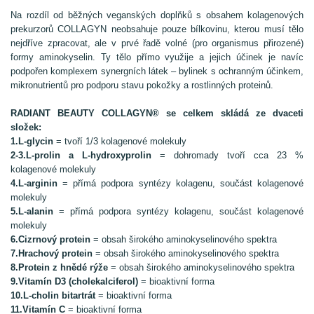
Na rozdíl od běžných veganských doplňků s obsahem kolagenových
prekurzorů COLLAGYN neobsahuje pouze bílkovinu, kterou musí tělo
nejdříve zpracovat, ale v prvé řadě volné (pro organismus přirozené)
formy aminokyselin. Ty tělo přímo využije a jejich účinek je navíc
podpořen komplexem synergních látek – bylinek s ochranným účinkem,
mikronutrientů pro podporu stavu pokožky a rostlinných proteinů.
RADIANT BEAUTY COLLAGYN® se celkem skládá ze dvaceti
složek:
1.L-glycin
= tvoří 1/3 kolagenové molekuly
2-3.L-prolin a L-hydroxyprolin
= dohromady tvoří cca 23 %
kolagenové molekuly
4.L-arginin
= přímá podpora syntézy kolagenu, součást kolagenové
molekuly
5.L-alanin
= přímá podpora syntézy kolagenu, součást kolagenové
molekuly
6.Cizrnový protein
= obsah širokého aminokyselinového spektra
7.Hrachový protein
= obsah širokého aminokyselinového spektra
8.Protein z hnědé rýže
= obsah širokého aminokyselinového spektra
9.Vitamín D3 (cholekalciferol)
= bioaktivní forma
10.L-cholin bitartrát
= bioaktivní forma
11.Vitamín C
= bioaktivní forma