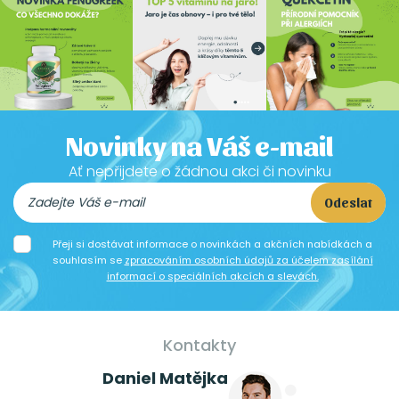
Novinky na Váš e-mail
Ať nepřijdete o žádnou akci či novinku
Odeslat
Přeji si dostávat informace o novinkách a akčních nabídkách a
souhlasím se
zpracováním osobních údajů za účelem zasílání
informací o speciálních akcích a slevách.
Kontakty
Daniel Matějka