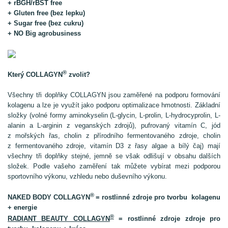
+ rBGH/rBST free
+ Gluten free (bez lepku)
+ Sugar free (bez cukru)
+ NO Big agrobusiness
®
Který COLLAGYN
zvolit?
Všechny tři doplňky COLLAGYN jsou zaměřené na podporu formování
kolagenu a lze je využít jako podporu optimalizace hmotnosti. Základní
složky (volné formy aminokyselin (L-glycin, L-prolin, L-hydrocyprolin, L-
alanin a L-arginin z veganských zdrojů), pufrovaný vitamín C, jód
z mořských řas, cholin z přírodního fermentovaného zdroje, cholin
z fermentovaného zdroje, vitamín D3 z řasy algae a bílý čaj) mají
všechny tři doplňky stejné, jemně se však odlišují v obsahu dalších
složek. Podle vašeho zaměření tak můžete vybírat mezi podporou
sportovního výkonu, vzhledu nebo duševního výkonu.
®
NAKED BODY COLLAGYN
= rostlinné zdroje pro tvorbu kolagenu
+ energie
®
RADIANT BEAUTY COLLAGYN
= rostlinné zdroje zdroje pro