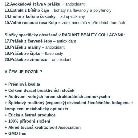
12.Avokádová šťáva v prášku
= antioxidant
13.Extrakt z bílého čaje
= bohatý na flavanoly a polyfenoly
14.Inulin z kořene čekanky
= zdroj vlákniny
15.Volně rostoucí řasa Kelp
= zdroj minerálů v přírodních formách
Složky specificky obsažené v RADIANT BEAUTY COLLAGYN®:
17.Prášek z červené řepy
– antioxidant
18.Prášek z maliny
– antioxidant
19.Prášek ze šípku
– flavonoidy
20.Prášek ze zimolezu
– antioxidant
V ČEM JE ROZDÍL?
+ Prémiová kvalita
+ Celkem dvacet bioaktivních složek
+ Aditivum volných forem strukturálních aminokyselin
+ Špičkový rostlinný (veganský) ekvivalent živočišného kolagenu +
komplexní metabolický optimizér
+ Etická a šetrná produkce
+ 100% přírodní složení
+ Akreditovaná kvalita: Soil Association
+ GMO free