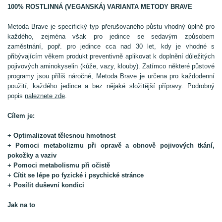
100% ROSTLINNÁ (VEGANSKÁ) VARIANTA METODY BRAVE
Metoda Brave je specifický typ přerušovaného půstu vhodný úplně pro
každého, zejména však pro jedince se sedavým způsobem
zaměstnání, popř. pro jedince cca nad 30 let, kdy je vhodné s
přibývajícím věkem produkt preventivně aplikovat k doplnění důležitých
pojivových aminokyselin (kůže, vazy, klouby). Zatímco některé půstové
programy jsou příliš náročné, Metoda Brave je určena pro každodenní
použití, každého jedince a bez nějaké složitější přípravy. Podrobný
popis
naleznete zde
.
Cílem je:​
+ Optimalizovat tělesnou hmotnost
+ Pomoci metabolizmu při opravě a obnově pojivových tkání,
pokožky a vaziv
+ Pomoci metabolismu při očistě
+ Cítit se lépe po fyzické i psychické stránce
+ Posílit duševní kondici
Jak na to