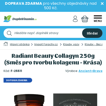
DOPRAVA ZDARMA
pro všechny objednávky nad
500 Kč.
Hledat
Hlavní stránka
Import Foractiv.cz
Klouby, vazy
Klouby - Bez po
Radiant Beauty Collagyn 250g
(Směs pro tvorbu kolagenu - Krása)
Kód:
F-25511
Výrobce:
Ancient+Brave
DOPRAVA ZDARMA