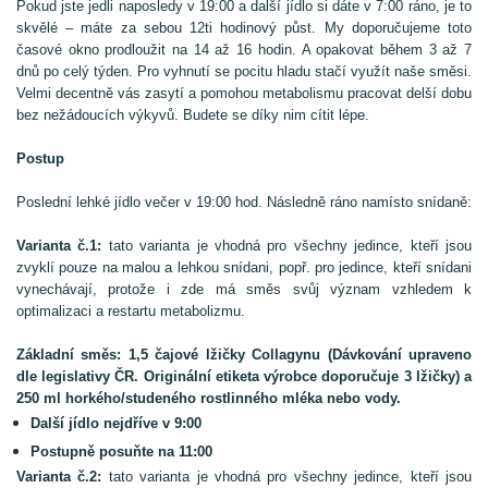
Pokud jste jedli naposledy v 19:00 a další jídlo si dáte v 7:00 ráno, je to
skvělé – máte za sebou 12ti hodinový půst. My doporučujeme toto
časové okno prodloužit na 14 až 16 hodin. A opakovat během 3 až 7
dnů po celý týden. Pro vyhnutí se pocitu hladu stačí využít naše směsi.
Velmi decentně vás zasytí a pomohou metabolismu pracovat delší dobu
bez nežádoucích výkyvů. Budete se díky nim cítit lépe.
Postup
Poslední lehké jídlo večer v 19:00 hod. Následně ráno namísto snídaně:
Varianta č.1:
tato varianta je vhodná pro všechny jedince, kteří jsou
zvyklí pouze na malou a lehkou snídani, popř. pro jedince, kteří snídani
vynechávají, protože i zde má směs svůj význam vzhledem k
optimalizaci a restartu metabolizmu.
Základní směs: 1,5 čajové lžičky Collagynu (Dávkování upraveno
dle legislativy ČR. Originální etiketa výrobce doporučuje 3 lžičky) a
250 ml horkého/studeného rostlinného mléka nebo vody.
Další jídlo nejdříve v 9:00
Postupně posuňte na 11:00
Varianta č.2:
tato varianta je vhodná pro všechny jedince, kteří jsou