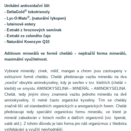
Unikátní antioxidační štít
®
- DeltaGold
tokotrienoly
®
- Lyc-O-Mato
, (naturální lykopen)
- luteinové estery
- Extrakt z hroznových semínek
- Extrakt ze zeleného čaje
- Naturální Koenzym Q10
Aditivum minerálů ve formě chelátů – nejdražší forma minerálů,
maximální využitelnost.
Vybrané minerály: zinek, měď, mangan a chrom jsou zastoupeny v
exkluzivní formě chelátu. Chelát představuje vazbu minerálu na dva
„nosiče“ obvykle aminokyseliny, kdy je sevřen v tzv. kleštích (chelát =
kleště) ve smyslu: AMINOKYSELINA – MINERÁL – AMINOKYSELINA.
Chelát, tedy jinými slovy znamená vazbu jednoho minerálu na dvě
aminokyseliny, či méně často organické kyseliny. Tím se cheláty
značně liší od standardních organických a anorganických forem. Chelát
představuje tedy speciální organickou formu minerálu, ve které je
minerál zabudován v listech rostlin a dalších organizmů (viz. špenát,
salát atd.). Z tohoto důvodu je tato forma pro náš organizmus z hlediska
vstřebávání a využití nejvhodnější.