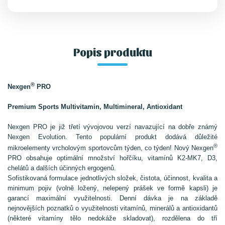
formě kapsli) je garancí maximální využitelnosti.
Popis produktu
®
Nexgen
PRO
Premium Sports Multivitamin, Multimineral, Antioxidant
Nexgen PRO je již třetí vývojovou verzí navazující na dobře známý
Nexgen Evolution. Tento populární produkt dodává důležité
®
mikroelementy vrcholovým sportovcům týden, co týden! Nový Nexgen
PRO obsahuje optimální množství hořčíku, vitamínů K2-MK7, D3,
chelátů a dalších účinných ergogenů.
Sofistikovaná formulace jednotlivých složek, čistota, účinnost, kvalita a
minimum pojiv (volně ložený, nelepený prášek ve formě kapsli) je
garancí maximální využitelnosti. Denní dávka je na základě
nejnovějších poznatků o využitelnosti vitamínů, minerálů a antioxidantů
(některé vitamíny tělo nedokáže skladovat), rozdělena do tří