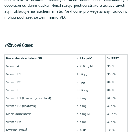
doporučenou denní dávku. Nenahrazuje pestrou stravu a zdravý životní
styl. Skladujte na suchém místě. Nevhodné pro vegetariány. Suroviny
mohou pocházet ze zemí mimo VB.
Výživové údaje:
Počet dávek v balení: 90
v 1 kapsli*
% DDD**
Vitamín A
266,6 μg RE
33 %
Vitamín D3
16,6 μg
333 %
Vitamín K2
25 μg
33 %
Vitamín C
66,6 mg
83 %
Vitamín B1 (thiamin hydrochlorid)
6,6 mg
606 %
Vitamín B2 (riboflavin)
6,6 mg
476 %
Niacin (nikotinamid)
6,6 mg NE
41,6 %
Vitamín B6
6,6 mg
476 %
Kyselina listová
200 μg
100%