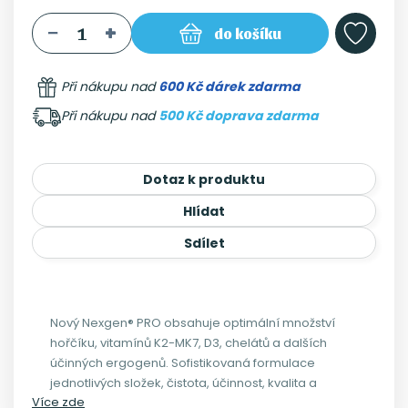
do košíku
Při nákupu nad
600 Kč dárek zdarma
Při nákupu nad
500 Kč doprava zdarma
Dotaz k produktu
Hlídat
Sdílet
Nový Nexgen® PRO obsahuje optimální množství
hořčíku, vitamínů K2-MK7, D3, chelátů a dalších
účinných ergogenů. Sofistikovaná formulace
jednotlivých složek, čistota, účinnost, kvalita a
Více zde
minimum pojiv (volně ložený, nelepený prášek ve