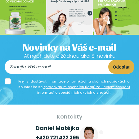
Novinky na Váš e-mail
Ať nepřijdete o žádnou akci či novinku
Odeslat
Přeji si dostávat informace o novinkách a akčních nabídkách a
souhlasím se
zpracováním osobních údajů za účelem zasílání
informací o speciálních akcích a slevách.
Kontakty
Daniel Matějka
+420 721 422 395