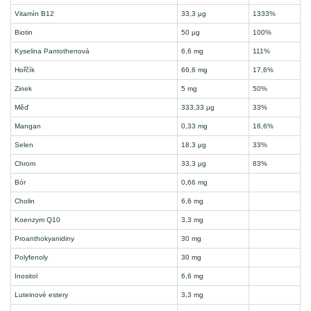
Vitamín B12
33,3 μg
1333%
Biotin
50 μg
100%
Kyselina Pantothenová
6,6 mg
111%
Hořčík
66,6 mg
17,6%
Zinek
5 mg
50%
Měď
333,33 µg
33%
Mangan
0,33 mg
16,6%
Selen
18,3 μg
33%
Chrom
33,3 μg
83%
Bór
0,66 mg
Cholin
6,6 mg
Koenzym Q10
3,3 mg
Proanthokyanidiny
30 mg
Polyfenoly
30 mg
Inositol
6,6 mg
Luteinové estery
3,3 mg