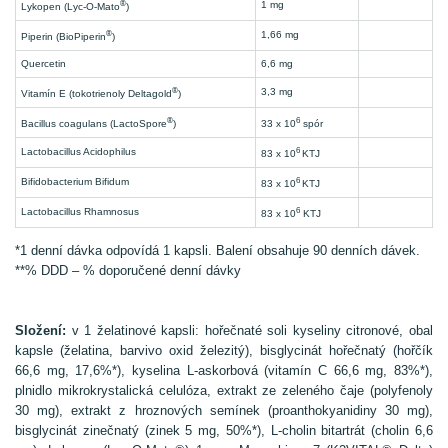
®
1 mg
Lykopen (Lyc-O-Mato
)
®
1,66 mg
Piperin (BioPiperin
)
Quercetin
6,6 mg
®
3,3 mg
Vitamín E (tokotrienoly Deltagold
)
®
6
Bacillus coagulans (LactoSpore
)
33 x 10
spór
6
Lactobacillus Acidophilus
83 x 10
KTJ
6
Bifidobacterium Bifidum
83 x 10
KTJ
6
Lactobacillus Rhamnosus
83 x 10
KTJ
*1 denní dávka odpovídá 1 kapsli. Balení obsahuje 90 denních dávek.
**% DDD – % doporučené denní dávky
Složení:
v 1 želatinové kapsli: hořečnaté soli kyseliny citronové, obal
kapsle (želatina, barvivo oxid železitý), bisglycinát hořečnatý (hořčík
66,6 mg, 17,6%*), kyselina L-askorbová (vitamín C 66,6 mg, 83%*),
plnidlo mikrokrystalická celulóza, extrakt ze zeleného čaje (polyfenoly
30 mg), extrakt z hroznových semínek (proanthokyanidiny 30 mg),
bisglycinát zinečnatý (zinek 5 mg, 50%*), L-cholin bitartrát (cholin 6,6