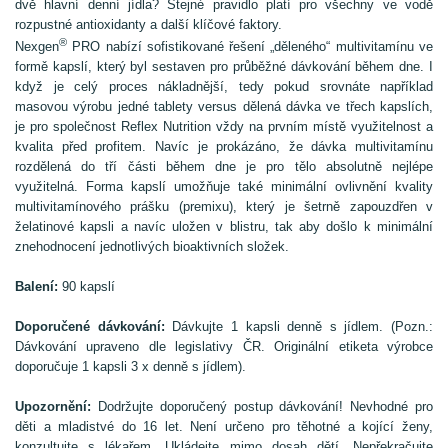
dvě hlavní denní jídla? Stejné pravidlo platí pro všechny ve vodě
rozpustné antioxidanty a další klíčové faktory.
®
Nexgen
PRO nabízí sofistikované řešení „děleného“ multivitamínu ve
formě kapslí, který byl sestaven pro průběžné dávkování během dne. I
když je celý proces nákladnější, tedy pokud srovnáte například
masovou výrobu jedné tablety versus dělená dávka ve třech kapslích,
je pro společnost Reflex Nutrition vždy na prvním místě využitelnost a
kvalita před profitem. Navíc je prokázáno, že dávka multivitamínu
rozdělená do tří části během dne je pro tělo absolutně nejlépe
využitelná. Forma kapslí umožňuje také minimální ovlivnění kvality
multivitamínového prášku (premixu), který je šetrně zapouzdřen v
želatinové kapsli a navíc uložen v blistru, tak aby došlo k minimální
znehodnocení jednotlivých bioaktivních složek.
Balení:
90 kapslí
Doporučené dávkování:
Dávkujte 1 kapsli denně s jídlem. (Pozn.:
Dávkování upraveno dle legislativy ČR. Originální etiketa výrobce
doporučuje 1 kapsli 3 x denně s jídlem).
Upozornění:
Dodržujte doporučený postup dávkování! Nevhodné pro
děti a mladistvé do 16 let. Není určeno pro těhotné a kojící ženy,
konzultujte s lékařem. Ukládejte mimo dosah dětí. Nepřekračujte