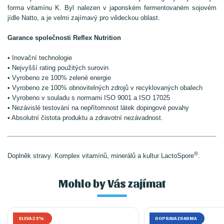
forma vitamínu K. Byl nalezen v japonském fermentovaném sojovém
jídle Natto, a je velmi zajímavý pro vědeckou oblast.
Garance společnosti Reflex Nutrition
• Inovační technologie
• Nejvyšší rating použitých surovin
• Vyrobeno ze 100% zelené energie
• Vyrobeno ze 100% obnovitelných zdrojů v recyklovaných obalech
• Vyrobeno v souladu s normami ISO 9001 a ISO 17025
• Nezávislé testování na nepřítomnost látek dopingové povahy
• Absolutní čistota produktu a zdravotní nezávadnost.
®
Doplněk stravy. Komplex vitamínů, minerálů a kultur LactoSpore
.
Mohlo by Vás zajímat
SLEVA 23%
DOPRAVA ZDARMA