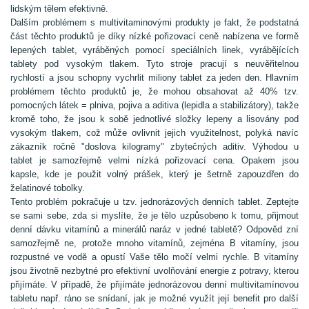
lidským tělem efektivně.
Dalším problémem s multivitaminovými produkty je fakt, že podstatná
část těchto produktů je díky nízké pořizovací ceně nabízena ve formě
lepených tablet, vyráběných pomocí speciálních linek, vyrábějících
tablety pod vysokým tlakem. Tyto stroje pracují s neuvěřitelnou
rychlostí a jsou schopny vychrlit miliony tablet za jeden den. Hlavním
problémem těchto produktů je, že mohou obsahovat až 40% tzv.
pomocných látek = plniva, pojiva a aditiva (lepidla a stabilizátory), takže
kromě toho, že jsou k sobě jednotlivé složky lepeny a lisovány pod
vysokým tlakem, což může ovlivnit jejich využitelnost, polyká navíc
zákazník ročně "doslova kilogramy" zbytečných aditiv. Výhodou u
tablet je samozřejmě velmi nízká pořizovací cena. Opakem jsou
kapsle, kde je použit volný prášek, který je šetrně zapouzdřen do
želatinové tobolky.
Tento problém pokračuje u tzv. jednorázových denních tablet. Zeptejte
se sami sebe, zda si myslíte, že je tělo uzpůsobeno k tomu, přijmout
denní dávku vitamínů a minerálů naráz v jedné tabletě? Odpověd zní
samozřejmě ne, protože mnoho vitamínů, zejména B vitamíny, jsou
rozpustné ve vodě a opustí Vaše tělo močí velmi rychle. B vitamíny
jsou životně nezbytné pro efektivní uvolňování energie z potravy, kterou
přijímáte. V případě, že přijímáte jednorázovou denní multivitamínovou
tabletu např. ráno se snídaní, jak je možné využít její benefit pro další