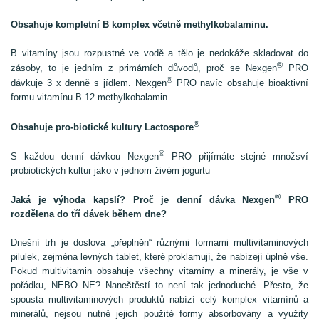
Obsahuje kompletní B komplex včetně methylkobalaminu.
B vitamíny jsou rozpustné ve vodě a tělo je nedokáže skladovat do
®
zásoby, to je jedním z primárních důvodů, proč se Nexgen
PRO
®
dávkuje 3 x denně s jídlem. Nexgen
PRO navíc obsahuje bioaktivní
formu vitamínu B 12 methylkobalamin.
®
Obsahuje pro-biotické kultury Lactospore
®
S každou denní dávkou Nexgen
PRO přijímáte stejné množsví
probiotických kultur jako v jednom živém jogurtu
®
Jaká je výhoda kapslí? Proč je denní dávka Nexgen
PRO
rozdělena do tří dávek během dne?
Dnešní trh je doslova „přeplněn“ různými formami multivitaminových
pilulek, zejména levných tablet, které proklamují, že nabízejí úplně vše.
Pokud multivitamin obsahuje všechny vitamíny a minerály, je vše v
pořádku, NEBO NE? Naneštěstí to není tak jednoduché. Přesto, že
spousta multivitaminových produktů nabízí celý komplex vitamínů a
minerálů, nejsou nutně jejich použité formy absorbovány a využity