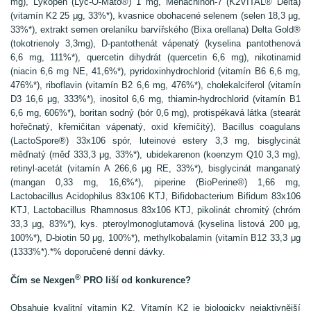
mg), Lykopen (Lyc-O-Mato®) 1 mg, Menachinon-7 (K2VITAL® Delta)
(vitamín K2 25 μg, 33%*), kvasnice obohacené selenem (selen 18,3 μg,
33%*), extrakt semen orelaníku barvířského (Bixa orellana) Delta Gold®
(tokotrienoly 3,3mg), D-pantothenát vápenatý (kyselina pantothenová
6,6 mg, 111%*), quercetin dihydrát (quercetin 6,6 mg), nikotinamid
(niacin 6,6 mg NE, 41,6%*), pyridoxinhydrochlorid (vitamín B6 6,6 mg,
476%*), riboflavin (vitamín B2 6,6 mg, 476%*), cholekalciferol (vitamín
D3 16,6 μg, 333%*), inositol 6,6 mg, thiamin-hydrochlorid (vitamín B1
6,6 mg, 606%*), boritan sodný (bór 0,6 mg), protispékavá látka (stearát
hořečnatý, křemičitan vápenatý, oxid křemičitý), Bacillus coagulans
(LactoSpore®) 33x106 spór, luteinové estery 3,3 mg, bisglycinát
měďnatý (měď 333,3 μg, 33%*), ubidekarenon (koenzym Q10 3,3 mg),
retinyl-acetát (vitamín A 266,6 μg RE, 33%*), bisglycinát manganatý
(mangan 0,33 mg, 16,6%*), piperine (BioPerine®) 1,66 mg,
Lactobacillus Acidophilus 83x106 KTJ, Bifidobacterium Bifidum 83x106
KTJ, Lactobacillus Rhamnosus 83x106 KTJ, pikolinát chromitý (chróm
33,3 μg, 83%*), kys. pteroylmonoglutamová (kyselina listová 200 μg,
100%*), D-biotin 50 μg, 100%*), methylkobalamin (vitamín B12 33,3 μg
(1333%*).*% doporučené denní dávky.
®
Čím se Nexgen
PRO liší od konkurence?
Obsahuje kvalitní vitamin K2. Vitamín K2 je biologicky nejaktivnější