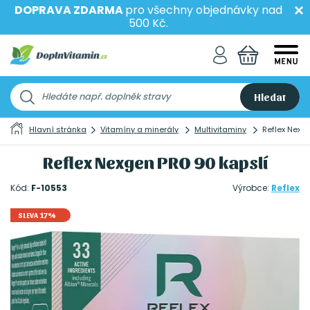
DOPRAVA ZDARMA
pro všechny objednávky nad
500 Kč.
Hledat
Hlavní stránka
Vitamíny a minerály
Multivitaminy
Reflex Nexg
Reflex Nexgen PRO 90 kapslí
Kód:
F-10553
Výrobce:
Reflex
SLEVA 17%