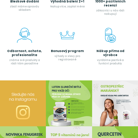
Bleskové dodání
Výhodná balení 2+1
1000+ pozitivních
recenzí
zboží máme opravdu
Nakup více, zaplať méně
skladem
zákazníci u nás rádi
nakupují
Odbornost, ochota,
Bonusový program
Nákup přímo od
profesionalita
výrobce
výhody a slevy pro
registrované
známe své produkty a
vyrábíme poctívé a
rádi Vám poradíme
funkční produkty