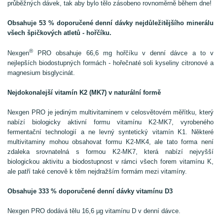
průběžných dávek, tak aby bylo tělo zásobeno rovnoměrně během dne!
Obsahuje 53 % doporučené denní dávky nejdůležitějšího minerálu
všech špičkových atletů - hořčíku.
®
Nexgen
PRO obsahuje 66,6 mg hořčíku v denní dávce a to v
nejlepších biodostupných formách - hořečnaté soli kyseliny citronové a
magnesium bisglycinát.
Nejdokonalejší vitamín K2 (MK7) v naturální formě
Nexgen PRO je jediným multivitaminem v celosvětovém měřítku, který
nabízí biologicky aktivní formu vitamínu K2-MK7, vyrobeného
fermentační technologií a ne levný syntetický vitamín K1. Některé
multivitaminy mohou obsahovat formu K2-MK4, ale tato forma není
zdaleka srovnatelná s formou K2-MK7, která nabízí nejvyšší
biologickou aktivitu a biodostupnost v rámci všech forem vitamínu K,
ale patří také cenově k těm nejdražším formám mezi vitamíny.
Obsahuje
333 % doporučené denní dávky vitamínu D3
Nexgen PRO dodává tělu 16,6 µg vitamínu D v denní dávce.