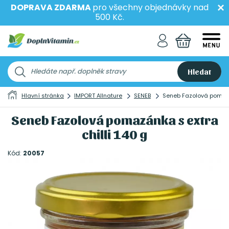
DOPRAVA ZDARMA
pro všechny objednávky nad
500 Kč.
Hledat
Hlavní stránka
IMPORT Allnature
SENEB
Seneb Fazolová pomazán
Seneb Fazolová pomazánka s extra
chilli 140 g
Kód:
20057