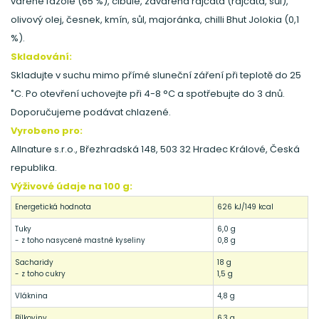
vařené fazole (65 %), cibule, zavařená rajčata (rajčata, sůl),
olivový olej, česnek, kmín, sůl, majoránka, chilli Bhut Jolokia (0,1
%).
Skladování:
Skladujte v suchu mimo přímé sluneční záření při teplotě do 25
˚C. Po otevření uchovejte při 4-8 °C a spotřebujte do 3 dnů.
Doporučujeme podávat chlazené.
Vyrobeno pro:
Allnature s.r.o., Březhradská 148, 503 32 Hradec Králové, Česká
republika.
Výživové údaje na 100 g:
Energetická hodnota
626 kJ/149 kcal
Tuky
6,0 g
- z toho nasycené mastné kyseliny
0,8 g
Sacharidy
18 g
- z toho cukry
1,5 g
Vláknina
4,8 g
Bílkoviny
6,3 g