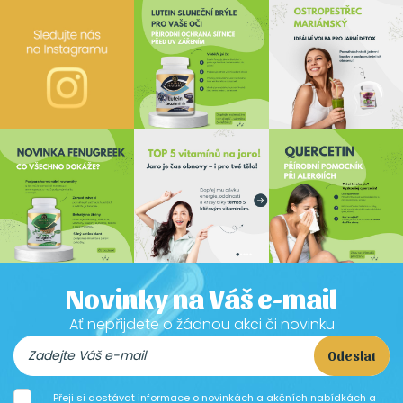
Novinky na Váš e-mail
Ať nepřijdete o žádnou akci či novinku
Odeslat
Přeji si dostávat informace o novinkách a akčních nabídkách a