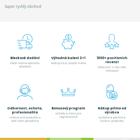
Super rychlý obchod
Bleskové dodání
Výhodná balení 2+1
1000+ pozitivních
recenzí
zboží máme opravdu
Nakup více, zaplať méně
skladem
zákazníci u nás rádi
nakupují
Odbornost, ochota,
Bonusový program
Nákup přímo od
profesionalita
výrobce
výhody a slevy pro
registrované
známe své produkty a
vyrábíme poctívé a
rádi Vám poradíme
funkční produkty