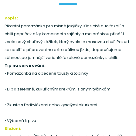
Popis:
Pikantní pomazánka pro mlsné jazýčky. Klasické duo fazolí a
chilli papriček díky kombinaci s rajčaty a majoránkou přináší
zcela nový chuťový zážitek, který evokuje masovou chuť. Pokud
se necítíte připraveni na extra pálivou jízdu, doporučujeme
sáhnout po jemnější variantě fazolové pomazánky s chilli.
Tip na servírování:
• Pomazánka na opečené tousty a topinky
• Dip k zelenině, kukuřičným krekrům, slaným tyčinkám
• Zkuste s ředkvičkami nebo kyselými okurkami
• Výborná k pivu
Složení: