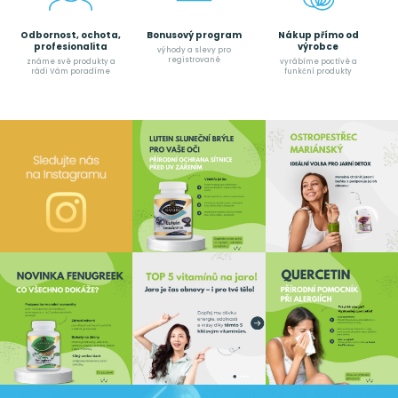
Odbornost, ochota,
Bonusový program
Nákup přímo od
profesionalita
výrobce
výhody a slevy pro
registrované
známe své produkty a
vyrábíme poctívé a
rádi Vám poradíme
funkční produkty