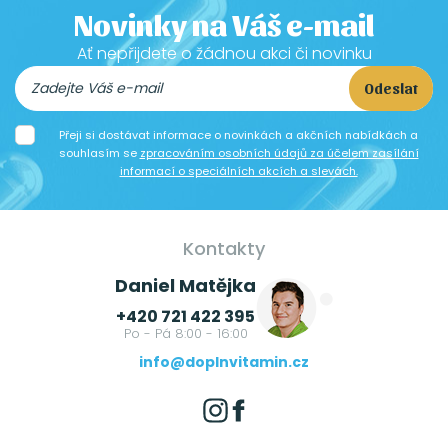
Novinky na Váš e-mail
Ať nepřijdete o žádnou akci či novinku
Odeslat
Přeji si dostávat informace o novinkách a akčních nabídkách a
souhlasím se
zpracováním osobních údajů za účelem zasílání
informací o speciálních akcích a slevách.
Kontakty
Daniel Matějka
+420 721 422 395
Po - Pá 8:00 - 16:00
info@doplnvitamin.cz