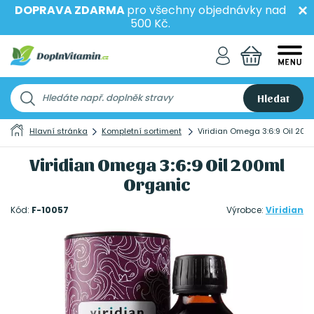
DOPRAVA ZDARMA
pro všechny objednávky nad
500 Kč.
Hledat
Hlavní stránka
Kompletní sortiment
Viridian Omega 3:6:9 Oil 200
Viridian Omega 3:6:9 Oil 200ml
Organic
Kód:
F-10057
Výrobce:
Viridian