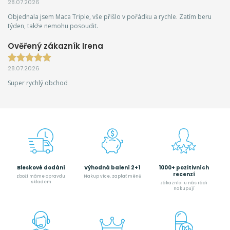
28.07.2026
Objednala jsem Maca Triple, vše přišlo v pořádku a rychle. Zatím beru
týden, takže nemohu posoudit.
Ověřený zákazník Irena
28.07.2026
Super rychlý obchod
Bleskové dodání
Výhodná balení 2+1
1000+ pozitivních
recenzí
zboží máme opravdu
Nakup více, zaplať méně
skladem
zákazníci u nás rádi
nakupují