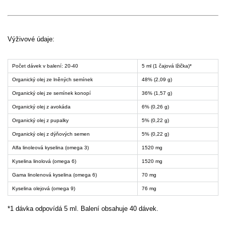
Výživové údaje:
Počet dávek v balení: 20-40
5 ml (1 čajová lžička)*
Organický olej ze lněných semínek
48% (2,09 g)
Organický olej ze semínek konopí
36% (1,57 g)
Organický olej z avokáda
6% (0,26 g)
Organický olej z pupalky
5% (0,22 g)
Organický olej z dýňových semen
5% (0,22 g)
Alfa linoleová kyselina (omega 3)
1520 mg
Kyselina linolová (omega 6)
1520 mg
Gama linolenová kyselina (omega 6)
70 mg
Kyselina olejová (omega 9)
76 mg
*1 dávka odpovídá 5 ml. Balení obsahuje 40 dávek.