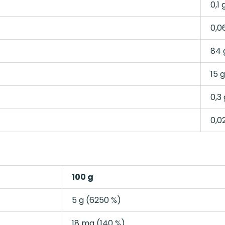
0,1 
0,0
84 
15 g
0,3 
0,0
100 g
5 g (6250 %)
18 mg (140 %)