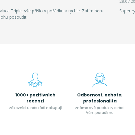
28.07.2
aca Triple, vše přišlo v pořádku a rychle. Zatím beru
Super r
mohu posoudit.
1000+ pozitivních
Odbornost, ochota,
recenzí
profesionalita
zákazníci u nás rádi nakupují
známe své produkty a rádi
Vám poradíme