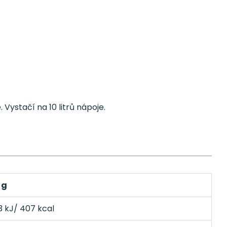
Vystačí na 10 litrů nápoje.
 g
 kJ/ 407 kcal