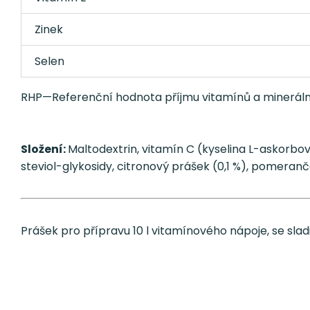
Zinek
Selen
RHP—Referenční hodnota příjmu vitamínů a minerálníc
Složení:
Maltodextrin, vitamín C (kyselina L-askorbo
steviol-glykosidy, citronový prášek (0,1 %), pomerančo
Prášek pro přípravu 10 l vitamínového nápoje, se slad