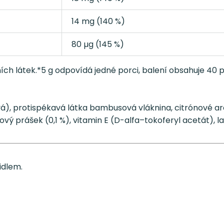
14 mg (140 %)
80 µg (145 %)
h látek.*5 g odpovídá jedné porci, balení obsahuje 40 p
vá), protispékavá látka bambusová vláknina, citrónové a
vý prášek (0,1 %), vitamin E (D-alfa–tokoferyl acetát), la
idlem.