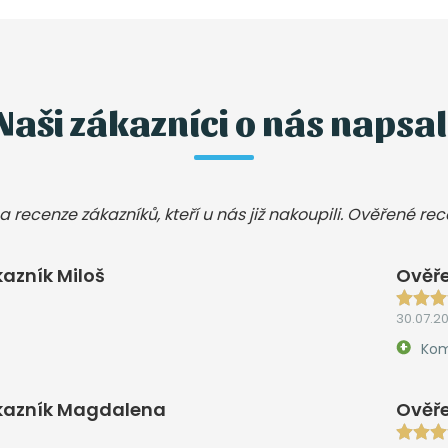
Naši zákazníci o nás napsal
a recenze zákazníků, kteří u nás již nakoupili. Ověřené re
azník Miloš
Ověře
30.07.2
Kom
kazník Magdalena
Ověře