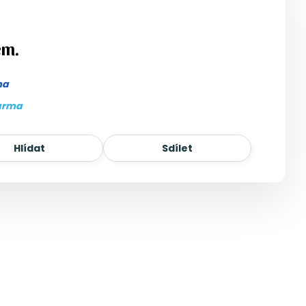
em.
ma
arma
Hlídat
Sdílet