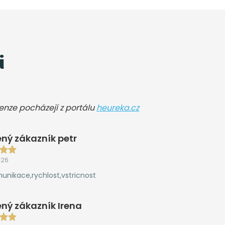
i
cenze pocházejí z portálu
heureka.cz
ný zákazník petr
026
unikace,rychlost,vstricnost
ný zákazník Irena