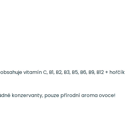
ahuje vitamín C, B1, B2, B3, B5, B6, B9, B12 + hořčík
 žádné konzervanty, pouze přírodní aroma ovoce!