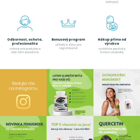
nakupují
Odbornost, ochota,
Bonusový program
Nákup přímo od
profesionalita
výrobce
výhody a slevy pro
registrované
známe své produkty a
vyrábíme poctívé a
rádi Vám poradíme
funkční produkty