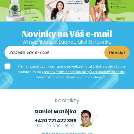
Novinky na Váš e-mail
Ať nepřijdete o žádnou akci či novinku
Odeslat
Přeji si dostávat informace o novinkách a akčních nabídkách a
souhlasím se
zpracováním osobních údajů za účelem zasílání
informací o speciálních akcích a slevách.
Kontakty
Daniel Matějka
+420 721 422 395
Po - Pá 8:00 - 16:00