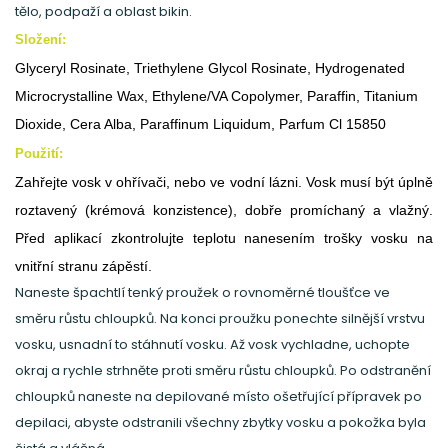
tělo, podpaží a oblast bikin.
Složení:
Glyceryl Rosinate, Triethylene Glycol Rosinate, Hydrogenated
Microcrystalline Wax, Ethylene/VA Copolymer, Paraffin, Titanium
Dioxide, Cera Alba, Paraffinum Liquidum, Parfum Cl 15850
Použití:
Zahřejte vosk v ohřívači, nebo ve vodní lázni. Vosk musí být úplně
roztavený (krémová konzistence), dobře promíchaný a vlažný.
Před aplikací zkontrolujte teplotu nanesením trošky vosku na
vnitřní stranu zápěstí.
Naneste špachtlí tenký proužek o rovnoměrné tloušťce ve
směru růstu chloupků. Na konci proužku ponechte silnější vrstvu
vosku, usnadní to stáhnutí vosku. Až vosk vychladne, uchopte
okraj a rychle strhněte proti směru růstu chloupků. Po odstranění
chloupků naneste na depilované místo ošetřující přípravek po
depilaci, abyste odstranili všechny zbytky vosku a pokožka byla