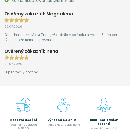
Komunikace,rychlost,vstricnost
Ověřený zákazník Magdalena
28.07.2026
Objednala jsem Maca Triple, vše přišlo v pořádku a rychle. Zatím beru
týden, takže nemohu posoudit.
Ověřený zákazník Irena
28.07.2026
Super rychlý obchod
Bleskové dodání
Výhodná balení 2+1
1000+ pozitivních
recenzí
zboží máme opravdu
Nakup více, zaplať méně
skladem
zákazníci u nás rádi