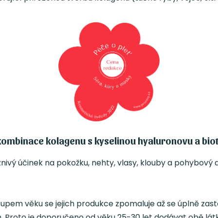
kombinace kolagenu s kyselinou hyaluronovu a bio
znivý účinek na pokožku, nehty, vlasy, klouby a pohybový a
ostupem věku se jejich produkce zpomaluje až se úplně zas
. Proto je doporučeno od věku 25-30 let dodávat obě látky