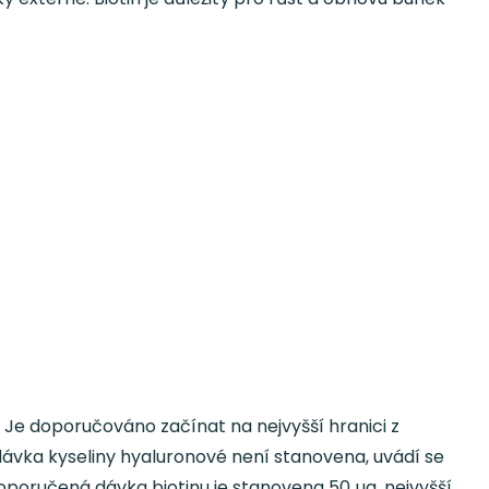
. Je doporučováno začínat na nejvyšší hranici z
ávka kyseliny hyaluronové není stanovena, uvádí se
Doporučená dávka biotinu je stanovena 50 µg, nejvyšší