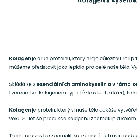
Kolagen
je druh proteinu, který hraje důležitou roli 
můžeme představit jako lepidlo pro celé naše tělo. Vy
Skládá se z
esenciálních aminokyselin a v rámci o
tvořena tvz. kolagenem typu I (v kostech a kůži), ko
Kolagen
je protein, který si naše tělo dokáže vytvá
věku 20 let se produkce kolagenu zpomaluje a kolem v
Tento proces lze zpomalit konzumací potravin podporu