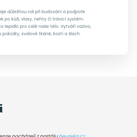
aje důležitou roli při budování a podpoře
 po kůži, vlasy, nehty či trávicí systém.
 lepidlo pro celé naše tělo. Vytváří vazivo,
 pokožky, svalové tkáně, kostí a šlach.
i
cenze pocházejí z portálu
heureka.cz