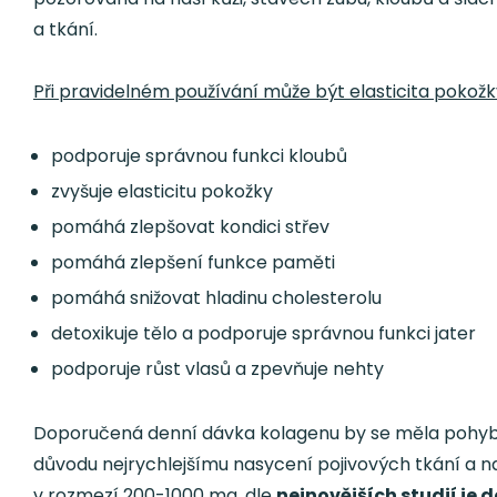
a tkání.
Při pravidelném používání může být elasticita pokožk
podporuje správnou funkci kloubů
zvyšuje elasticitu pokožky
pomáhá zlepšovat kondici střev
pomáhá zlepšení funkce paměti
pomáhá snižovat hladinu cholesterolu
detoxikuje tělo a podporuje správnou funkci jater
podporuje růst vlasů a zpevňuje nehty
Doporučená denní dávka kolagenu by se měla pohy
důvodu nejrychlejšímu nasycení pojivových tkání a 
v rozmezí 200-1000 mg, dle
nejnovějších studií je