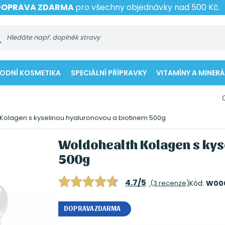
DOPRAVA ZDARMA
pro všechny objednávky nad 500 Kč.
RODNÍ KOSMETIKA
SPECIÁLNÍ PŘÍPRAVKY
VITAMÍNY A MINERÁ
Kolagen s kyselinou hyaluronovou a biotinem 500g
Woldohealth Kolagen s kys
500g
4.7/5
(3 recenze)
Kód:
W00
DOPRAVA ZDARMA