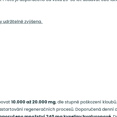
y udržitelně zvýšena.
bovat
10.000 až 20.000 mg
, dle stupně poškození kloubů
nastartování regeneračních procesů. Doporučená denní d
 doporučeno množství 240 mg kyseliny hyaluronové
. 