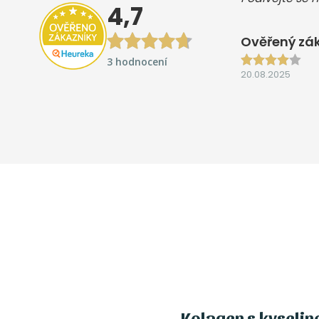
4,7
Ověřený zák
3 hodnocení
20.08.2025
Kolagen s kyselin