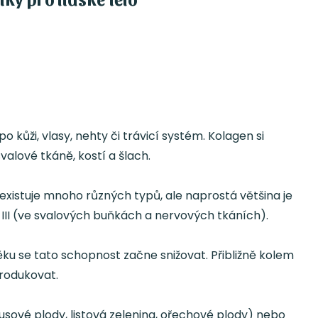
 kůži, vlasy, nehty či trávicí systém. Kolagen si
valové tkáně, kostí a šlach.
e existuje mnoho různých typů, ale naprostá většina je
 III (ve svalových buňkách a nervových tkáních).
ěku se tato schopnost začne snižovat. Přibližně kolem
produkovat.
usové plody, listová zelenina, ořechové plody) nebo