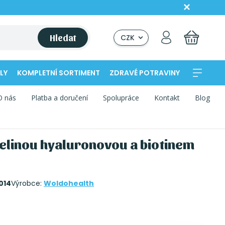
Hledat
CZK
LY
KOMPLETNÍ SORTIMENT
ZDRAVÉ POTRAVINY
O nás
Platba a doručení
Spolupráce
Kontakt
Blog
elinou hyaluronovou a biotinem
014
Výrobce:
Woldohealth