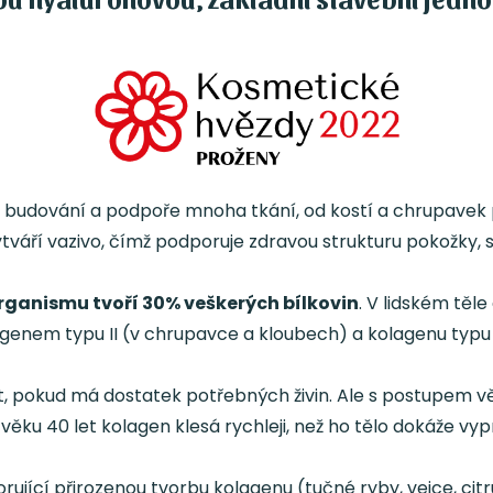
při budování a podpoře mnoha tkání, od kostí a chrupavek po
tváří vazivo, čímž podporuje zdravou strukturu pokožky, s
rganismu tvoří 30% veškerých bílkovin
. V lidském těl
lagenem typu II (v chrupavce a kloubech) a kolagenu typu
řet, pokud má dostatek potřebných živin. Ale s postupem v
ěku 40 let kolagen klesá rychleji, než ho tělo dokáže vy
jící přirozenou tvorbu kolagenu (tučné ryby, vejce, citr