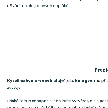
užíváním kolagenových doplňků.
Proč 
Kyselina hyaluronová
, stejně jako
kolagen
, má pří
zvyšuje.
Lidské tělo je schopno si obě látky vytvářet, ale s p
pozorována na naší kůži, stavech zubu, kloubů a šlach