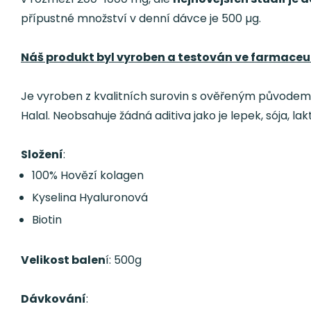
přípustné množství v denní dávce je 500 µg.
Náš produkt byl vyroben a testován ve farmac
Je vyroben z kvalitních surovin s ověřeným původem a
Halal. Neobsahuje žádná aditiva jako je lepek, sója, la
Složení
:
100% Hovězí kolagen
Kyselina Hyaluronová
Biotin
Velikost balen
í:
500g
Dávkování
: