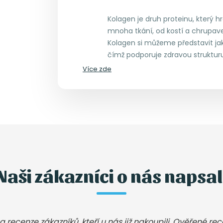
Kolagen je druh proteinu, který hr
mnoha tkání, od kostí a chrupavek
Kolagen si můžeme představit jako
čímž podporuje zdravou strukturu
Více zde
Naši zákazníci o nás napsal
a recenze zákazníků, kteří u nás již nakoupili. Ověřené re