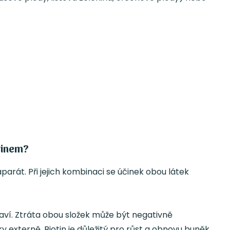
tinem?
parát. Při jejich kombinaci se účinek obou látek
taví. Ztráta obou složek může být negativně
 externě. Biotin je důležitý pro růst a obnovu buněk