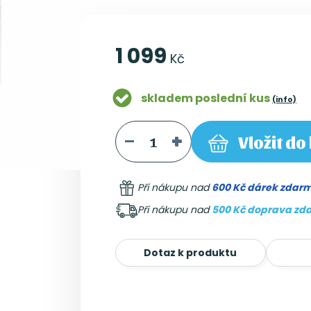
1 099
Kč
skladem poslední kus
(info)
Vložit
do 
Při nákupu nad
600 Kč dárek zdar
Při nákupu nad
500 Kč doprava zd
Dotaz k produktu