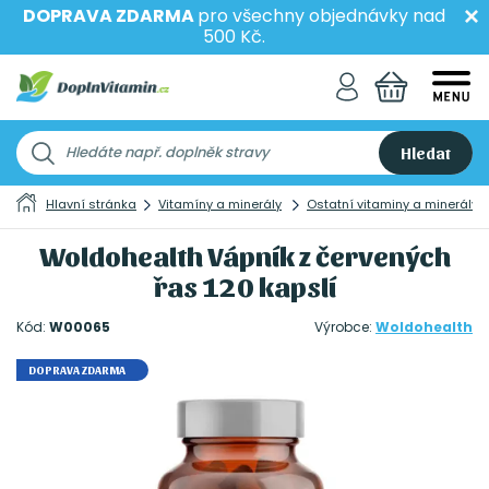
DOPRAVA ZDARMA
pro všechny objednávky nad
500 Kč.
Hledat
Hlavní stránka
Vitamíny a minerály
Ostatní vitaminy a minerály
Woldohealth Vápník z červených
řas 120 kapslí
Kód:
W00065
Výrobce:
Woldohealth
DOPRAVA ZDARMA