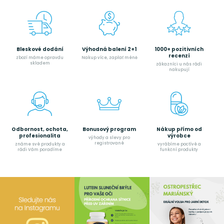
Bleskové dodání
Výhodná balení 2+1
1000+ pozitivních
recenzí
zboží máme opravdu
Nakup více, zaplať méně
skladem
zákazníci u nás rádi
nakupují
Odbornost, ochota,
Bonusový program
Nákup přímo od
profesionalita
výrobce
výhody a slevy pro
registrované
známe své produkty a
vyrábíme poctívé a
rádi Vám poradíme
funkční produkty