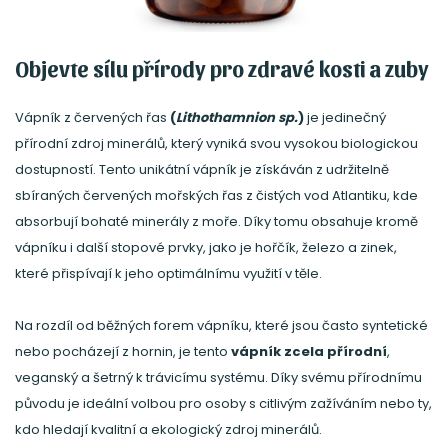
Objevte sílu přírody pro zdravé kosti a zuby
Vápník z červených řas
(
L
ithothamnion sp.
)
je jedinečný
přírodní zdroj minerálů, který vyniká svou vysokou biologickou
dostupností. Tento unikátní vápník je získáván z udržitelně
sbíraných červených mořských řas z čistých vod Atlantiku, kde
absorbují bohaté minerály z moře. Díky tomu obsahuje kromě
vápníku i další stopové prvky, jako je hořčík, železo a zinek,
které přispívají k jeho optimálnímu využití v těle.
Na rozdíl od běžných forem vápníku, které jsou často syntetické
nebo pocházejí z hornin, je tento
vápník zcela přírodní
,
veganský a šetrný k trávicímu systému. Díky svému přírodnímu
původu je ideální volbou pro osoby s citlivým zažíváním nebo ty,
kdo hledají kvalitní a ekologický zdroj minerálů.