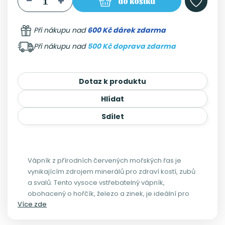
do košíku
Při nákupu nad
600 Kč dárek zdarma
Při nákupu nad
500 Kč doprava zdarma
Dotaz k produktu
Hlídat
Sdílet
Vápník z přírodních červených mořských řas je
vynikajícím zdrojem minerálů pro zdraví kostí, zubů
a svalů. Tento vysoce vstřebatelný vápník,
obohacený o hořčík, železo a zinek, je ideální pro
Více zde
vegany i osoby s citlivým trávením.