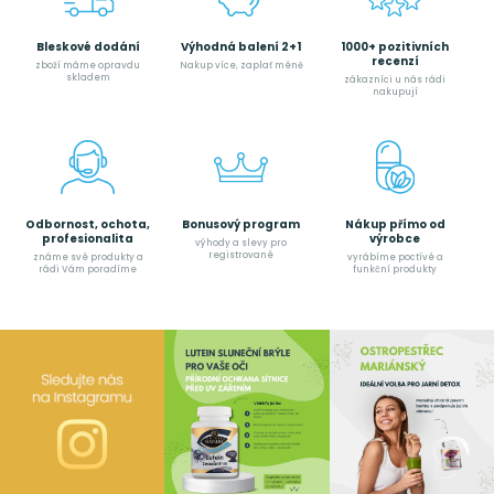
Bleskové dodání
Výhodná balení 2+1
1000+ pozitivních
recenzí
zboží máme opravdu
Nakup více, zaplať méně
skladem
zákazníci u nás rádi
nakupují
Odbornost, ochota,
Bonusový program
Nákup přímo od
profesionalita
výrobce
výhody a slevy pro
registrované
známe své produkty a
vyrábíme poctívé a
rádi Vám poradíme
funkční produkty