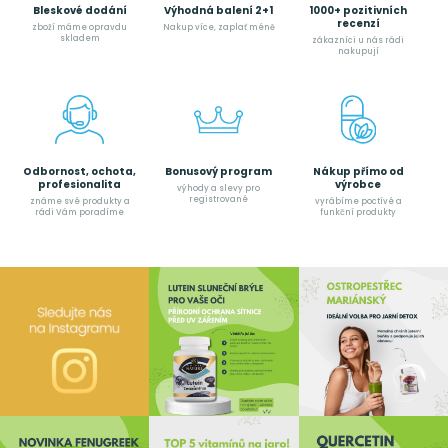
Bleskové dodání
Výhodná balení 2+1
1000+ pozitivních
recenzí
zboží máme opravdu
Nakup více, zaplať méně
skladem
zákazníci u nás rádi
nakupují
Odbornost, ochota,
Bonusový program
Nákup přímo od
profesionalita
výrobce
výhody a slevy pro
registrované
známe své produkty a
vyrábíme poctívé a
rádi Vám poradíme
funkční produkty