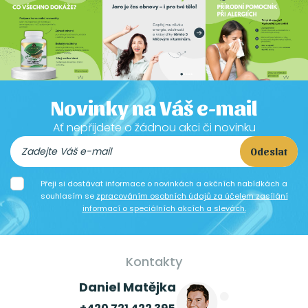
Novinky na Váš e-mail
Ať nepřijdete o žádnou akci či novinku
Odeslat
Přeji si dostávat informace o novinkách a akčních nabídkách a
souhlasím se
zpracováním osobních údajů za účelem zasílání
informací o speciálních akcích a slevách.
Kontakty
Daniel Matějka