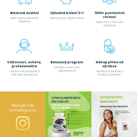
Bleskové dodání
Výhodná balení 2+1
1000+ pozitivních
recenzí
zboží máme opravdu
Nakup více, zaplať méně
skladem
zákazníci u nás rádi
nakupují
Odbornost, ochota,
Bonusový program
Nákup přímo od
profesionalita
výrobce
výhody a slevy pro
registrované
známe své produkty a
vyrábíme poctívé a
rádi Vám poradíme
funkční produkty