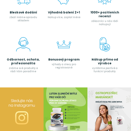
Bleskové dodání
Výhodná balení 2+1
1000+ pozitivních
recenzí
zboží máme opravdu
Nakup více, zaplať méně
skladem
zákazníci u nás rádi
nakupují
Odbornost, ochota,
Bonusový program
Nákup přímo od
profesionalita
výrobce
výhody a slevy pro
registrované
známe své produkty a
vyrábíme poctívé a
rádi Vám poradíme
funkční produkty