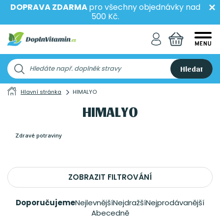
DOPRAVA ZDARMA
pro všechny objednávky nad
500 Kč.
Hledat
Hlavní stránka
HIMALYO
HIMALYO
Zdravé potraviny
ZOBRAZIT FILTROVÁNÍ
Doporučujeme
Nejlevnější
Nejdražší
Nejprodávanější
Abecedně