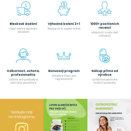
Bleskové dodání
Výhodná balení 2+1
1000+ pozitivních
recenzí
zboží máme opravdu
Nakup více, zaplať méně
skladem
zákazníci u nás rádi
nakupují
Odbornost, ochota,
Bonusový program
Nákup přímo od
profesionalita
výrobce
výhody a slevy pro
registrované
známe své produkty a
vyrábíme poctívé a
rádi Vám poradíme
funkční produkty