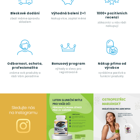
Bleskové dodání
Výhodná balení 2+1
1000+ pozitivních
recenzí
zboží máme opravdu
Nakup více, zaplať méně
skladem
zákazníci u nás rádi
nakupují
Odbornost, ochota,
Bonusový program
Nákup přímo od
profesionalita
výrobce
výhody a slevy pro
registrované
známe své produkty a
vyrábíme poctívé a
rádi Vám poradíme
funkční produkty