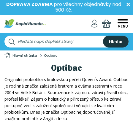
DOPRAVA ZDARMA
pro všechny objednávky nad
500 Kč.
Hledat
Hlavní stránka
Optibac
Optibac
Originální probiotika s královskou pečetí Queen´s Award. Optibac
je rodinná značka založená bratrem a dvěma sestrami v roce
2004 ve Velké Británii. Sourozence k zájmu o zdraví přivedl otec,
profesí lékař. Zájem o holistický a přirozený přístup ke zdraví
postupně vedl k založení společnosti věnující se kvalitním
probiotikům. Dnes je značka Optibac nejdoporučovanější
značkou probiotik v Anglii a Irsku.