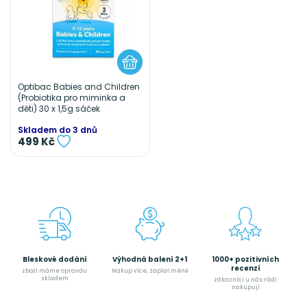
Optibac Babies and Children
(Probiotika pro miminka a
děti) 30 x 1,5g sáček
Skladem do 3 dnů
499 Kč
Bleskové dodání
Výhodná balení 2+1
1000+ pozitivních
recenzí
zboží máme opravdu
Nakup více, zaplať méně
skladem
zákazníci u nás rádi
nakupují