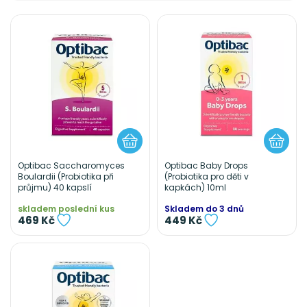
Optibac Saccharomyces
Optibac Baby Drops
Boulardii (Probiotika při
(Probiotika pro děti v
průjmu) 40 kapslí
kapkách) 10ml
skladem poslední kus
Skladem do 3 dnů
469 Kč
449 Kč