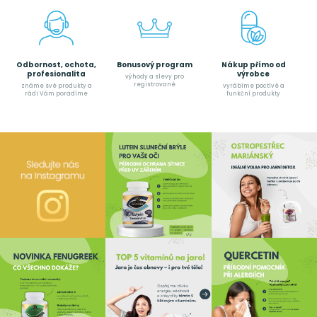
Odbornost, ochota,
Bonusový program
Nákup přímo od
profesionalita
výrobce
výhody a slevy pro
registrované
známe své produkty a
vyrábíme poctívé a
rádi Vám poradíme
funkční produkty