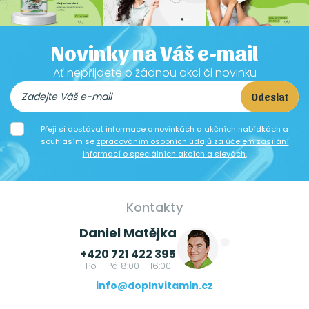
Novinky na Váš e-mail
Ať nepřijdete o žádnou akci či novinku
Odeslat
Přeji si dostávat informace o novinkách a akčních nabídkách a
souhlasím se
zpracováním osobních údajů za účelem zasílání
informací o speciálních akcích a slevách.
Kontakty
Daniel Matějka
+420 721 422 395
Po - Pá 8:00 - 16:00
info@doplnvitamin.cz