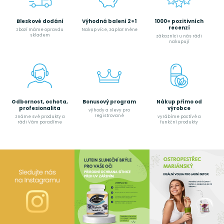
Bleskové dodání
Výhodná balení 2+1
1000+ pozitivních
recenzí
zboží máme opravdu
Nakup více, zaplať méně
skladem
zákazníci u nás rádi
nakupují
Odbornost, ochota,
Bonusový program
Nákup přímo od
profesionalita
výrobce
výhody a slevy pro
registrované
známe své produkty a
vyrábíme poctívé a
rádi Vám poradíme
funkční produkty