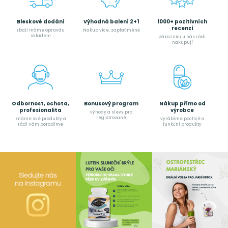
Bleskové dodání
Výhodná balení 2+1
1000+ pozitivních
recenzí
zboží máme opravdu
Nakup více, zaplať méně
skladem
zákazníci u nás rádi
nakupují
Odbornost, ochota,
Bonusový program
Nákup přímo od
profesionalita
výrobce
výhody a slevy pro
registrované
známe své produkty a
vyrábíme poctívé a
rádi Vám poradíme
funkční produkty