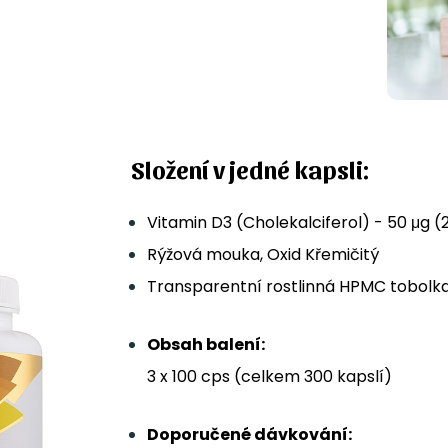
Složení v jedné kapsli:
Vitamin D3 (Cholekalciferol) - 50 μg 
Rýžová mouka, Oxid Křemičitý
Transparentní rostlinná HPMC tobol
Obsah balení:
3 x 100 cps (celkem 300 kapslí)
Doporučené dávkování: