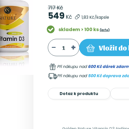
717 Kč
549
Kč
1,83 Kč/kapsle
skladem > 100 ks
(info)
Vložit
do 
Při nákupu nad
600 Kč dárek zdar
Při nákupu nad
500 Kč doprava zd
Dotaz k produktu
Golden Nature Vitamín D3 řadíme