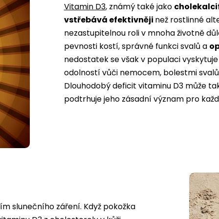
Vitamin D3
, známý také jako
cholekalci
vstřebává efektivněji
než rostlinné alt
nezastupitelnou roli v mnoha životně dů
pevnosti kostí, správné funkci svalů a
op
nedostatek se však v populaci vyskytuje
odolností vůči nemocem, bolestmi svalů,
Dlouhodobý deficit vitaminu D3 může tak
podtrhuje jeho zásadní význam pro kaž
ím slunečního záření. Když pokožka