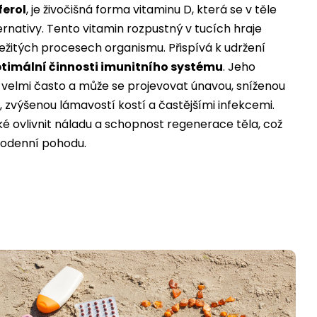
ferol
, je živočišná forma vitaminu D, která se v těle
ernativy. Tento vitamin rozpustný v tucích hraje
ležitých procesech organismu. Přispívá k udržení
timální činnosti imunitního systému
. Jeho
 velmi často a může se projevovat únavou, sníženou
 zvýšenou lámavostí kostí a častějšími infekcemi.
é ovlivnit náladu a schopnost regenerace těla, což
dodenní pohodu.