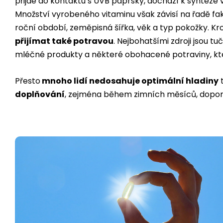
přijde do kontaktu s UVB paprsky, dochází k syntéze v
Množství vyrobeného vitaminu však závisí na řadě fakt
roční období, zeměpisná šířka, věk a typ pokožky. Kr
přijímat také potravou
. Nejbohatšími zdroji jsou tu
mléčné produkty a některé obohacené potraviny, které
Přesto
mnoho lidí nedosahuje optimální hladiny
t
doplňování
, zejména během zimních měsíců, dopor