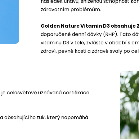
následek únavu, sníženou schopnost ko
zdravotním problémům.
Golden Nature Vitamin D3 obsahuje 2
doporučené denní dávky (RHP). Tato dávk
vitaminu D3 v těle, zvláště v období s 
zdraví, pevné kosti a zdravé svaly po cel
ž je celosvětově uznávaná certifikace
ídla obsahujícího tuk, který napomáhá