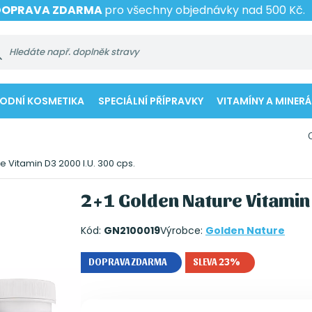
DOPRAVA ZDARMA
pro všechny objednávky nad 500 Kč.
RODNÍ KOSMETIKA
SPECIÁLNÍ PŘÍPRAVKY
VITAMÍNY A MINERÁ
 Vitamin D3 2000 I.U. 300 cps.
2+1 Golden Nature Vitamin 
Kód:
GN2100019
Výrobce:
Golden Nature
DOPRAVA ZDARMA
SLEVA 23%