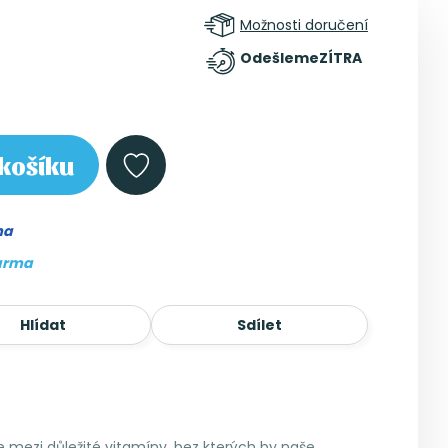
Možnosti doručení
Odešleme
ZÍTRA
košíku
ma
arma
Hlídat
Sdílet
 mezi důležité vitamíny, bez kterých by naše