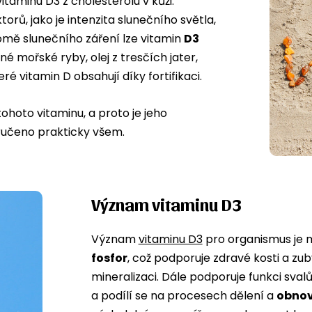
itaminu D3 z cholesterolu v kůži.
orů, jako je intenzita slunečního světla,
omě slunečního záření lze vitamin
D3
čné mořské ryby, olej z tresčích jater,
 vitamin D obsahují díky fortifikaci.
ohoto vitaminu, a proto je jeho
učeno prakticky všem.
Význam vitaminu D3
Význam
vitaminu D3
pro organismus je 
fosfor
, což podporuje zdravé kosti a zub
mineralizaci. Dále podporuje funkci sval
a podílí se na procesech dělení a
obnov