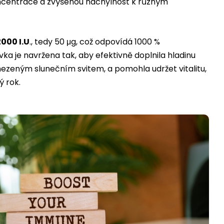
ncentrace a zvýšenou náchylnost k různým
000 I.U
., tedy 50 μg, což odpovídá 1000 %
a je navržena tak, aby efektivně doplnila hladinu
omezeným slunečním svitem, a pomohla udržet vitalitu,
ý rok.