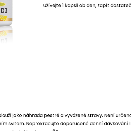
Užívejte 1 kapsli ob den, zapít dosta
ouží jako náhrada pestré a vyvážené stravy. Není určeno 
ím svitem. Nepřekračujte doporučené denní dávkování 1 