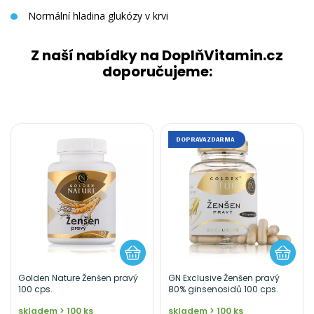
Normální hladina glukózy v krvi
Z naší nabídky na DoplňVitamin.cz
doporučujeme:
DOPRAVA ZDARMA
Golden Nature Ženšen pravý
GN Exclusive Ženšen pravý
100 cps.
80% ginsenosidů 100 cps.
skladem > 100 ks
skladem > 100 ks