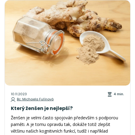
vyjmenujeme.
10.11.2023
4 min.
Bc. Michaela Fulínová
Který ženšen je nejlepší?
Ženšen je velmi často spojován především s podporou
paměti. A je tomu opravdu tak, dokáže totiž zlepšit
většinu našich kognitivních funkcí, tudíž i například