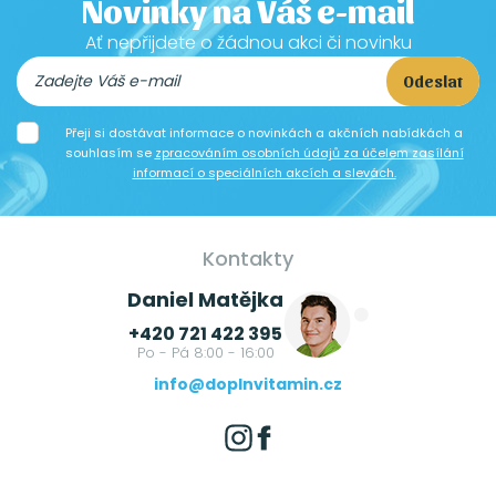
Novinky na Váš e-mail
Ať nepřijdete o žádnou akci či novinku
Odeslat
Přeji si dostávat informace o novinkách a akčních nabídkách a
souhlasím se
zpracováním osobních údajů za účelem zasílání
informací o speciálních akcích a slevách.
Kontakty
Daniel Matějka
+420 721 422 395
Po - Pá 8:00 - 16:00
info@doplnvitamin.cz