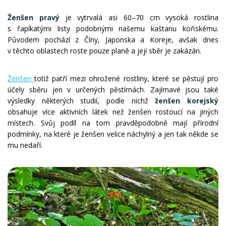
Ženšen pravý
je vytrvalá asi 60–70 cm vysoká rostlina
s řapíkatými listy podobnými našemu kaštanu koňskému.
Původem pochází z Číny, Japonska a Koreje, avšak dnes
v těchto oblastech roste pouze planě a její sběr je zakázán.
Ženšen
totiž patří mezi ohrožené rostliny, které se pěstují pro
účely sběru jen v určených pěstírnách. Zajímavé jsou také
výsledky některých studií, podle nichž
ženšen korejský
obsahuje více aktivních látek než ženšen rostoucí na jiných
místech. Svůj podíl na tom pravděpodobně mají přírodní
podmínky, na které je ženšen velice náchylný a jen tak někde se
mu nedaří.