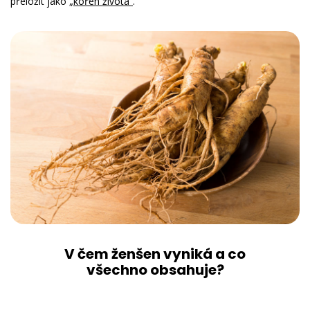
přeložit jako
„kořen života“
.
V čem ženšen vyniká a co
všechno obsahuje?