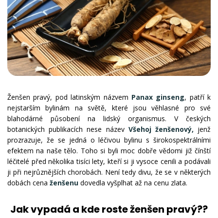
Ženšen pravý, pod latinským názvem
Panax ginseng
, patří k
nejstarším bylinám na světě, které jsou věhlasné pro své
blahodárné působení na lidský organismus. V českých
botanických publikacích nese název
Všehoj ženšenový,
jenž
prozrazuje, že se jedná o léčivou bylinu s širokospektrálními
efektem na naše tělo. Toho si byli moc dobře vědomi již čínští
léčitelé před několika tisíci lety, kteří si ji vysoce cenili a podávali
ji při nejrůznějších chorobách. Není tedy divu, že se v některých
dobách cena
ženšenu
dovedla vyšplhat až na cenu zlata.
Jak vypadá a kde roste ženšen pravý??