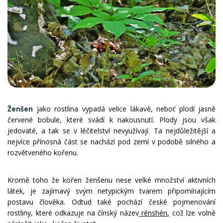
Ženšen
jako rostlina vypadá velice lákavě, neboť plodí jasně
červené bobule, které svádí k nakousnutí. Plody jsou však
jedovaté, a tak se v léčitelství nevyužívají. Ta nejdůležitější a
nejvíce přínosná část se nachází pod zemí v podobě silného a
rozvětveného kořenu.
Kromě toho že kořen ženšenu nese velké množství aktivních
látek, je zajímavý svým netypickým tvarem připomínajícím
postavu člověka. Odtud také pochází české pojmenování
rostliny, které odkazuje na čínský název
rénshén,
což lze volně