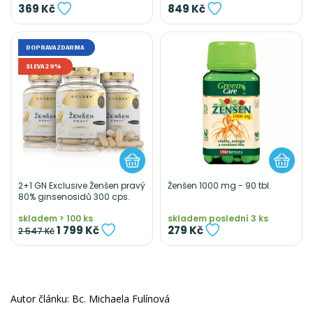
369 Kč
849 Kč
DOPRAVA ZDARMA
SLEVA 29%
2+1 GN Exclusive Ženšen pravý
Ženšen 1000 mg - 90 tbl.
80% ginsenosidů 300 cps.
skladem > 100 ks
skladem poslední 3 ks
1 799 Kč
279 Kč
2 547 Kč
Autor článku: Bc. Michaela Fulínová