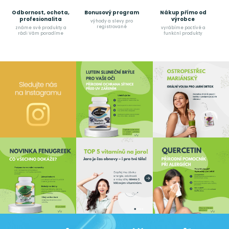
Odbornost, ochota,
Bonusový program
Nákup přímo od
profesionalita
výrobce
výhody a slevy pro
registrované
známe své produkty a
vyrábíme poctívé a
rádi Vám poradíme
funkční produkty