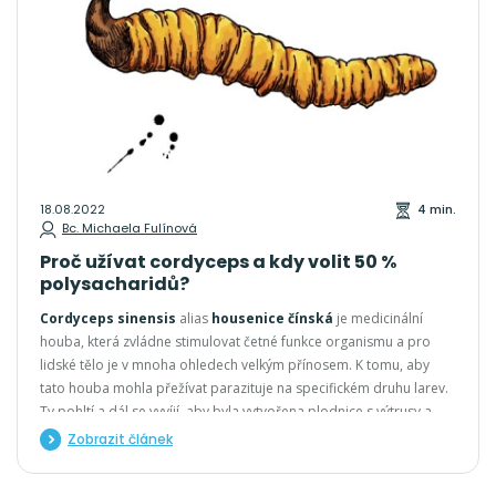
18.08.2022
4 min.
Bc. Michaela Fulínová
Proč užívat cordyceps a kdy volit 50 %
polysacharidů?
Cordyceps sinensis
alias
housenice čínská
je medicinální
houba, která zvládne stimulovat četné funkce organismu a pro
lidské tělo je v mnoha ohledech velkým přínosem. K tomu, aby
tato houba mohla přežívat parazituje na specifickém druhu larev.
Ty pohltí a dál se vyvíjí, aby byla vytvořena plodnice s výtrusy a
celý proces se mohl znovu opakovat. Již dávno v Číně a Tiberu,
Zobrazit článek
kde má cordyceps své místo původu, vědí, že obsahuje vícero
biologicky aktivních složek. Všechny tyto látky si v dnešním článku