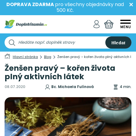
DOPRAVA ZDARMA
pro všechny objednávky nad
500 Kč.
Hledat
Hlavní stránka
Blog
Ženšen pravý – kořen života plný aktivních lát
Ženšen pravý – kořen života
plný aktivních látek
08.07.2020
Bc. Michaela Fulínová
4 min.