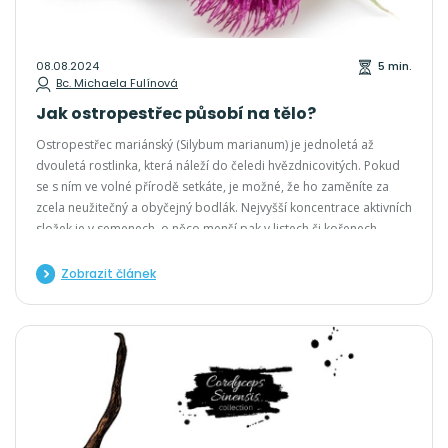
08.08.2024
5 min.
Bc. Michaela Fulínová
Jak ostropestřec působí na tělo?
Ostropestřec mariánský (Silybum marianum) je jednoletá až
dvouletá rostlinka, která náleží do čeledi hvězdnicovitých. Pokud
se s ním ve volné přírodě setkáte, je možné, že ho zaměníte za
zcela neužitečný a obyčejný bodlák. Nejvyšší koncentrace aktivních
složek je v semenech, o něco menší pak v listech či kořenech.
Zobrazit článek