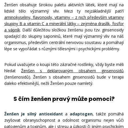
Ženšen obsahuje širokou paletu aktivních látek, které mají na
lidské tělo významný vliv. Mezi ty nejzákladnější patří
aminokyseliny, flavonoidy, vitaminy – z nich především vitaminy
skupiny B a vitamin C a minerální látky – zejména draslík, fosfor
a vápník
. Další důležitou složkou ženšenu jsou tzv. ginsenosidy
spadající do skupiny saponinů, které mají významný vliv na náš
organismus, především centrální nervovou soustavu a pomáhají
lépe se vypořádat s různými tělesnými i psychickými problémy.
Pokud uvažujete o koupi této zázračné rostlinky, vždy byste měli
hledat
Ženšen s deklarovaným obsahem ginsenosidů
(ženšenosidů). Ženšen s obsahem ginsenosidů bude v terapii
daleko efektivnější, nežli Ženšen pouze namletý.
S čím ženšen pravý může pomoci?
Ženšen je silný antioxidant
a
adaptogen
, takže pomáhá
zvyšovat obranyschopnost a odolnost organismu nejen vůči
patogenům a toxinům, ale i stresu a úzkosti či jiným psychickým