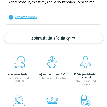
koncentraci, rychlost myšlení a soustředění. Ženšen má
pozitivní vliv jak na psychickou, tak fyzickou stránku
člověka, a dle studií je také adaptogenem, který
Zobrazit článek
podněcuje imunitní systém, jelikož zvyšuje počet buněk,
které jsou odpovědné za naši vlastní obranyschopnost.
Zobrazit další články
Bleskové dodání
Výhodná balení 2+1
1000+ pozitivních
recenzí
zboží máme opravdu
Nakup více, zaplať méně
skladem
zákazníci u nás rádi
nakupují