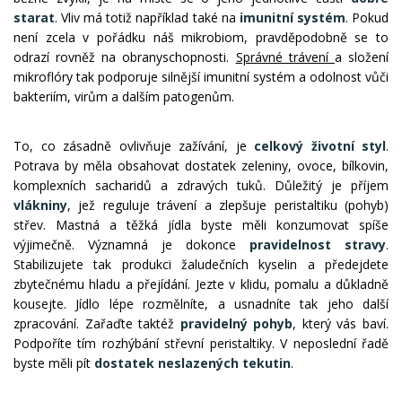
starat
. Vliv má totiž například také na
imunitní systém
. Pokud
není zcela v pořádku náš mikrobiom, pravděpodobně se to
odrazí rovněž na obranyschopnosti.
Správné trávení
a složení
mikroflóry tak podporuje silnější imunitní systém a odolnost vůči
bakteriím, virům a dalším patogenům.
To, co zásadně ovlivňuje zažívání, je
celkový životní styl
.
Potrava by měla obsahovat dostatek zeleniny, ovoce, bílkovin,
komplexních sacharidů a zdravých tuků. Důležitý je příjem
vlákniny
, jež reguluje trávení a zlepšuje peristaltiku (pohyb)
střev. Mastná a těžká jídla byste měli konzumovat spíše
výjimečně. Významná je dokonce
pravidelnost stravy
.
Stabilizujete tak produkci žaludečních kyselin a předejdete
zbytečnému hladu a přejídání. Jezte v klidu, pomalu a důkladně
kousejte. Jídlo lépe rozmělníte, a usnadníte tak jeho další
zpracování. Zařaďte taktéž
pravidelný pohyb
, který vás baví.
Podpoříte tím rozhýbání střevní peristaltiky. V neposlední řadě
byste měli pít
dostatek neslazených tekutin
.