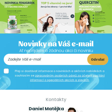
Novinky na Váš e-mail
Ať nepřijdete o žádnou akci či novinku
Odeslat
Přeji si dostávat informace o novinkách a akčních nabídkách a
souhlasím se
zpracováním osobních údajů za účelem zasílání
informací o speciálních akcích a slevách.
Kontakty
Daniel Matějka