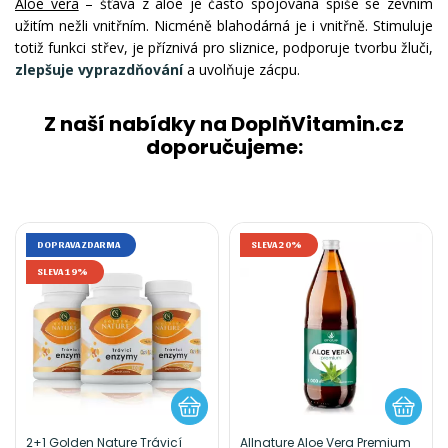
Aloe vera
– šťáva z aloe je často spojována spíše se zevním
užitím nežli vnitřním. Nicméně blahodárná je i vnitřně. Stimuluje
totiž funkci střev, je příznivá pro sliznice, podporuje tvorbu žluči,
zlepšuje vyprazdňování
a uvolňuje zácpu.
Z naší nabídky na DoplňVitamin.cz
doporučujeme:
DOPRAVA ZDARMA
SLEVA 20%
SLEVA 19%
2+1 Golden Nature Trávicí
Allnature Aloe Vera Premium