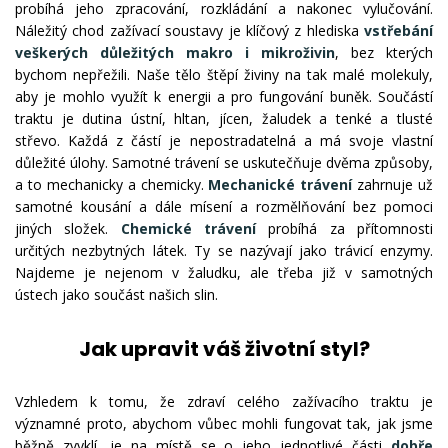
probíhá jeho zpracování, rozkládání a nakonec vylučování.
Náležitý chod zažívací soustavy je klíčový z hlediska
vstřebání
veškerých důležitých makro i mikroživin
, bez kterých
bychom nepřežili. Naše tělo štěpí živiny na tak malé molekuly,
aby je mohlo využít k energii a pro fungování buněk. Součástí
traktu je dutina ústní, hltan, jícen, žaludek a tenké a tlusté
střevo. Každá z částí je nepostradatelná a má svoje vlastní
důležité úlohy. Samotné trávení se uskutečňuje dvěma způsoby,
a to mechanicky a chemicky.
Mechanické trávení
zahrnuje už
samotné kousání a dále mísení a rozmělňování bez pomoci
jiných složek.
Chemické trávení
probíhá za přítomnosti
určitých nezbytných látek. Ty se nazývají jako trávicí enzymy.
Najdeme je nejenom v žaludku, ale třeba již v samotných
ústech jako součást našich slin.
Jak upravit váš životní styl?
Vzhledem k tomu, že zdraví celého zažívacího traktu je
významné proto, abychom vůbec mohli fungovat tak, jak jsme
běžně zvyklí, je na místě se o jeho jednotlivé části
dobře