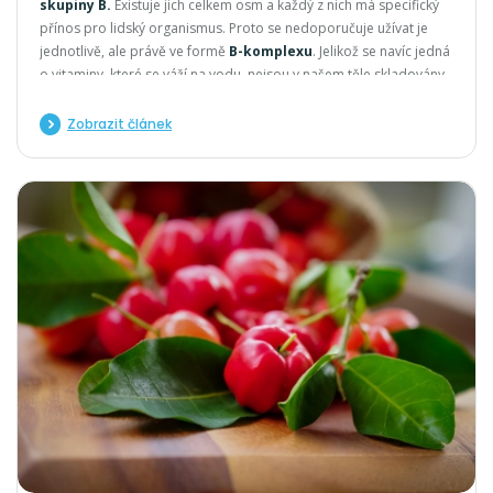
skupiny B.
Existuje jich celkem osm a každý z nich má specifický
přínos pro lidský organismus. Proto se nedoporučuje užívat je
jednotlivě, ale právě ve formě
B-komplexu
. Jelikož se navíc jedná
o vitaminy, které se váží na vodu, nejsou v našem těle skladovány
a postupně je vylučujeme močí. Důležité tedy je, získávat je
pravidelně z potravy či doplňků stravy s obsahem vitaminu B.
Zobrazit článek