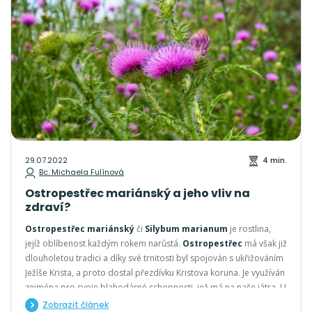
29.07.2022
4 min.
Bc. Michaela Fulínová
Ostropestřec mariánský a jeho vliv na
zdraví?
Ostropestřec mariánský
či
Silybum marianum
je rostlina,
jejíž oblíbenost každým rokem narůstá.
Ostropestřec
má však již
dlouholetou tradici a díky své trnitosti byl spojován s ukřižováním
Ježíše Krista, a proto dostal přezdívku Kristova koruna. Je využíván
zejména pro svoje blahodárné schopnosti, jež má na naše játra. U
nás se s ním setkáme v nepřeberném množství podob.
Zobrazit článek