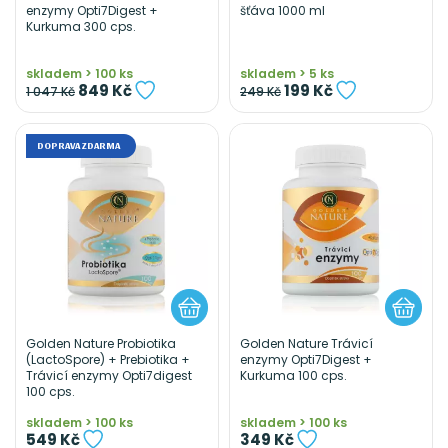
enzymy Opti7Digest +
šťáva 1000 ml
Kurkuma 300 cps.
skladem > 100 ks
skladem > 5 ks
849 Kč
199 Kč
1 047 Kč
249 Kč
DOPRAVA ZDARMA
Golden Nature Probiotika
Golden Nature Trávicí
(LactoSpore) + Prebiotika +
enzymy Opti7Digest +
Trávicí enzymy Opti7digest
Kurkuma 100 cps.
100 cps.
skladem > 100 ks
skladem > 100 ks
549 Kč
349 Kč