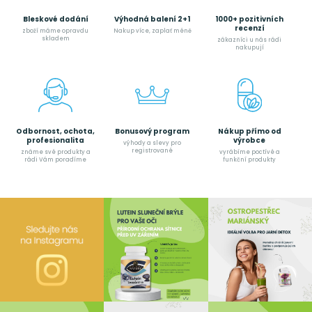
Bleskové dodání
Výhodná balení 2+1
1000+ pozitivních
recenzí
zboží máme opravdu
Nakup více, zaplať méně
skladem
zákazníci u nás rádi
nakupují
Odbornost, ochota,
Bonusový program
Nákup přímo od
profesionalita
výrobce
výhody a slevy pro
registrované
známe své produkty a
vyrábíme poctívé a
rádi Vám poradíme
funkční produkty