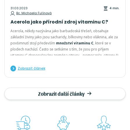
31.03.2023
4 min.
Bc. Michaela Fulínová
Acerola jako přírodní zdroj vitaminu C?
Acerola, někdy nazývána jako barbadoská třešeň, obsahuje
základní živiny jako jsou sacharidy, bílkoviny nebo vláknina, ale za
povšimnutí stojí především
množství vitaminu C
, které se v
plodech nachází. Často se setkáme s tím, že jsou pro příjem
vitaminu C doporučovány zejména citrusy – pomeranče, citrony či
grepy. Co se týče samotné aceroly, tak z,ralé plody mají přibližně
4,5 % vitaminu C, což je asi 30x více než u pomerančů.
Zobrazit článek
Zobrazit další články