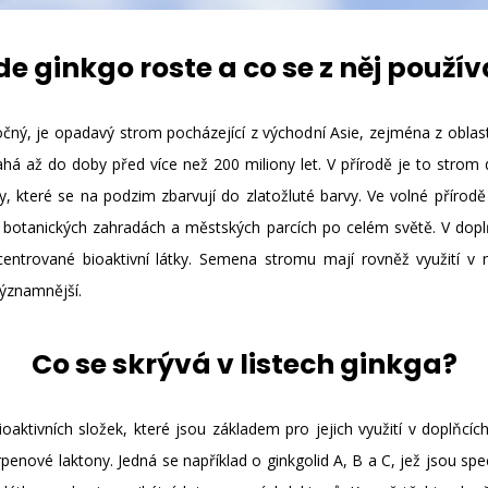
de ginkgo roste a co se z něj použív
očný, je opadavý strom pocházející z východní Asie, zejména z oblast
sahá až do doby před více než 200 miliony let. V přírodě je to strom d
sty, které se na podzim zbarvují do zlatožluté barvy. Ve volné přírod
botanických zahradách a městských parcích po celém světě. V doplňc
ncentrované bioaktivní látky. Semena stromu mají rovněž využití v n
významnější.
Co se skrývá v listech ginkga?
bioaktivních složek, které jsou základem pro jejich využití v doplňcíc
erpenové laktony. Jedná se například o ginkgolid A, B a C, jež jsou spec