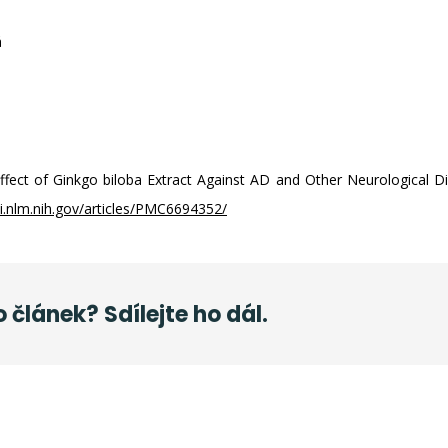
á
fect of Ginkgo biloba Extract Against AD and Other Neurological Diso
bi.nlm.nih.gov/articles/PMC6694352/
o článek? Sdílejte ho dál.