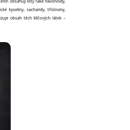
enin obsahují listy také flavonoidy,
 kyseliny, sacharidy, třísloviny,
zuje obsah těch klíčových látek –