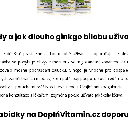
y a jak dlouho ginkgo bilobu užív
ů je důležité pravidelné a dlouhodobé užívání – doporučuje se al
dávka se pohybuje obvykle mezi 60–240mg standardizovaného ext
izovalo možné podráždění žaludku. Ginkgo je vhodné pro dospělé 
ných zaměstnáních nebo ty, kteří potřebují podpořit soustředění a
osoby s poruchami srážlivosti krve nebo užívající antikoagulancia – 
dná konzultace s lékařem, zejména pokud užíváte jakákoliv léčiva.
nabídky na DoplňVitamin.cz dopor