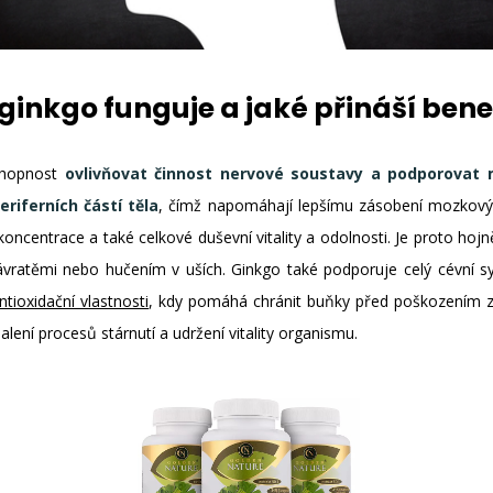
ginkgo funguje a jaké přináší bene
schopnost
ovlivňovat činnost nervové soustavy a podporovat 
riferních částí těla
, čímž napomáhají lepšímu zásobení mozkovýc
oncentrace a také celkové duševní vitality a odolnosti. Je proto hojně
ávratěmi nebo hučením v uších. Ginkgo také podporuje celý cévní s
ntioxidační vlastnosti
, kdy pomáhá chránit buňky před poškozením z
lení procesů stárnutí a udržení vitality organismu.