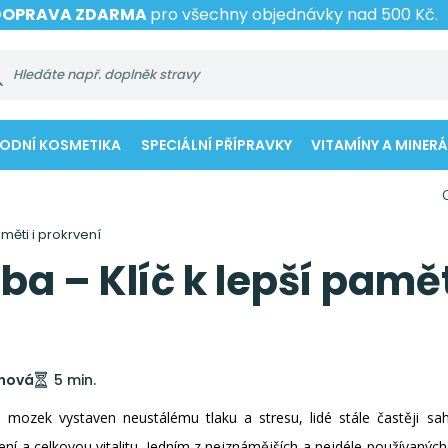
DOPRAVA ZDARMA
pro všechny objednávky nad 500 Kč.
RODNÍ KOSMETIKA
SPECIÁLNÍ PŘÍPRAVKY
VITAMÍNY A MINERÁ
aměti i prokrvení
ba – Klíč k lepší pamět
ínová
5 min.
mozek vystaven neustálému tlaku a stresu, lidé stále častěji saha
vení a celkovou vitalitu. Jedním z nejznámějších a nejdéle používanýc