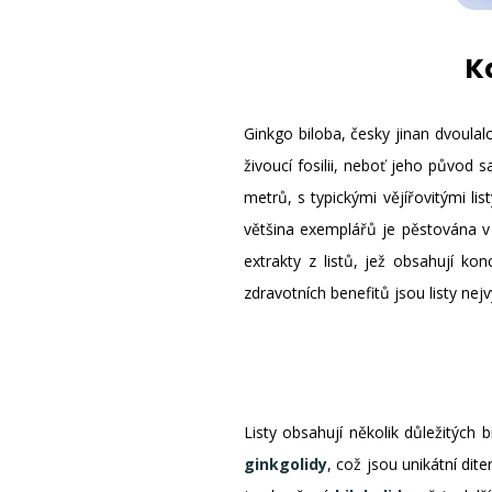
K
Ginkgo biloba, česky jinan dvoulal
živoucí fosilii, neboť jeho původ 
metrů, s typickými vějířovitými li
většina exemplářů je pěstována v 
extrakty z listů, jež obsahují ko
zdravotních benefitů jsou listy nej
Listy obsahují několik důležitých 
ginkgolidy
, což jsou unikátní dit