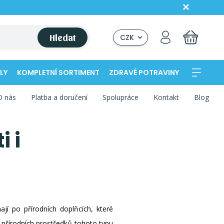
Hledat
CZK
LY
KOMPLETNÍ SORTIMENT
ZDRAVÉ POTRAVINY
O nás
Platba a doručení
Spolupráce
Kontakt
Blog
i i
jí po přírodních doplňcích, které
h přírodních prostředků tohoto typu