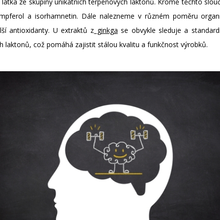
ší látka ze skupiny unikátních terpenových laktonů. Kromě těchto slouč
aempferol a isorhamnetin. Dále nalezneme v různém poměru organické
lší antioxidanty. U extraktů z
ginkga
se obvykle sleduje a standardi
 laktonů, což pomáhá zajistit stálou kvalitu a funkčnost výrobků.