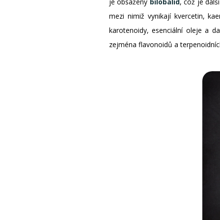
je obsažený
bilobalid
, což je dal
mezi nimiž vynikají kvercetin, k
karotenoidy, esenciální oleje a da
zejména flavonoidů a terpenoidních