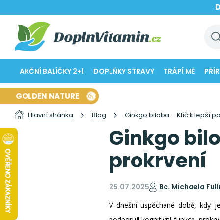
AKČNÍ BALÍČKY 2+1
DOPLŇKY STRAVY
TRÁPÍ MĚ
PŘÍ
GOLDEN NATURE
Hlavní stránka
Blog
Ginkgo biloba – Klíč k lepší p
Ginkgo bilo
prokrvení
25.07.2025
Bc. Michaela Ful
V dnešní uspěchané době, kdy je 
podporují kognitivní funkce, prokr