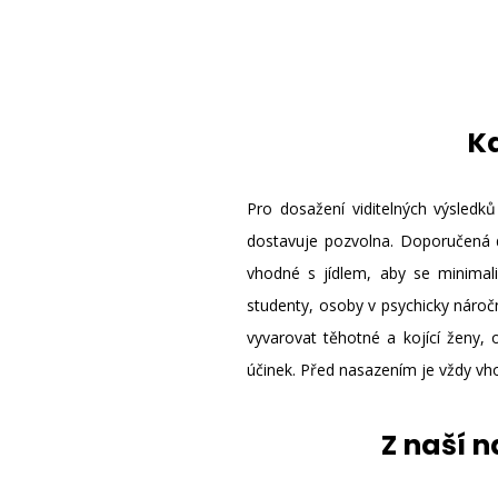
Kd
Pro dosažení viditelných výsledk
dostavuje pozvolna. Doporučená 
vhodné s jídlem, aby se minimal
studenty, osoby v psychicky nároč
vyvarovat těhotné a kojící ženy, 
účinek. Před nasazením je vždy vho
Z naší 