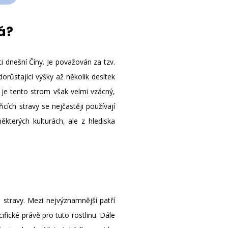
á?
i dnešní Číny. Je považován za tzv.
orůstající výšky až několik desítek
ě je tento strom však velmi vzácný,
ích stravy se nejčastěji používají
ěkterých kulturách, ale z hlediska
h stravy. Mezi nejvýznamnější patří
ifické právě pro tuto rostlinu. Dále