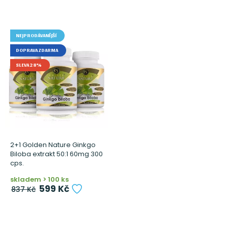
NEJPRODÁVANĚJŠÍ
DOPRAVA ZDARMA
SLEVA 28%
2+1 Golden Nature Ginkgo
Biloba extrakt 50:1 60mg 300
cps.
skladem > 100 ks
599 Kč
837 Kč