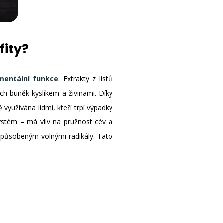
fity?
mentální funkce
. Extrakty z listů
h buněk kyslíkem a živinami. Díky
 využívána lidmi, kteří trpí výpadky
ystém – má vliv na pružnost cév a
působeným volnými radikály. Tato