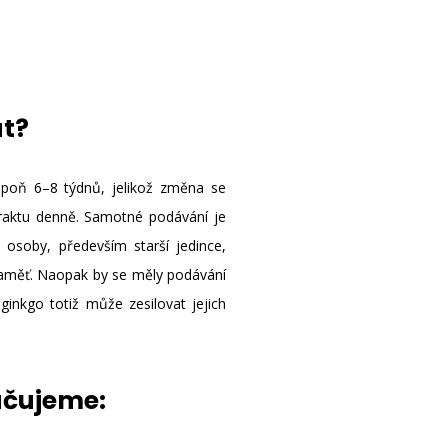
at?
espoň 6–8 týdnů, jelikož změna se
raktu denně. Samotné podávání je
osoby, především starší jedince,
 paměť. Naopak by se měly podávání
ginkgo totiž může zesilovat jejich
učujeme: