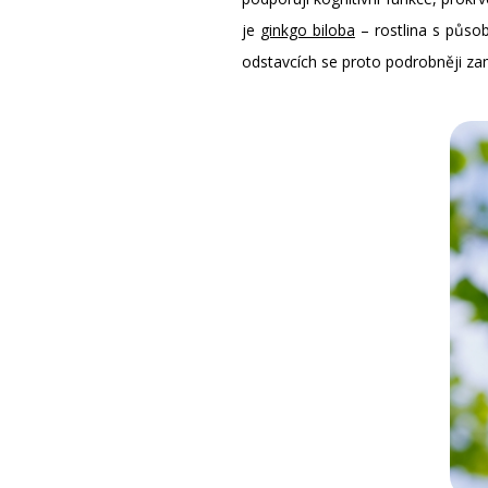
je
ginkgo biloba
– rostlina s působ
odstavcích se proto podrobněji zamě