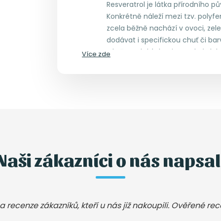
Resveratrol je látka přírodního pů
Konkrétně náleží mezi tzv. polyfe
zcela běžně nachází v ovoci, zel
dodávat i specifickou chuť či bar
v kořenech kýchavice. Od té doby
Více zde
mít resveratrol pro lidský organ
Naši zákazníci o nás napsal
a recenze zákazníků, kteří u nás již nakoupili. Ověřené re