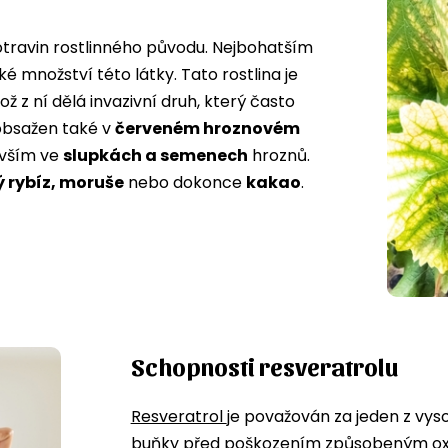
otravin rostlinného původu. Nejbohatším
ké množství této látky. Tato rostlina je
ž z ní dělá invazivní druh, který často
l obsažen také v
červeném hroznovém
evším ve
slupkách a semenech
hroznů.
ý rybíz, moruše
nebo dokonce
kakao
.
Schopnosti resveratrolu
Resveratrol
je považován za jeden z vys
buňky před poškozením způsobeným oxi