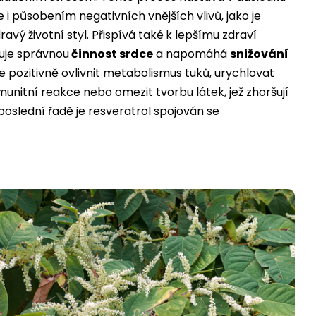
i působením negativních vnějších vlivů, jako je
vý životní styl. Přispívá také
k lepšímu zdraví
uje správnou
činnost srdce
a napomáhá
snižování
 pozitivně ovlivnit metabolismus tuků, urychlovat
munitní reakce nebo omezit tvorbu látek, jež zhoršují
poslední řadě je resveratrol spojován se