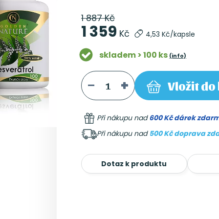
1 887 Kč
1 359
Kč
4,53 Kč/kapsle
skladem > 100 ks
(info)
Vložit
do 
Při nákupu nad
600 Kč dárek zdar
Při nákupu nad
500 Kč doprava zd
Dotaz k produktu