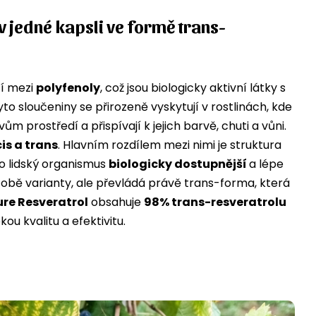
v jedné kapsli ve formě trans-
cí mezi
polyfenoly
, což jsou biologicky aktivní látky s
to sloučeniny se přirozeně vyskytují v rostlinách, kde
ům prostředí a přispívají k jejich barvě, chuti a vůni.
cis a trans
. Hlavním rozdílem mezi nimi je struktura
ro lidský organismus
biologicky dostupnější
a lépe
 obě varianty, ale převládá právě trans-forma, která
re Resveratrol
obsahuje
98% trans-resveratrolu
kou kvalitu a efektivitu.