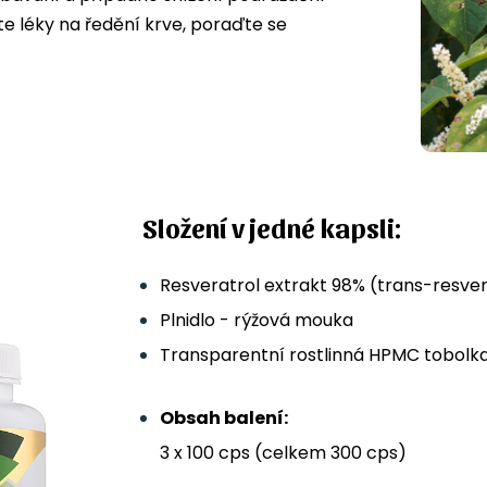
te léky na ředění krve, poraďte se
Složení v jedné kapsli:
Resveratrol extrakt 98% (trans-resve
Plnidlo - rýžová mouka
Transparentní rostlinná HPMC tobolk
Obsah balení:
3 x 100 cps (celkem 300 cps)