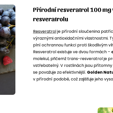
Přírodní resveratrol 100 mg 
resveratrolu
Resveratrol
je přírodní sloučenina patří
výraznými antioxidačními vlastnostmi. Ty
plní ochrannou funkci proti škodlivým vliv
Resveratrol existuje ve dvou formách –
molekul, přičemž trans-resveratrol je p
vstřebatelný. V rostlinách jsou přítomny
se považuje za efektivnější.
Golden Natu
v přírodní podobě, což zajišťuje jeho vyso