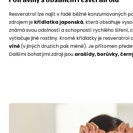
Resveratrol lze najít v řadě běžně konzumovaných p
zdrojem je
křídlatka japonská
, která obsahuje vyso
známá svou odolností a schopností rychlého šíření, co
vytlačuje jiné rostliny. Kromě křídlatky je resveratro
víně
(v jiných druzích pak méně). Je přítomen před
Dalšími bohatými zdroji jsou
arašídy, borůvky, čern