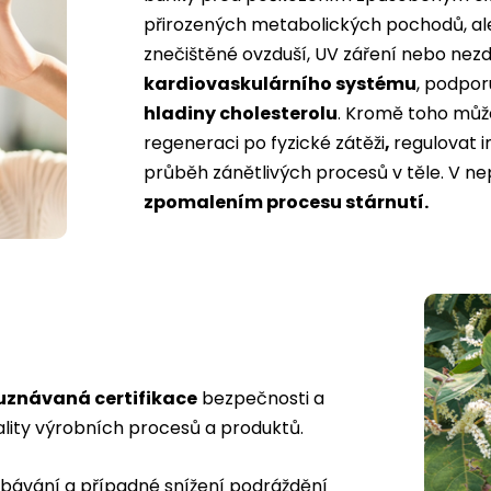
přirozených metabolických pochodů, ale 
znečištěné ovzduší, UV záření nebo nezdra
kardiovaskulárního systému
, podpor
hladiny cholesterolu
. Kromě toho může
regeneraci po fyzické zátěži
,
regulovat i
průběh zánětlivých procesů v těle. V ne
zpomalením procesu stárnutí.
uznávaná certifikace
bezpečnosti a
ality výrobních procesů a produktů.
třebávání a případné snížení podráždění