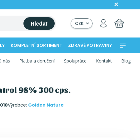
Hledat
CZK
LY
KOMPLETNÍ SORTIMENT
ZDRAVÉ POTRAVINY
O nás
Platba a doručení
Spolupráce
Kontakt
Blog
atrol 98% 300 cps.
010
Výrobce:
Golden Nature