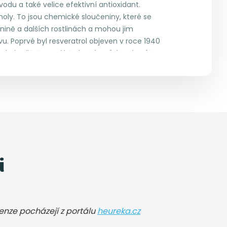
vodu a také velice efektivní antioxidant.
noly. To jsou chemické sloučeniny, které se
enině a dalších rostlinách a mohou jim
vu. Poprvé byl resveratrol objeven v roce 1940
 byla zjištěna celá řada přínosů, které může
ismus a jeho správné fungování.
i
cenze pocházejí z portálu
heureka.cz