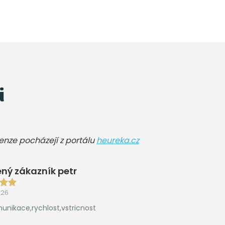
i
cenze pocházejí z portálu
heureka.cz
ný zákazník petr
026
unikace,rychlost,vstricnost