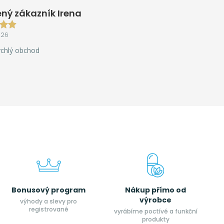
ný zákazník Irena
026
ychlý obchod
Bonusový program
Nákup přímo od
výrobce
výhody a slevy pro
registrované
vyrábíme poctívé a funkční
produkty