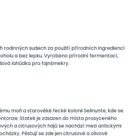
 rodinných sudech za použití přírodních ingrediencí
oholu a bez lepku. Vyrobeno přírodní fermentací,
dová lahůdka pro fajnšmekry.
ému moři a starověké řecké kolonii Selinunte, kde se
 Centonze. Statek je zasazen do místa prosyceného
vových a citrusových hájů se nachází mezi antickými
cházky. Pěstují se zde jen citrusové a olivové