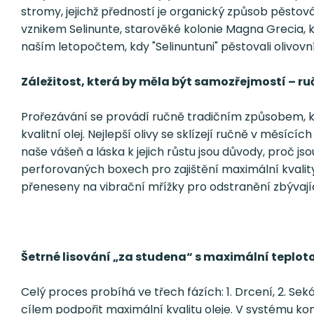
stromy, jejichž předností je organický způsob pěstování,
vznikem Selinunte, starověké kolonie Magna Grecia, k
naším letopočtem, kdy "Selinuntuni" pěstovali olivovník
Záležitost, která by měla být samozřejmostí – ruč
Prořezávání se provádí ručně tradičním způsobem, kt
kvalitní olej. Nejlepší olivy se sklízejí ručně v měsící
naše vášeň a láska k jejich růstu jsou důvody, proč j
perforovaných boxech pro zajištění maximální kvality.
přeneseny na vibrační mřížky pro odstranění zbývajíc
Šetrné lisování „za studena“ s maximální teplot
Celý proces probíhá ve třech fázích: 1. Drcení, 2. S
cílem podpořit maximální kvalitu oleje. V systému kont