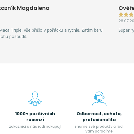
kazník Magdalena
Ověře
28.07.2
aca Triple, vše přišlo v pořádku a rychle. Zatím beru
Super r
mohu posoudit.
1000+ pozitivních
Odbornost, ochota,
recenzí
profesionalita
zákazníci u nás rádi nakupují
známe své produkty a rádi
Vám poradíme