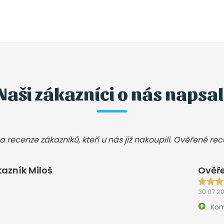
Naši zákazníci o nás napsal
a recenze zákazníků, kteří u nás již nakoupili. Ověřené re
azník Miloš
Ověře
30.07.2
Kom