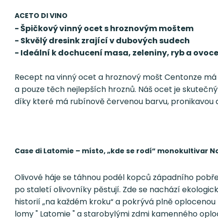
ACETO DI VINO
- Špičkový vinný ocet s hroznovým moštem
- Skvělý dresink zrající v dubových sudech
- Ideální k dochucení masa, zeleniny, ryb a ovoc
Recept na vinný ocet a hroznový mošt Centonze má je
a pouze těch nejlepších hroznů. Náš ocet je skutečn
díky které má rubínově červenou barvu, pronikavou a
Case di Latomie – místo, „kde se rodí“ monokultivar No
Olivové háje se táhnou podél kopců západního pobřeží 
po staletí olivovníky pěstují. Zde se nachází ekologi
historií „na každém kroku“ a pokrývá plně oplocenou 
lomy " Latomie " a starobylými zdmi kamenného oplocen