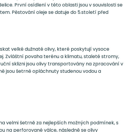
lice. První osídlení v této oblasti jsou v souvislosti se
m. Pěstování oleje se datuje do 5.století před
at velké dužnaté olivy, které poskytují vysoce
olej. Zvláštní povaha terénu a klimatu, staleté stromy,
uční sklizni jsou olivy transportovány na zpracování v
edně jsou šetrně opláchnuty studenou vodou a
děna velmi šetrně za nejlepších možných podmínek, s
nou na perforované válce, následně se olivy