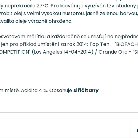
 nepřekročila 27°C. Pro lisování je využíván tzv. studený
obit olej s velmi vysokou hustotou, jasně zelenou barvo
kvalita oleje výrazně ohrožena.
losvětovém měřítku a každoročně se umisťují na nejpředn
jen pro příklad umístění za rok 2014: Top Ten - "BIOFA
COMPETITION" (Los Angeles 14-04-2014) / Grande Olio - 
 místě. Acidita 4 %. Obsahuje
siřičitany
.