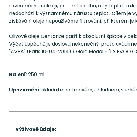
rovnoměrně nakrájí, přičemž se dbá, aby teplota nikdy
nedochází k významnému nárůstu teplot.. Cílem je vyr
získávání oleje nepoužíváme filtrování, při kterém je 
Olivové oleje Centonze patří k absolutní špičce v ce
Výčet úspěchů je doslova nekonečný, proto uvádíme 
"AVPA" (Paris 10-04-2014) / Gold Medal - "LA EVOO 
Balení:
250 ml
Upozornění:
skladujte na tmavém, chladném, suchém
Výživové údaje: