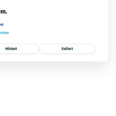
em.
ma
arma
Hlídat
Sdílet