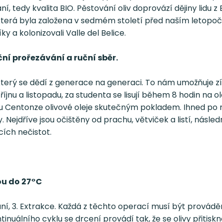
 tedy kvalita BIO. Pěstování oliv doprovází dějiny lidu z Be
terá byla založena v sedmém století před naším letopočte
y a kolonizovali Valle del Belice.
ní prořezávání a ruční sběr.
erý se dědí z generace na generaci. To nám umožňuje získ
ch říjnu a listopadu, za studenta se lisují během 8 hodin na 
sou Centonze olivové oleje skutečným pokladem. Ihned po r
 Nejdříve jsou očištěny od prachu, větviček a listí, násl
ích nečistot.
ou do 27°C
ekání, 3. Extrakce. Každá z těchto operací musí být prová
inuálního cyklu se drcení provádí tak, že se olivy přitisk