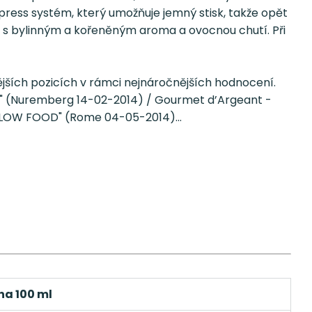
 press systém, který umožňuje jemný stisk, takže opět
u, s bylinným a kořeněným aroma a ovocnou chutí. Při
ějších pozicích v rámci nejnáročnějších hodnocení.
CH" (Nuremberg 14-02-2014) / Gourmet d’Argeant -
"SLOW FOOD" (Rome 04-05-2014)...
na 100 ml