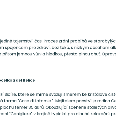
e
diné tajemství: čas. Proces zrání probíhá ve starobylých
ým spojencem pro zdraví, bez tuků, s nízkým obsahem alk
 přitom jemnou vůni a hladkou, přesto plnou chuť. Oprav
cellara del Belice
Sicílie, které se mírně svažují směrem ke křišťálově čist
cká farma "Case di Latomie ". Majitelem panství je rodina
plochu téměř 35 akrů. Okouzlující scenérie staletých oli
í "Conigliere" v krajině typické pro dlouhé relaxační pro