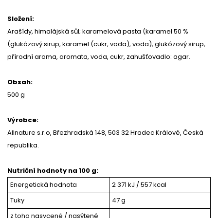
Složení:
Arašídy, himalájská sůl; karamelová pasta (karamel 50 %
(glukózový sirup, karamel (cukr, voda), voda), glukózový sirup,
přírodní aroma, aromata, voda, cukr, zahušťovadlo: agar.
Obsah:
500 g
Výrobce:
Allnature s.r.o, Březhradská 148, 503 32 Hradec Králové, Česká
republika.
Nutriční hodnoty na 100 g:
Energetická hodnota
2 371 kJ / 557 kcal
Tuky
47 g
z toho nasycené / nasýtené