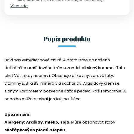
Více zde
Popis produktu
Baví nás vymýšlet nové chutě. A proto jsme do našeho
delikátního arašídového krému zamíchali slaný karamel. Tato
chuť Vás nikdy neomrzí. Obsahuje bílkoviny, zdravé tuky,
vitamíny E, B1 a B3, minerály a sacharidy. Arašídový krém se
slaným karamelem pozvedne každé pečivo, kaši i smoothie. A
nebo ho můžete mlsat jen tak, na lžičce.
Upozornění:
Alergeny: Arašídy, mléko, sója
. Může obsahovat stopy
skořápkových plodů
a
lepku
.