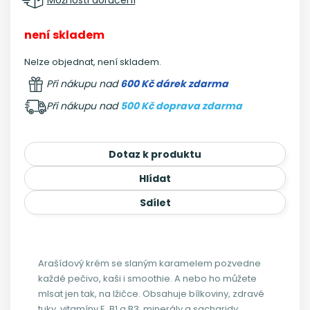
není skladem
Nelze objednat, není skladem.
Při nákupu nad
600 Kč dárek zdarma
Při nákupu nad
500 Kč doprava zdarma
Dotaz k produktu
Hlídat
Sdílet
Arašídový krém se slaným karamelem pozvedne
každé pečivo, kaši i smoothie. A nebo ho můžete
mlsat jen tak, na lžičce. Obsahuje bílkoviny, zdravé
tuky, vitamíny E, B1 a B3, minerály a sacharidy.