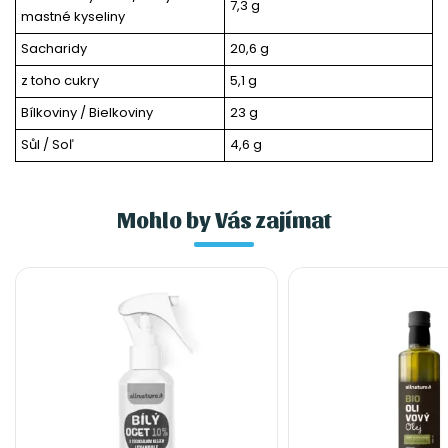
7,3 g
mastné kyseliny
Sacharidy
20,6 g
z toho cukry
5,1 g
Bílkoviny / Bielkoviny
23 g
Sůl / Soľ
4,6 g
Mohlo by Vás zajímat