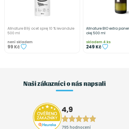
Allnature Bílý ocet sprej 10 % levandule
Allnature BIO extra pane
500 ml
olej 500 ml
není skladem
skladem 4 ks
99 Kč
249 Kč
Naši zákazníci o nás napsali
4,9
795 hodnocení