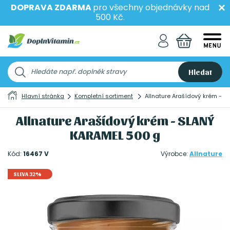
DOPRAVA ZDARMA
pro všechny objednávky nad
500 Kč.
Hledat
Hlavní stránka
Kompletní sortiment
Allnature Arašídový krém - 
Allnature Arašídový krém - SLANÝ
KARAMEL 500 g
Kód:
16467 V
Výrobce:
Allnature
SLEVA 32%