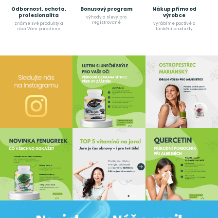
Odbornost, ochota,
Bonusový program
Nákup přímo od
profesionalita
výrobce
výhody a slevy pro
registrované
známe své produkty a
vyrábíme poctívé a
rádi Vám poradíme
funkční produkty