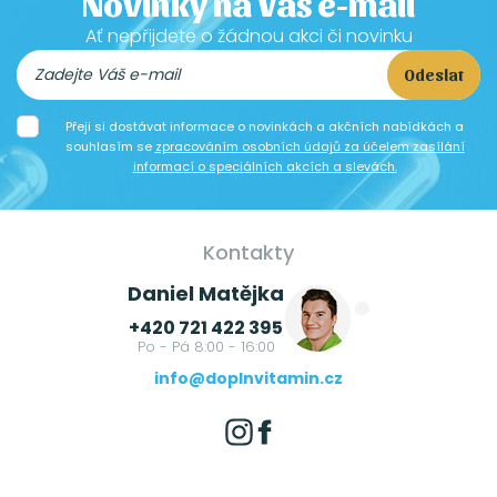
Novinky na Váš e-mail
Ať nepřijdete o žádnou akci či novinku
Odeslat
Přeji si dostávat informace o novinkách a akčních nabídkách a
souhlasím se
zpracováním osobních údajů za účelem zasílání
informací o speciálních akcích a slevách.
Kontakty
Daniel Matějka
+420 721 422 395
Po - Pá 8:00 - 16:00
info@doplnvitamin.cz