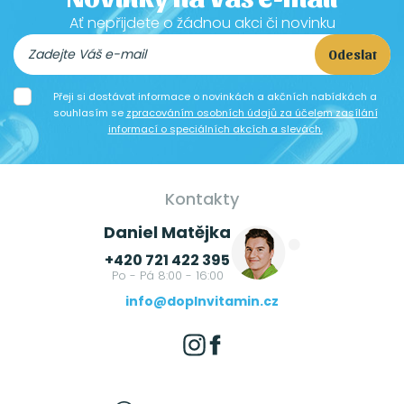
Ať nepřijdete o žádnou akci či novinku
Odeslat
Přeji si dostávat informace o novinkách a akčních nabídkách a
souhlasím se
zpracováním osobních údajů za účelem zasílání
informací o speciálních akcích a slevách.
Kontakty
Daniel Matějka
+420 721 422 395
Po - Pá 8:00 - 16:00
info@doplnvitamin.cz