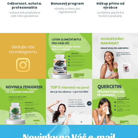
Odbornost, ochota,
Bonusový program
Nákup přímo od
profesionalita
výrobce
výhody a slevy pro
registrované
známe své produkty a
vyrábíme poctívé a
rádi Vám poradíme
funkční produkty
Novinky na Váš e-mail