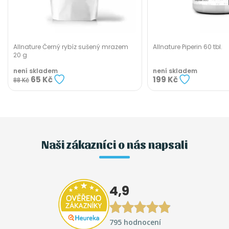
Allnature Černý rybíz sušený mrazem
Allnature Piperin 60 tbl.
20 g
není skladem
není skladem
65 Kč
199 Kč
88 Kč
Naši zákazníci o nás napsali
4,9
795 hodnocení