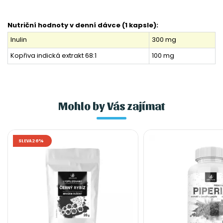
Nutriční hodnoty v denní dávce (1 kapsle):
Inulin
300 mg
Kopřiva indická extrakt 68:1
100 mg
Mohlo by Vás zajímat
SLEVA 26%