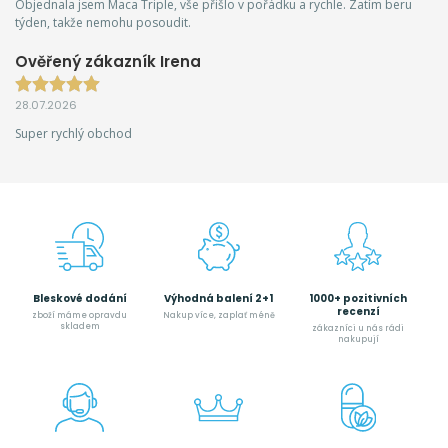
Objednala jsem Maca Triple, vše přišlo v pořádku a rychle. Zatím beru
týden, takže nemohu posoudit.
Ověřený zákazník Irena
28.07.2026
Super rychlý obchod
Bleskové dodání
Výhodná balení 2+1
1000+ pozitivních
recenzí
zboží máme opravdu
Nakup více, zaplať méně
skladem
zákazníci u nás rádi
nakupují