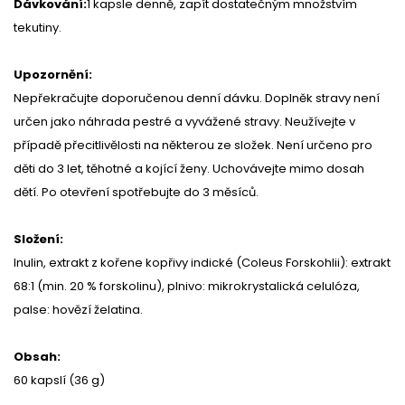
Dávkování:
1 kapsle denně, zapít dostatečným množstvím
tekutiny.
Upozornění:
Nepřekračujte doporučenou denní dávku. Doplněk stravy není
určen jako náhrada pestré a vyvážené stravy. Neužívejte v
případě přecitlivělosti na některou ze složek. Není určeno pro
děti do 3 let, těhotné a kojící ženy. Uchovávejte mimo dosah
dětí. Po otevření spotřebujte do 3 měsíců.
Složení:
Inulin, extrakt z kořene kopřivy indické (Coleus Forskohlii): extrakt
68:1 (min. 20 % forskolinu), plnivo: mikrokrystalická celulóza,
palse: hovězí želatina.
Obsah:
60 kapslí (36 g)