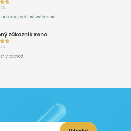
026
unikace,rychlost,vstricnost
ný zákazník Irena
026
ychlý obchod
Odeslat