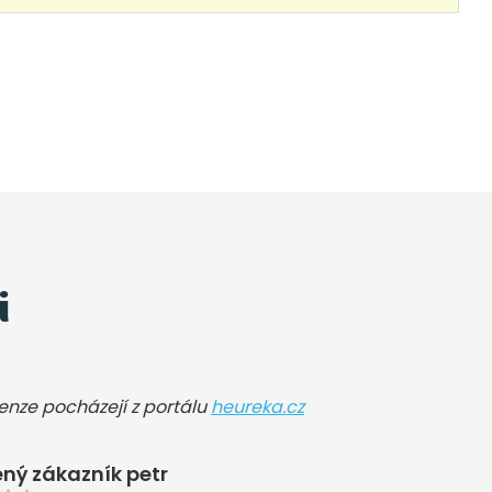
i
cenze pocházejí z portálu
heureka.cz
ný zákazník petr