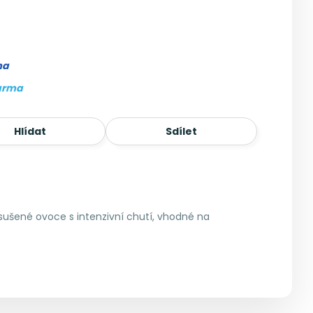
ma
arma
Hlídat
Sdílet
sušené ovoce s intenzivní chutí, vhodné na