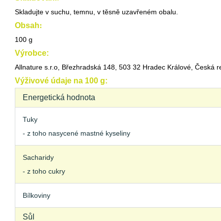
Skladujte v suchu, temnu, v těsně uzavřeném obalu.
Obsah
:
100 g
Výrobce:
Allnature s.r.o, Březhradská 148, 503 32 Hradec Králové, Česká r
Výživové údaje na 100 g:
Energetická hodnota
Tuky
- z toho nasycené mastné kyseliny
Sacharidy
- z toho cukry
Bílkoviny
Sůl