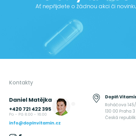
Ať nepřijdete o žádnou akci či novink
Kontakty
Doplň Vitamín
Daniel Matějka
Roháčova 145/
+420 721 422 395
130 00 Praha 3 
Po - Pá 8:00 - 16:00
Česká republi
info@doplnvitamin.cz