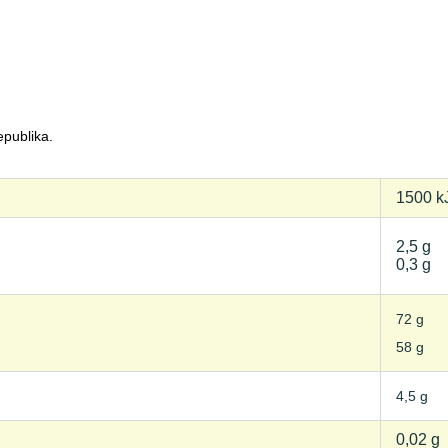
epublika.
1500 k
2,5 g
0,3 g
72 g
58 g
4,5 g
0,02 g