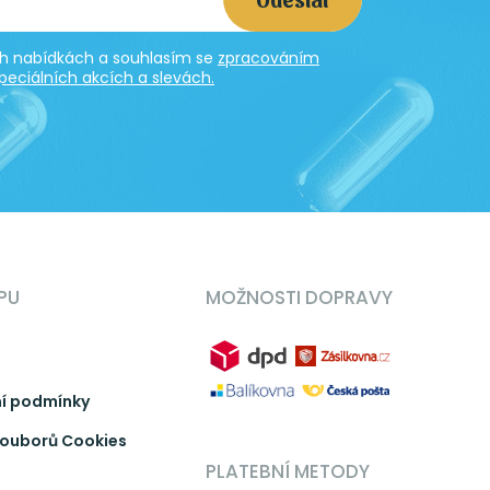
ích nabídkách a souhlasím se
zpracováním
peciálních akcích a slevách.
PU
MOŽNOSTI DOPRAVY
í podmínky
ouborů Cookies
PLATEBNÍ METODY