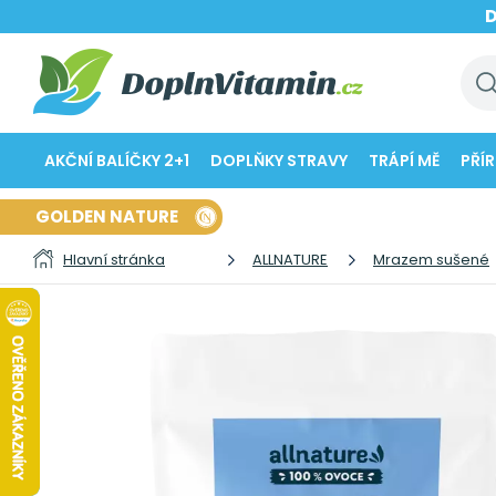
AKČNÍ BALÍČKY 2+1
DOPLŇKY STRAVY
TRÁPÍ MĚ
PŘÍ
GOLDEN NATURE
Hlavní stránka
ALLNATURE
Mrazem sušené