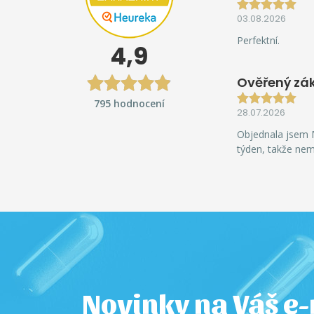
03.08.2026
Perfektní.
4,9
Ověřený zá
795 hodnocení
28.07.2026
Objednala jsem M
týden, takže ne
Novinky na Váš e