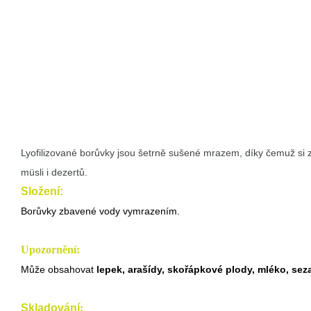
Lyofilizované borůvky jsou šetrně sušené mrazem, díky čemuž si za
müsli i dezertů.
Složení:
Borůvky zbavené vody vymrazením.
Upozornění:
Může obsahovat
lepek, arašídy, skořápkové plody, mléko, se
Skladování
: