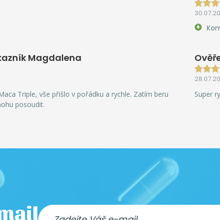
30.07.2
Kom
kazník Magdalena
Ověře
28.07.2
aca Triple, vše přišlo v pořádku a rychle. Zatím beru
Super r
mohu posoudit.
-mail