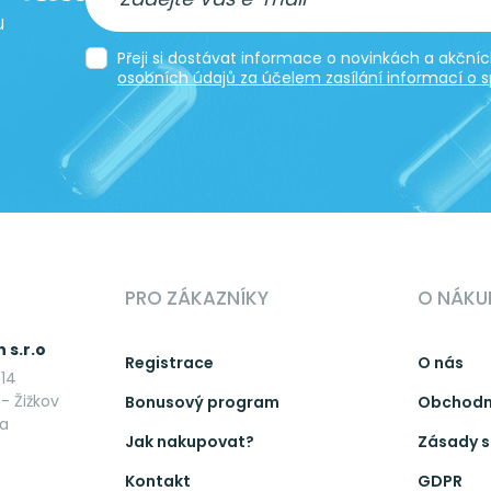
u
Přeji si dostávat informace o novinkách a akčn
osobních údajů za účelem zasílání informací o s
PRO ZÁKAZNÍKY
O NÁKU
 s.r.o
Registrace
O nás
14
- Žižkov
Bonusový program
Obchodn
ka
Jak nakupovat?
Zásady s
Kontakt
GDPR