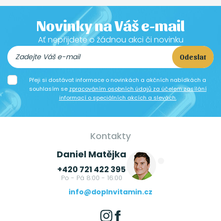
Novinky na Váš e-mail
Ať nepřijdete o žádnou akci či novinku
Odeslat
Přeji si dostávat informace o novinkách a akčních nabídkách a
souhlasím se
zpracováním osobních údajů za účelem zasílání
informací o speciálních akcích a slevách.
Kontakty
Daniel Matějka
+420 721 422 395
Po - Pá 8:00 - 16:00
info@doplnvitamin.cz