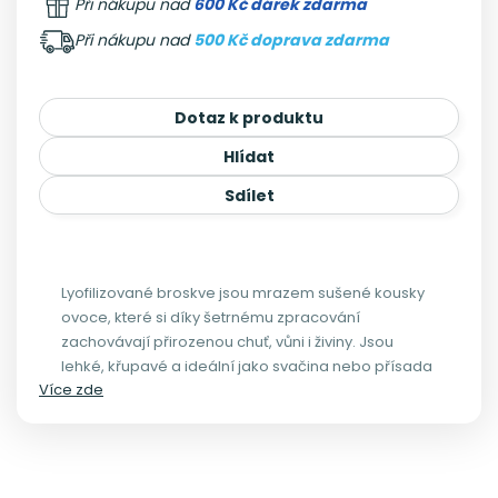
Při nákupu nad
600 Kč dárek zdarma
Při nákupu nad
500 Kč doprava zdarma
Dotaz k produktu
Hlídat
Sdílet
Lyofilizované broskve jsou mrazem sušené kousky
ovoce, které si díky šetrnému zpracování
zachovávají přirozenou chuť, vůni i živiny. Jsou
lehké, křupavé a ideální jako svačina nebo přísada
Více zde
do kaší, jogurtů či dezertů.