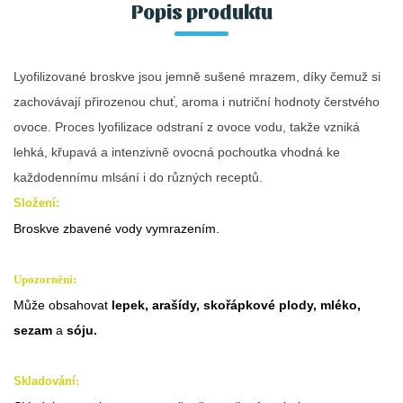
Popis produktu
Lyofilizované broskve jsou jemně sušené mrazem, díky čemuž si
zachovávají přirozenou chuť, aroma i nutriční hodnoty čerstvého
ovoce. Proces lyofilizace odstraní z ovoce vodu, takže vzniká
lehká, křupavá a intenzivně ovocná pochoutka vhodná ke
každodennímu mlsání i do různých receptů.
Složení:
Broskve zbavené vody vymrazením.
Upozornění:
Může obsahovat
lepek, arašídy, skořápkové plody, mléko,
sezam
a
sóju.
Skladování
: