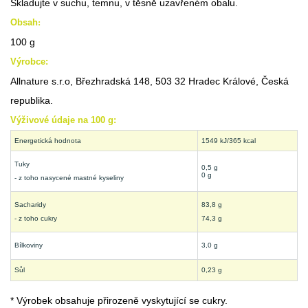
Skladujte v suchu, temnu, v těsně uzavřeném obalu.
Obsah
:
100 g
Výrobce:
Allnature s.r.o, Březhradská 148, 503 32 Hradec Králové, Česká
republika.
Výživové údaje na 100 g:
Energetická hodnota
1549 kJ/365 kcal
Tuky
0,5 g
0 g
- z toho nasycené mastné kyseliny
Sacharidy
83,8 g
- z toho cukry
74,3 g
Bílkoviny
3,0 g
Sůl
0,23 g
* Výrobek obsahuje přirozeně vyskytující se cukry.