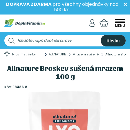
DOPRAVA ZDARMA
pro všechny objednávky nad
500 Kč.
Hledat
Hlavní stránka
ALLNATURE
Mrazem sušené
Allnature Bro
Allnature Broskev sušená mrazem
100 g
Kód:
13336 V