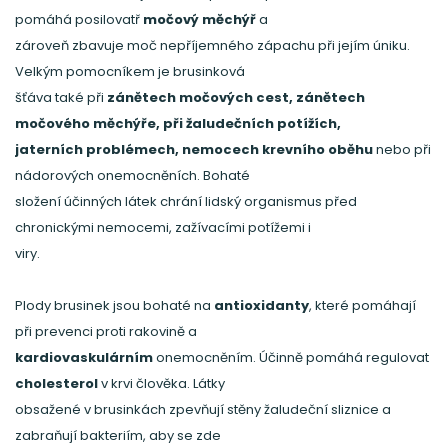
pomáhá posilovatř
močový měchýř
a
zároveň zbavuje moč nepříjemného zápachu při jejím úniku.
Velkým pomocníkem je brusinková
šťáva také při
zánětech močových cest,
zánětech
močového měchýře, při žaludečních potížích,
jaterních problémech, nemocech krevního oběhu
nebo při
nádorových onemocněních. Bohaté
složení účinných látek chrání lidský organismus před
chronickými nemocemi, zažívacími potížemi i
viry.
Plody brusinek jsou bohaté na
antioxidanty
, které pomáhají
při prevenci proti rakovině a
kardiovaskulárním
onemocněním. Účinně pomáhá regulovat
cholesterol
v krvi člověka. Látky
obsažené v brusinkách zpevňují stěny žaludeční sliznice a
zabraňují bakteriím, aby se zde