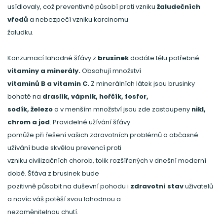
usídlovaly, což preventivně působí proti vzniku
žaludečních
vředů
a nebezpečí vzniku karcinomu
žaludku.
Konzumací lahodné šťávy z
brusinek
dodáte tělu potřebné
vitaminy a minerály.
Obsahují množství
vitaminů B a vitamin C.
Z minerálních látek jsou brusinky
bohaté na
draslík, vápník, hořčík, fosfor,
sodík, železo
a v menším množství jsou zde zastoupeny
nikl,
chrom a jod
. Pravidelné užívání šťávy
pomůže při řešení vašich zdravotních problémů a občasné
užívání bude skvělou prevencí proti
vzniku civilizačních chorob, tolik rozšířených v dnešní moderní
době. Šťáva z brusinek bude
pozitivně působit na duševní pohodu i
zdravotní stav
uživatelů
a navíc váš potěší svou lahodnou a
nezaměnitelnou chutí.