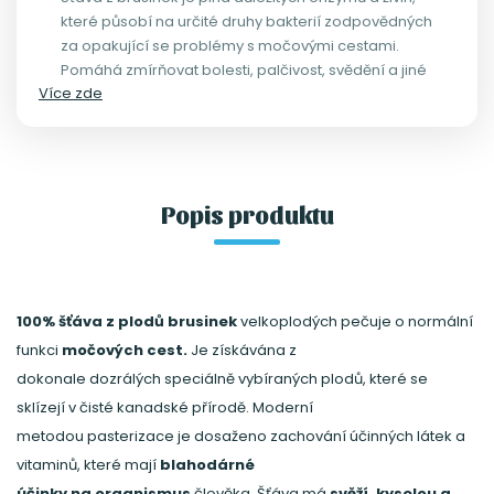
které působí na určité druhy bakterií zodpovědných
za opakující se problémy s močovými cestami.
Pomáhá zmírňovat bolesti, palčivost, svědění a jiné
Více zde
příznaky tohoto onemocnění. Šťávu lze bez
problémů užívat společně s antibiotiky, které vám
předepsal váš lékař. Pravidelně je možno ji podávat
až po dobu 3 měsíců. Šťáva z brusinek je zařazena
mezi doplňky pestré stravy a není náhradou za léky
Popis produktu
předepsané vaším lékařem.
100% šťáva z plodů brusinek
velkoplodých pečuje o normální
funkci
močových cest.
Je získávána z
dokonale dozrálých speciálně vybíraných plodů, které se
sklízejí v čisté kanadské přírodě. Moderní
metodou pasterizace je dosaženo zachování účinných látek a
vitaminů, které mají
blahodárné
účinky na organismus
člověka. Šťáva má
svěží, kyselou a