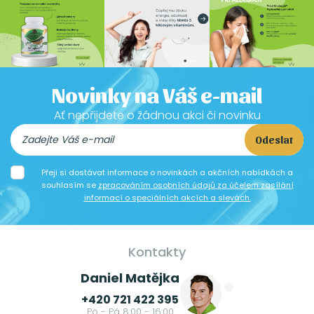
Novinky na Váš e-mail
Ať nepřijdete o žádnou akci či novinku
Odeslat
Přeji si dostávat informace o novinkách a akčních nabídkách a
souhlasím se
zpracováním osobních údajů za účelem zasílání
informací o speciálních akcích a slevách.
Kontakty
Daniel Matějka
+420 721 422 395
Po - Pá 8:00 - 16:00