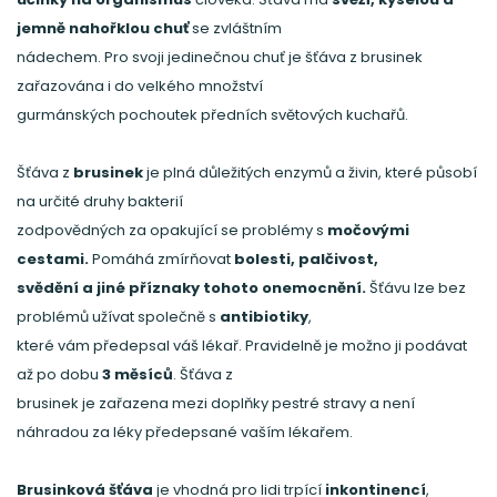
jemně nahořklou chuť
se zvláštním
nádechem. Pro svoji jedinečnou chuť je šťáva z brusinek
zařazována i do velkého množství
gurmánských pochoutek předních světových kuchařů.
Šťáva z
brusinek
je plná důležitých enzymů a živin, které působí
na určité druhy bakterií
zodpovědných za opakující se problémy s
močovými
cestami.
Pomáhá zmírňovat
bolesti, palčivost,
svědění a jiné příznaky tohoto onemocnění.
Šťávu lze bez
problémů užívat společně s
antibiotiky
,
které vám předepsal váš lékař. Pravidelně je možno ji podávat
až po dobu
3 měsíců
. Šťáva z
brusinek je zařazena mezi doplňky pestré stravy a není
náhradou za léky předepsané vaším lékařem.
Brusinková šťáva
je vhodná pro lidi trpící
inkontinencí
,