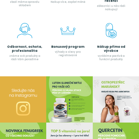
recenzí
zboží máme opravdu
Nakup více, zaplať méně
skladem
zákazníci u nás rádi
nakupují
Odbornost, ochota,
Bonusový program
Nákup přímo od
profesionalita
výrobce
výhody a slevy pro
registrované
známe své produkty a
vyrábíme poctívé a
rádi Vám poradíme
funkční produkty