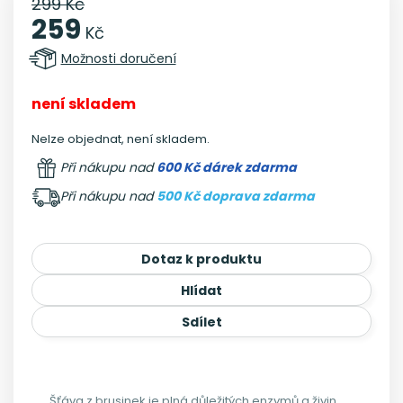
299 Kč
259
Kč
Možnosti doručení
není skladem
Nelze objednat, není skladem.
Při nákupu nad
600 Kč dárek zdarma
Při nákupu nad
500 Kč doprava zdarma
Dotaz k produktu
Hlídat
Sdílet
Šťáva z brusinek je plná důležitých enzymů a živin,