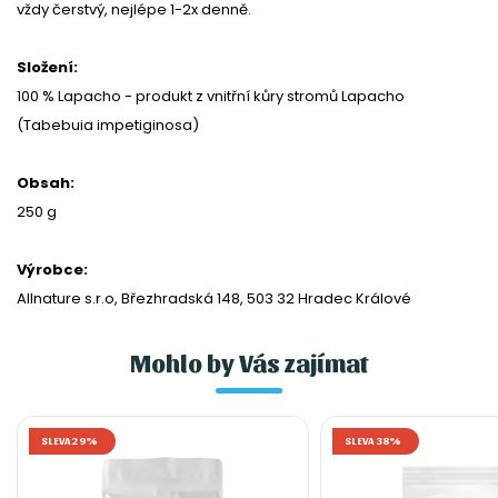
vždy čerstvý, nejlépe 1-2x denně.
Složení:
100 % Lapacho - produkt z vnitřní kůry stromů Lapacho
(Tabebuia impetiginosa)
Obsah:
250 g
Výrobce:
Allnature s.r.o, Březhradská 148, 503 32 Hradec Králové
Mohlo by Vás zajímat
SLEVA 29%
SLEVA 38%