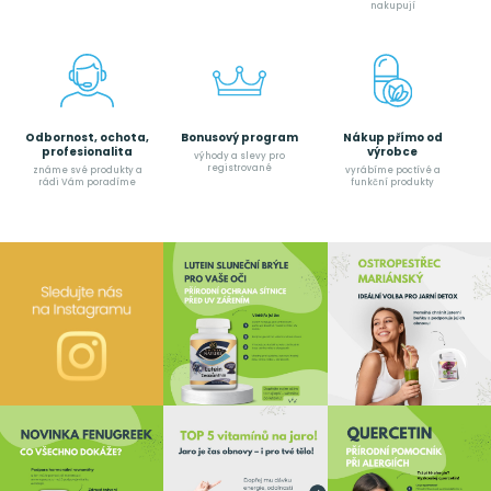
nakupují
Odbornost, ochota,
Bonusový program
Nákup přímo od
profesionalita
výrobce
výhody a slevy pro
registrované
známe své produkty a
vyrábíme poctívé a
rádi Vám poradíme
funkční produkty