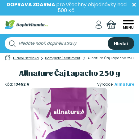
DOPRAVA ZDARMA
pro všechny objednávky nad
500 Kč.
Hledat
Hlavní stránka
Kompletní sortiment
Allnature Čaj Lapacho 250 g
Allnature Čaj Lapacho 250 g
Kód:
13452 V
Výrobce:
Allnature