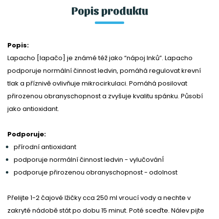
Popis produktu
Popis:
Lapacho [lapačo] je známé též jako “nápoj Inků”. Lapacho
podporuje normální činnost ledvin, pomáhá regulovat krevní
tlak a příznivě ovlivňuje mikrocirkulaci. Pomáhá posilovat
přirozenou obranyschopnost a zvyšuje kvalitu spánku. Působí
jako antioxidant.
Podporuje:
přírodní antioxidant
podporuje normální činnost ledvin - vylučovánÍ
podporuje přirozenou obranyschopnost - odolnost
Přelijte 1-2 čajové lžičky cca 250 ml vroucí vody a nechte v
zakryté nádobě stát po dobu 15 minut. Poté sceďte. Nálev pijte