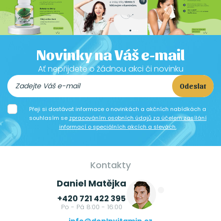
Novinky na Váš e-mail
Ať nepřijdete o žádnou akci či novinku
Odeslat
Přeji si dostávat informace o novinkách a akčních nabídkách a
souhlasím se
zpracováním osobních údajů za účelem zasílání
informací o speciálních akcích a slevách.
Kontakty
Daniel Matějka
+420 721 422 395
Po - Pá 8:00 - 16:00