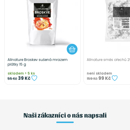
Allnature Broskev sušená mrazem
Allnature směs ořechů 
plátky 15 g
skladem > 5 ks
není skladem
39 Kč
99 Kč
55 Kč
159 Kč
Naši zákazníci o nás napsali