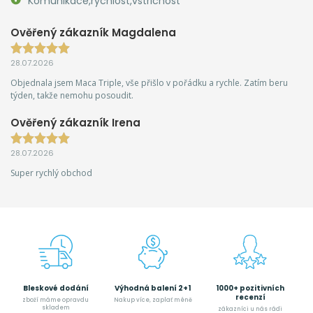
Komunikace,rychlost,vstricnost
Ověřený zákazník Magdalena
28.07.2026
Objednala jsem Maca Triple, vše přišlo v pořádku a rychle. Zatím beru
týden, takže nemohu posoudit.
Ověřený zákazník Irena
28.07.2026
Super rychlý obchod
Bleskové dodání
Výhodná balení 2+1
1000+ pozitivních
recenzí
zboží máme opravdu
Nakup více, zaplať méně
skladem
zákazníci u nás rádi