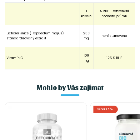
1
% RHP - referenční
kapsle
hodnota příjmu
Lichořeřišnice (Tropaeolum majus)
200
není stanoveno
standardizovaný extrakt
mg
100
Vitamín C
125 % RHP
mg
Mohlo by Vás zajímat
SLEVA 23%