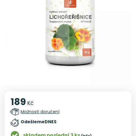
189
Kč
Možnosti doručení
Odešleme
DNES
skladem poslední 3 ks
(info)