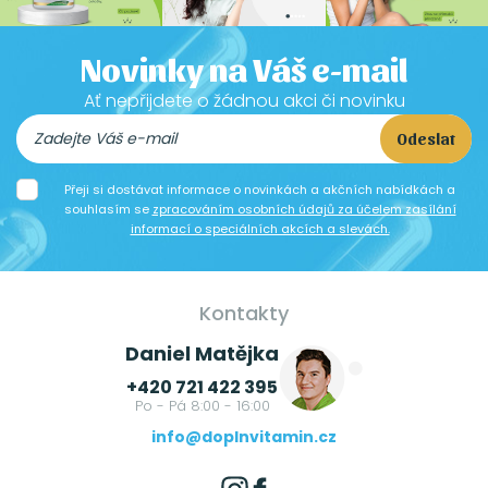
Novinky na Váš e-mail
Ať nepřijdete o žádnou akci či novinku
Odeslat
Přeji si dostávat informace o novinkách a akčních nabídkách a
souhlasím se
zpracováním osobních údajů za účelem zasílání
informací o speciálních akcích a slevách.
Kontakty
Daniel Matějka
+420 721 422 395
Po - Pá 8:00 - 16:00
info@doplnvitamin.cz