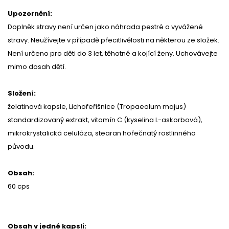
Upozornění:
Doplněk stravy není určen jako náhrada pestré a vyvážené
stravy. Neužívejte v případě přecitlivělosti na některou ze složek.
Není určeno
pro děti do 3 let, těhotné a kojící ženy. Uchovávejte
mimo dosah dětí.
Složení:
želatinová kapsle, Lichořeřišnice (Tropaeolum majus)
standardizovaný extrakt, vitamín C (kyselina L-askorbová),
mikrokrystalická celulóza, stearan hořečnatý rostlinného
původu.
Obsah:
60 cps
Obsah v jedné kapsli: