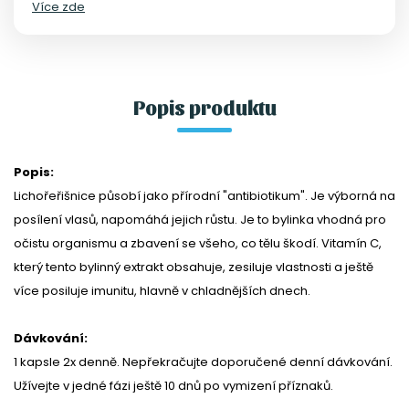
Více zde
Popis produktu
Popis:
Lichořeřišnice působí jako přírodní "antibiotikum". Je výborná na
posílení vlasů, napomáhá jejich růstu. Je to bylinka vhodná pro
očistu organismu a zbavení se všeho, co tělu škodí. Vitamín C,
který tento bylinný extrakt obsahuje, zesiluje vlastnosti a ještě
více posiluje imunitu, hlavně v chladnějších dnech.
Dávkování:
1 kapsle 2x denně. Nepřekračujte doporučené denní dávkování.
Užívejte v jedné fázi ještě 10 dnů po vymizení příznaků.