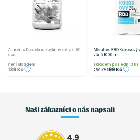
Allnature Detoxikace bylinný extrakt 60
Allnature RBD Kokosový o
cps.
vůně 1000 ml
není skladem
skladem poslední 3 ks
139 Kč
199 Kč
259 Kč
Naši zákazníci o nás napsali
4,9