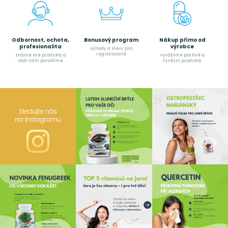
Odbornost, ochota,
Bonusový program
Nákup přímo od
profesionalita
výrobce
výhody a slevy pro
registrované
známe své produkty a
vyrábíme poctívé a
rádi Vám poradíme
funkční produkty