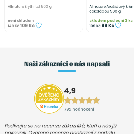
Allnature Erythritol 500 g
Allnature Arašídový kré
čokoládou 500 g
není skladem
skladem poslední 3 ks
109 Kč
99 Kč
149 Kč
109 Kč
Naši zákazníci o nás napsali
4,9
795 hodnocení
Podívejte se na recenze zákazníků, kteří u nás již
nakoupili. Ověřené recenze pocházejí z portálu