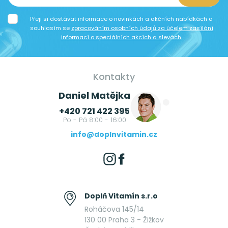
Přeji si dostávat informace o novinkách a akčních nabídkách a
souhlasím se
zpracováním osobních údajů za účelem zasílání
informací o speciálních akcích a slevách.
Kontakty
Daniel Matějka
+420 721 422 395
Po - Pá 8:00 - 16:00
info@doplnvitamin.cz
Doplň Vitamín s.r.o
Roháčova 145/14
130 00 Praha 3 - Žižkov