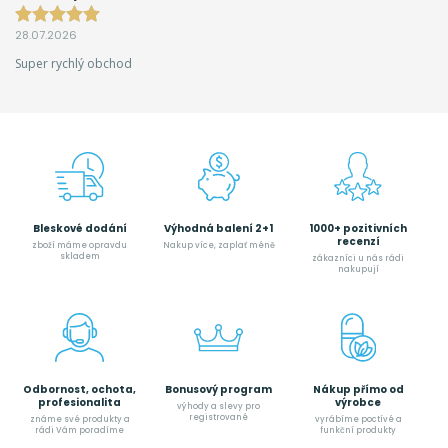
28.07.2026
Super rychlý obchod
Bleskové dodání
Výhodná balení 2+1
1000+ pozitivních
recenzí
zboží máme opravdu
Nakup více, zaplať méně
skladem
zákazníci u nás rádi
nakupují
Odbornost, ochota,
Bonusový program
Nákup přímo od
profesionalita
výrobce
výhody a slevy pro
registrované
známe své produkty a
vyrábíme poctívé a
rádi Vám poradíme
funkční produkty