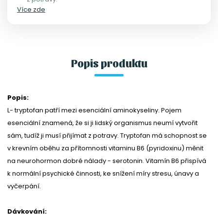
Více zde
Popis produktu
Popis:
L- tryptofan patří mezi esenciální aminokyseliny. Pojem
esenciální znamená, že si ji lidský organismus neumí vytvořit
sám, tudíž ji musí přijímat z potravy. Tryptofan má schopnost se
v krevním oběhu za přítomnosti vitaminu B6 (pyridoxinu) měnit
na neurohormon dobré nálady - serotonin. Vitamín B6 přispívá
k normální psychické činnosti, ke snížení míry stresu, únavy a
vyčerpání.
Dávkování: