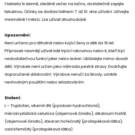
1 tableta 1x denně, ideálně večer na lačno, dostatečně zapijte
tekutinou. Účinky se dostaví během 7. až 10. dne užívání. Užívejte
minimálně 1 měsíc. Lze užívat dlouhodobě.
Upozornění:
Není určeno pro těhotné nebo kojící ženy a děti do 15 let.
Přípravek nesmějí užívat lidé trpící rakovinou nebo ti, kteří trpí
nedostatečnou funkcí jater nebo ledvin. Ukládejte mimo dosah
dětí. Výrobek není určen jako náhrada pestré stravy. Dodržujte
doporučené dávkování. Výrobce neručí za škody, vzniklé
nevhodným použitím nebo skladováním.
Složení:
L – Tryptofan, vitamín B6 (pyridoxin hydrochlorid),
mikrokrystalická celulóza (objemové činidlo), dikalcium fosfát
(objemové činidlo), stearan hořečnatý (protispékavá látka),
oxid křemičitý (protispékavá látka).