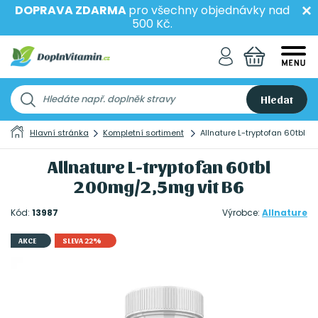
DOPRAVA ZDARMA
pro všechny objednávky nad
500 Kč.
Hledat
Hlavní stránka
Kompletní sortiment
Allnature L-tryptofan 60tbl 
Allnature L-tryptofan 60tbl
200mg/2,5mg vit B6
Kód:
13987
Výrobce:
Allnature
AKCE
SLEVA 22%